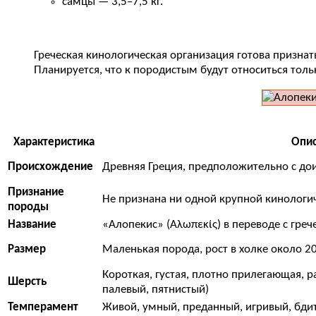
самцы — 3,5–7,5 кг.
Греческая кинологическая организация готова признат
Планируется, что к породистым будут относиться толь
Характеристика
Опи
Происхождение
Древняя Греция, предположительно с до
Признание
Не признана ни одной крупной кинологиче
породы
Название
«Алопекис» (Αλωπεκίς) в переводе с греч
Размер
Маленькая порода, рост в холке около 20-
Короткая, густая, плотно прилегающая, 
Шерсть
палевый, пятнистый)
Темперамент
Живой, умный, преданный, игривый, бди