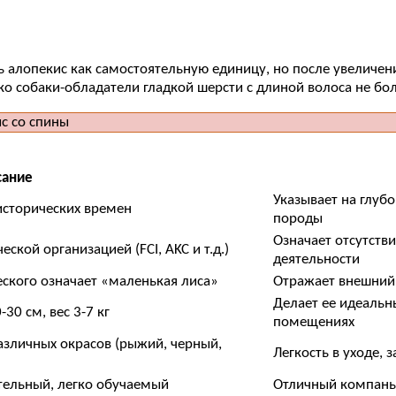
ь алопекис как самостоятельную единицу, но после увеличен
ко собаки-обладатели гладкой шерсти с длиной волоса не бол
сание
Указывает на глуб
исторических времен
породы
Означает отсутств
ской организацией (FCI, AKC и т.д.)
деятельности
еского означает «маленькая лиса»
Отражает внешний
Делает ее идеальн
30 см, вес 3-7 кг
помещениях
различных окрасов (рыжий, черный,
Легкость в уходе, 
тельный, легко обучаемый
Отличный компаньо