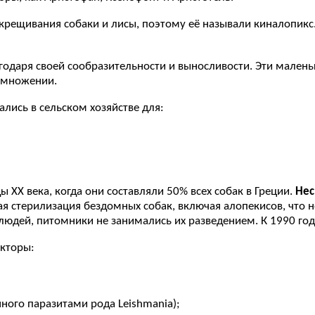
 скрещивания собаки и лисы, поэтому её называли киналопикс
одаря своей сообразительности и выносливости. Эти маленьк
азмножении.
ались в сельском хозяйстве для:
 XX века, когда они составляли 50% всех собак в Греции.
Нес
ая стерилизация бездомных собак, включая алопекисов, что 
людей, питомники не занимались их разведением. К 1990 го
акторы:
ого паразитами рода Leishmania);