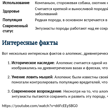
Использование
Компаньон, сторожевая собака, охотник 
Считается крепкой и выносливой породой
Здоровье
заболеваний
Популяция
Редкая порода, в основном встречается в
Современный
Энтузиасты породы работают над ее со
статус
Интересные факты
Вот несколько интересных фактов о алопекис, древнегрече
Историческое наследие
: Алопекис считается одной и
изображались на древнегреческих вазах и фресках, что
Умение ловить мышей
: Алопекис были известны свое
помогали контролировать популяцию вредителей, что 
Современное возрождение
: Несмотря на то, что ало
энтузиасты пытаются сохранить и развить эту породу,
https://youtube.com/watch?v=d6FcEEySBG0