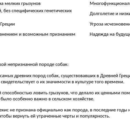
на мелких грызунов
Многофункциональ
, без специфических генетических
Долголетие и низк
 Греции
Угроза исчезновен
хранением и возможным признанием
Надежда на будущ
ской непризнанной породе собак:
з самых древних пород собак, существовавших в Древней Грец
 свидетельствует о их значимости в культуре того времени.
й способностью ловить грызунов, что делало их ценными пом
было особенно важно в сельском хозяйстве.
пекис не признана официально как порода, в последние годы 
 чтобы вернуть ей утраченные черты и популярность.