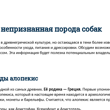
 непризнанная порода собак
 древнегреческой культуре, но остающаяся в тени более изв
е особенности ухода, питания и дрессировки. Обсудим возмо
кисом. Эта информация будет полезна потенциальным владел
оды алопекис
одной из самых древних.
Её родина — Греция.
Первые упомина
екиса, который в настоящее время находится в археологиче
ки, монеты и барельефы. Считается, что алопекис является 
оры, как Аристофан, Ксенофонт и Аристотель.