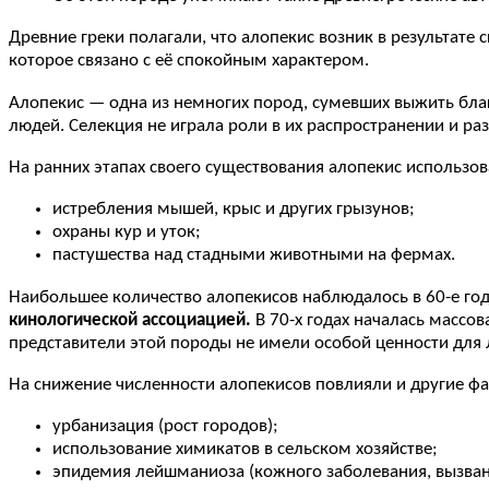
Древние греки полагали, что алопекис возник в результате
которое связано с её спокойным характером.
Алопекис — одна из немногих пород, сумевших выжить благ
людей. Селекция не играла роли в их распространении и р
На ранних этапах своего существования алопекис использов
истребления мышей, крыс и других грызунов;
охраны кур и уток;
пастушества над стадными животными на фермах.
Наибольшее количество алопекисов наблюдалось в 60-е годы
кинологической ассоциацией.
В 70-х годах началась массов
представители этой породы не имели особой ценности для 
На снижение численности алопекисов повлияли и другие ф
урбанизация (рост городов);
использование химикатов в сельском хозяйстве;
эпидемия лейшманиоза (кожного заболевания, вызванн