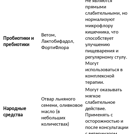
Не являются
прямыми
слабительными, но
нормализуют
микрофлору
кишечника, что
Ветом,
Пробиотики и
способствует
Лактобифадол,
пребиотики
улучшению
ФортиФлора
пищеварения и
регулярному стулу.
Могут
использоваться в
комплексной
терапии.
Могут оказывать
мягкое
Отвар льняного
слабительное
семени, оливковое
Народные
действие.
масло (в
средства
Применять с
небольших
осторожностью и
количествах)
после консультации
с ветеринаром.