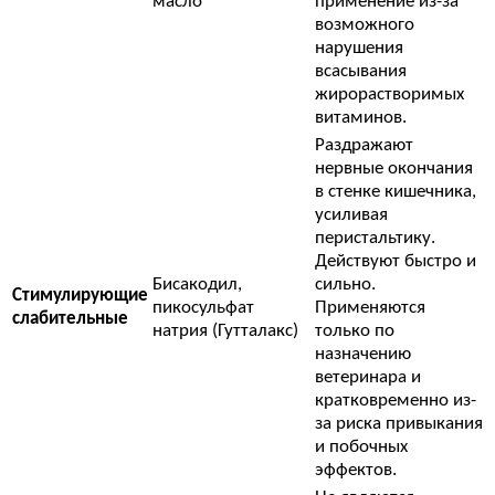
масло
применение из-за
возможного
нарушения
всасывания
жирорастворимых
витаминов.
Раздражают
нервные окончания
в стенке кишечника,
усиливая
перистальтику.
Действуют быстро и
Бисакодил,
сильно.
Стимулирующие
пикосульфат
Применяются
слабительные
натрия (Гутталакс)
только по
назначению
ветеринара и
кратковременно из-
за риска привыкания
и побочных
эффектов.