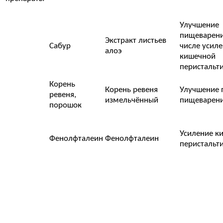
Улучшение
пищеварени
Экстракт листьев
Сабур
числе усил
алоэ
кишечной
перистальт
Корень
Корень ревеня
Улучшение 
ревеня,
измельчённый
пищеварен
порошок
Усиление к
Фенолфталеин
Фенолфталеин
перистальт