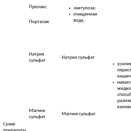
Прелакс
лактулоза;
очищенная
вода.
Порталак
Натрия
Натрия сульфат
сульфат
усили
перис
кишеч
накап
жидко
спосо
размя
калов
Магния
Магния сульфат
сульфат
Сухие
препараты