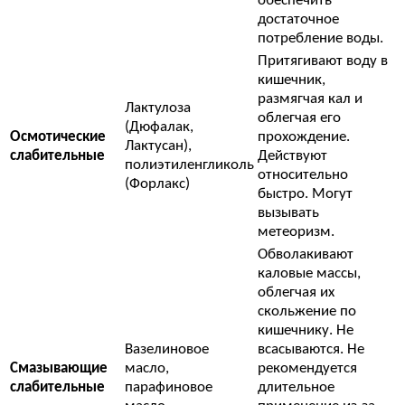
обеспечить
достаточное
потребление воды.
Притягивают воду в
кишечник,
размягчая кал и
Лактулоза
облегчая его
(Дюфалак,
Осмотические
прохождение.
Лактусан),
слабительные
Действуют
полиэтиленгликоль
относительно
(Форлакс)
быстро. Могут
вызывать
метеоризм.
Обволакивают
каловые массы,
облегчая их
скольжение по
кишечнику. Не
Вазелиновое
всасываются. Не
Смазывающие
масло,
рекомендуется
слабительные
парафиновое
длительное