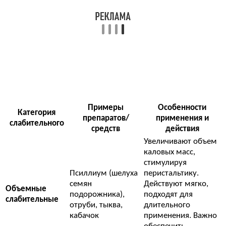
Примеры
Особенности
Категория
препаратов/
применения и
слабительного
средств
действия
Увеличивают объем
каловых масс,
стимулируя
Псиллиум (шелуха
перистальтику.
семян
Действуют мягко,
Объемные
подорожника),
подходят для
слабительные
отруби, тыква,
длительного
кабачок
применения. Важно