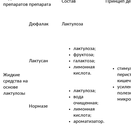
Состав
Принцип де
препаратов
препарата
Дюфалак
Лактулоза
лактулоза;
фруктоза;
Лактусан
галактоза;
лимонная
стиму
кислота.
перис
Жидкие
кишеч
средства на
усиле
основе
лактулоза;
полез
лактулозы
вода
микро
очищенная;
Нормазе
лимонная
кислота;
ароматизатор.