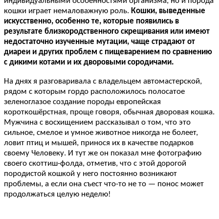
индивидуальными особенностями организма, но и порода
кошки играет немаловажную роль.
Кошки, выведенные
искусственно, особенно те, которые появились в
результате близкородственного скрещивания или имеют
недостаточно изученные мутации, чаще страдают от
диареи и других проблем с пищеварением по сравнению
с дикими котами и их дворовыми сородичами.
На днях я разговаривала с владельцем автомастерской,
рядом с которым гордо расположилось полосатое
зеленоглазое создание породы европейская
короткошёрстная, проще говоря, обычная дворовая кошка.
Мужчина с восхищением рассказывал о том, что это
сильное, смелое и умное животное никогда не болеет,
ловит птиц и мышей, принося их в качестве подарков
своему Человеку. И тут же он показал мне фотографию
своего скоттиш-фолда, отметив, что с этой дорогой
породистой кошкой у него постоянно возникают
проблемы, а если она съест что-то не то — понос может
продолжаться целую неделю!