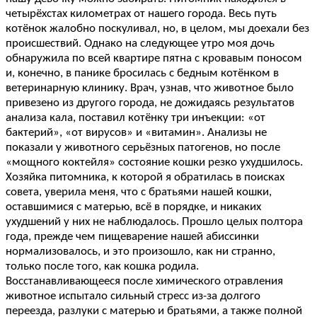
четырёхстах километрах от нашего города. Весь путь
котёнок жалобно поскуливал, но, в целом, мы доехали без
происшествий. Однако на следующее утро моя дочь
обнаружила по всей квартире пятна с кровавым поносом
и, конечно, в панике бросилась с бедным котёнком в
ветеринарную клинику. Врач, узнав, что животное было
привезено из другого города, не дожидаясь результатов
анализа кала, поставил котёнку три инъекции: «от
бактерий», «от вирусов» и «витамин». Анализы не
показали у животного серьёзных патогенов, но после
«мощного коктейля» состояние кошки резко ухудшилось.
Хозяйка питомника, к которой я обратилась в поисках
совета, уверила меня, что с братьями нашей кошки,
оставшимися с матерью, всё в порядке, и никаких
ухудшений у них не наблюдалось. Прошло целых полтора
года, прежде чем пищеварение нашей абиссинки
нормализовалось, и это произошло, как ни странно,
только после того, как кошка родила.
Восстанавливающееся после химического отравления
животное испытало сильный стресс из-за долгого
переезда, разлуки с матерью и братьями, а также полной