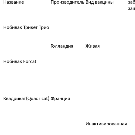
Название
Производитель
Вид вакцины
за
за
Нобивак Трикет Трио
Голландия
Живая
Нобивак Forcat
Квадрикат(Quadricat)
Франция
Инактивированная