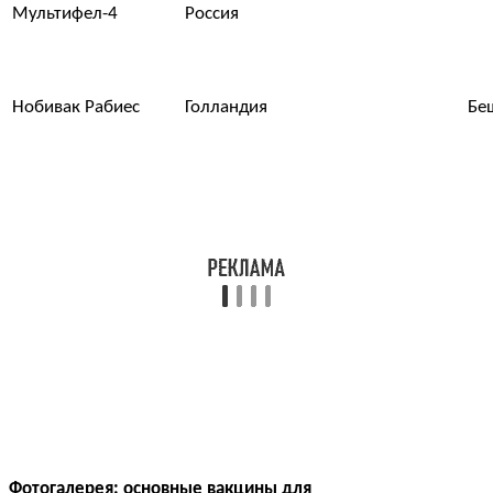
Мультифел-4
Россия
Нобивак Рабиес
Голландия
Бе
Фотогалерея: основные вакцины для