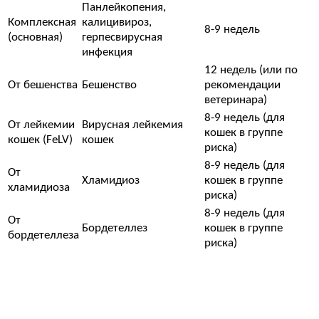
Панлейкопения,
Комплексная
калицивироз,
8-9 недель
(основная)
герпесвирусная
инфекция
12 недель (или по
От бешенства
Бешенство
рекомендации
ветеринара)
8-9 недель (для
От лейкемии
Вирусная лейкемия
кошек в группе
кошек (FeLV)
кошек
риска)
8-9 недель (для
От
Хламидиоз
кошек в группе
хламидиоза
риска)
8-9 недель (для
От
Бордетеллез
кошек в группе
бордетеллеза
риска)