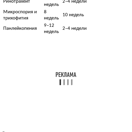
Ринотрахеит
2–4 недели
недель
Микроспория и
8
10 недель
трихофития
недель
9–12
Панлейкопения
2–4 недели
недель