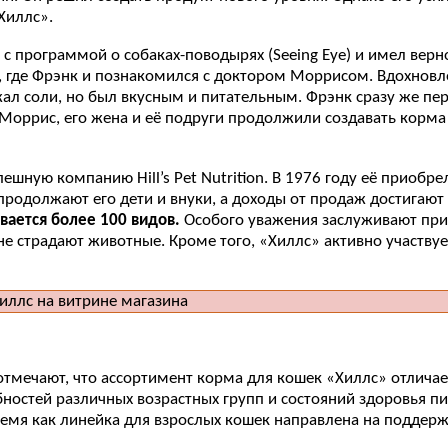
Хиллс».
с программой о собаках-поводырях (Seeing Eye) и имел верн
, где Фрэнк и познакомился с доктором Моррисом. Вдохновлё
ал соли, но был вкусным и питательным. Фрэнк сразу же пер
оррис, его жена и её подруги продолжили создавать корма д
ную компанию Hill’s Pet Nutrition. В 1976 году её приобрел
продолжают его дети и внуки, а доходы от продаж достигаю
ается более 100 видов.
Особого уважения заслуживают при
не страдают животные. Кроме того, «Хиллс» активно участву
отмечают, что ассортимент корма для кошек «Хиллс» отлича
ностей различных возрастных групп и состояний здоровья п
емя как линейка для взрослых кошек направлена на поддерж