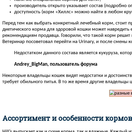
производитель открыто указывает состав (подробно оп
доступность (корм «Хиллс» можно найти в любом кру
Перед тем как выбрать конкретный лечебный корм, стоит пр
диетического корма для здоровой кошки может навредить 
рекомендациям продавца. Говорили, что такой корм решит 
Ветеринар посоветовал перейти на Urinary, и после смены 
Недостатком данного состава является кукуруза, кот
Andrey_BigMan, пользователь форума
Некоторые владельцы кошек видят недостатки и достоинства
требует обильного питья. В то же время другие владельцы 
Ассортимент и особенности кормо
Hill’s выпускает как и сухие корма, так и влажные. Каждый и