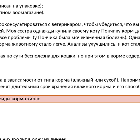
исан на упаковке);
пном зоомагазине).
оконсультироваться с ветеринаром, чтобы убедиться, что вы
ей. Моя сестра однажды купила своему коту Пончику корм д
все проблемы (у Пончика была мочекаменная болезнь). Однак
корма животному стало легче. Анализы улучшились, и кот ста
орая по сути бесполезна для кошки, но при этом в корме со
 в зависимости от типа корма (влажный или сухой). Наприме
ценят длительный срок хранения влажного корма и его способ
в
з них входит в одну из линеек: