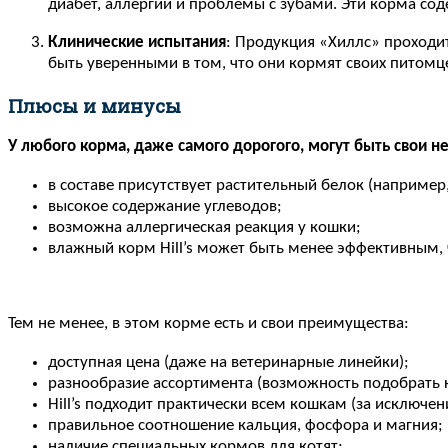
диабет, аллергии и проблемы с зубами. Эти корма со
Клинические испытания
: Продукция «Хиллс» проходит
быть уверенными в том, что они кормят своих питом
Плюсы и минусы
У любого корма, даже самого дорогого, могут быть свои н
в составе присутствует растительный белок (например,
высокое содержание углеводов;
возможна аллергическая реакция у кошки;
влажный корм Hill’s может быть менее эффективным, 
Тем не менее, в этом корме есть и свои преимущества:
доступная цена (даже на ветеринарные линейки);
разнообразие ассортимента (возможность подобрать к
Hill’s подходит практически всем кошкам (за исключе
правильное соотношение кальция, фосфора и магния;
наличие специальных кормов для котят;