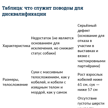
Таблица: что служит поводом для
дисквалификации
Серьёзный
дефект
(основание для
Недостаток (не является
отказа в
основанием для
Характеристика
участии в
исключения, но снижает
выставках и
статус собаки)
вязке с
чистокровными
партнёрами)
Суки с массивным
Рост взрослых
телосложением, как у
Размеры,
кобелей ниже
кобелей, и кобели с
телосложение
61 см, сук —
изящным телом и
ниже 57 см
мордой, как у самок
Отсутствие
густоты шерсти