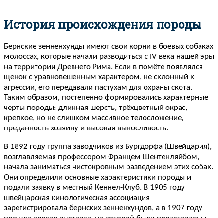
История происхождения породы
Бернские зенненхунды имеют свои корни в боевых собаках
молоссах, которые начали разводиться с IV века нашей эры
на территории Древнего Рима. Если в помёте появлялся
щенок с уравновешенным характером, не склонный к
агрессии, его передавали пастухам для охраны скота.
Таким образом, постепенно формировались характерные
черты породы: длинная шерсть, трёхцветный окрас,
крепкое, но не слишком массивное телосложение,
преданность хозяину и высокая выносливость.
В 1892 году группа заводчиков из Бургдорфа (Швейцария),
возглавляемая профессором Францем Шентенляйбом,
начала заниматься чистокровным разведением этих собак.
Они определили основные характеристики породы и
подали заявку в местный Кеннел-Клуб. В 1905 году
швейцарская кинологическая ассоциация
зарегистрировала бернских зенненхундов, а в 1907 году