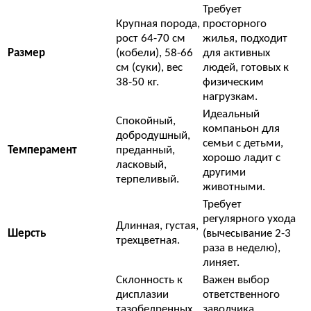
Требует
Крупная порода,
просторного
рост 64-70 см
жилья, подходит
Размер
(кобели), 58-66
для активных
см (суки), вес
людей, готовых к
38-50 кг.
физическим
нагрузкам.
Идеальный
Спокойный,
компаньон для
добродушный,
семьи с детьми,
Темперамент
преданный,
хорошо ладит с
ласковый,
другими
терпеливый.
животными.
Требует
регулярного ухода
Длинная, густая,
Шерсть
(вычесывание 2-3
трехцветная.
раза в неделю),
линяет.
Склонность к
Важен выбор
дисплазии
ответственного
тазобедренных
заводчика,