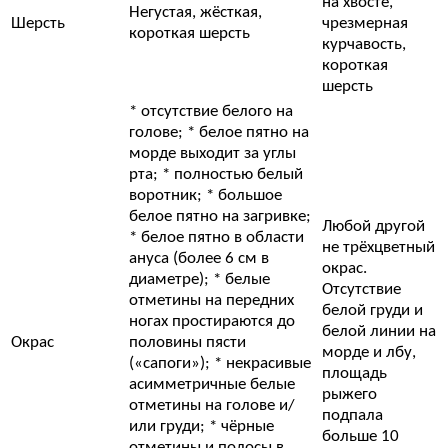
на хвосте,
Негустая, жёсткая,
Шерсть
чрезмерная
короткая шерсть
курчавость,
короткая
шерсть
* отсутствие белого на
голове; * белое пятно на
морде выходит за углы
рта; * полностью белый
воротник; * большое
белое пятно на загривке;
Любой другой
* белое пятно в области
не трёхцветный
ануса (более 6 см в
окрас.
диаметре); * белые
Отсутствие
отметины на передних
белой груди и
ногах простираются до
белой линии на
Окрас
половины пясти
морде и лбу,
(«сапоги»); * некрасивые
площадь
асимметричные белые
рыжего
отметины на голове и/
подпала
или груди; * чёрные
больше 10
отметины и полосы в