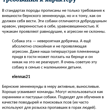
В стандартах породы прописаны не только требования к
внешности бернского зенненхунда, но и к тому, как он
должен себя вести. Эти собаки отличаются добродушным
нравом, уверенностью в себе, уравновешенностью. К
чужакам проявляют равнодушие, к агрессии не склонны.
Собака эта — невероятная добрячка. А ещё
абсолютно спокойная и не проявляющая
агрессии. Даже наша гипершустрая племянница
придя в гости может ползать на бернце и он
никак на это не реагирует. Я очень советую эту
собаку в семью с маленькими детьми.
elennas21
Бернские зенненхунды в меру активные, выносливые.
Хорошо усваивают команды. Могут использоваться как
охранники и пастушьи собаки. Подходят для обучения в
качестве поводырей и поисковых псов (их часто
используют для розыска пропавших в горах людей).