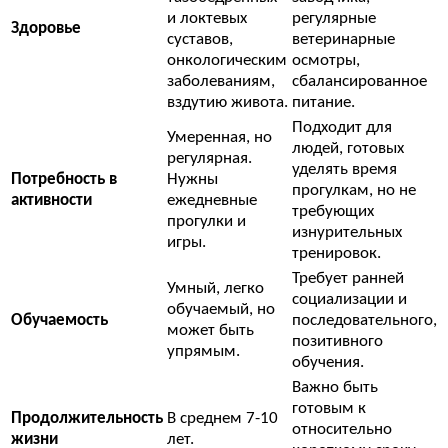
и локтевых
регулярные
Здоровье
суставов,
ветеринарные
онкологическим
осмотры,
заболеваниям,
сбалансированное
вздутию живота.
питание.
Подходит для
Умеренная, но
людей, готовых
регулярная.
уделять время
Потребность в
Нужны
прогулкам, но не
активности
ежедневные
требующих
прогулки и
изнурительных
игры.
тренировок.
Требует ранней
Умный, легко
социализации и
обучаемый, но
Обучаемость
последовательного,
может быть
позитивного
упрямым.
обучения.
Важно быть
готовым к
Продолжительность
В среднем 7-10
относительно
жизни
лет.