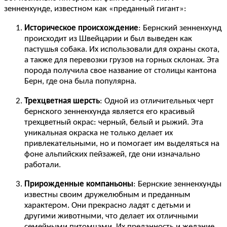
зенненхунде, известном как «преданный гигант»:
Историческое происхождение
: Бернский зенненхунд
происходит из Швейцарии и был выведен как
пастушья собака. Их использовали для охраны скота,
а также для перевозки грузов на горных склонах. Эта
порода получила свое название от столицы кантона
Берн, где она была популярна.
Трехцветная шерсть
: Одной из отличительных черт
бернского зенненхунда является его красивый
трехцветный окрас: черный, белый и рыжий. Эта
уникальная окраска не только делает их
привлекательными, но и помогает им выделяться на
фоне альпийских пейзажей, где они изначально
работали.
Прирожденные компаньоны
: Бернские зенненхунды
известны своим дружелюбным и преданным
характером. Они прекрасно ладят с детьми и
другими животными, что делает их отличными
семейными питомцами. Их преданность и желание