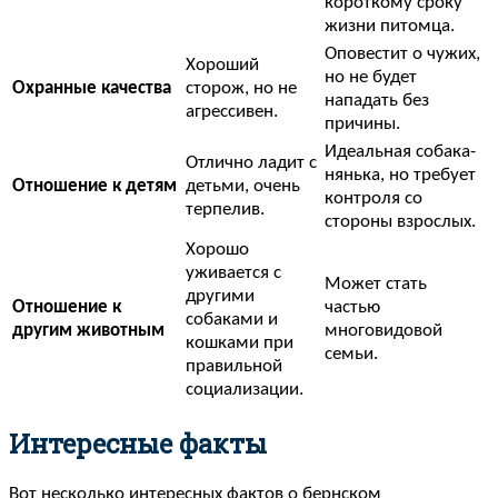
короткому сроку
жизни питомца.
Оповестит о чужих,
Хороший
но не будет
Охранные качества
сторож, но не
нападать без
агрессивен.
причины.
Идеальная собака-
Отлично ладит с
нянька, но требует
Отношение к детям
детьми, очень
контроля со
терпелив.
стороны взрослых.
Хорошо
уживается с
Может стать
другими
Отношение к
частью
собаками и
другим животным
многовидовой
кошками при
семьи.
правильной
социализации.
Интересные факты
Вот несколько интересных фактов о бернском