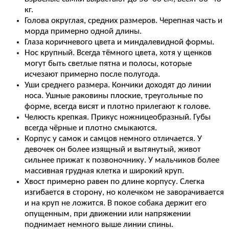
кг.
Голова округлая, средних размеров. Черепная часть и
морда примерно одной длины.
Глаза коричневого цвета и миндалевидной формы.
Нос крупный. Всегда тёмного цвета, хотя у щенков
могут быть светлые пятна и полосы, которые
исчезают примерно после полугода.
Уши среднего размера. Кончики доходят до линии
носа. Ушные раковины плоские, треугольные по
форме, всегда висят и плотно прилегают к голове.
Челюсть крепкая. Прикус ножницеобразный. Губы
всегда чёрные и плотно смыкаются.
Корпус у самок и самцов немного отличается. У
девочек он более изящный и вытянутый, живот
сильнее прижат к позвоночнику. У мальчиков более
массивная грудная клетка и широкий круп.
Хвост примерно равен по длине корпусу. Слегка
изгибается в сторону, но колечком не заворачивается
и на круп не ложится. В покое собака держит его
опущенным, при движении или напряжении
поднимает немного выше линии спины.