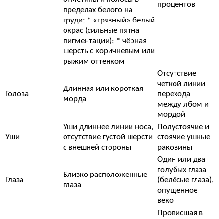
процентов
пределах белого на
груди; * «грязный» белый
окрас (сильные пятна
пигментации); * чёрная
шерсть с коричневым или
рыжим оттенком
Отсутствие
четкой линии
Длинная или короткая
Голова
перехода
морда
между лбом и
мордой
Уши длиннее линии носа,
Полустоячие и
Уши
отсутствие густой шерсти
стоячие ушные
с внешней стороны
раковины
Один или два
голубых глаза
Близко расположенные
Глаза
(белёсые глаза),
глаза
опущенное
веко
Провисшая в