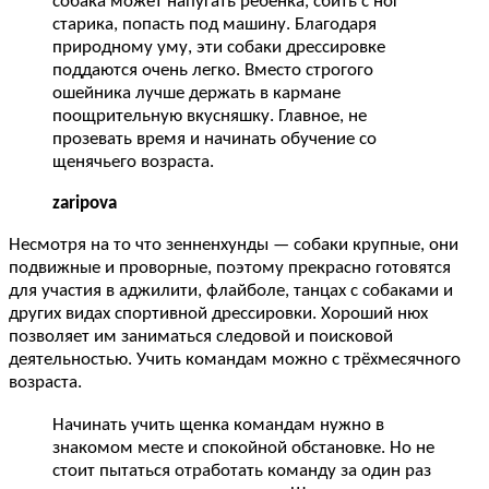
собака может напугать ребёнка, сбить с ног
старика, попасть под машину. Благодаря
природному уму, эти собаки дрессировке
поддаются очень легко. Вместо строгого
ошейника лучше держать в кармане
поощрительную вкусняшку. Главное, не
прозевать время и начинать обучение со
щенячьего возраста.
zaripova
Несмотря на то что зенненхунды — собаки крупные, они
подвижные и проворные, поэтому прекрасно готовятся
для участия в аджилити, флайболе, танцах с собаками и
других видах спортивной дрессировки. Хороший нюх
позволяет им заниматься следовой и поисковой
деятельностью. Учить командам можно с трёхмесячного
возраста.
Начинать учить щенка командам нужно в
знакомом месте и спокойной обстановке. Но не
стоит пытаться отработать команду за один раз