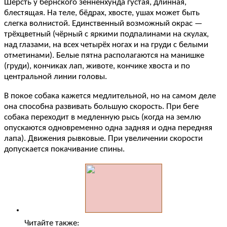
Шерсть у бернского зенненхунда густая, длинная,
блестящая. На теле, бёдрах, хвосте, ушах может быть
слегка волнистой. Единственный возможный окрас —
трёхцветный (чёрный с яркими подпалинами на скулах,
над глазами, на всех четырёх ногах и на груди с белыми
отметинами). Белые пятна располагаются на манишке
(груди), кончиках лап, животе, кончике хвоста и по
центральной линии головы.
В покое собака кажется медлительной, но на самом деле
она способна развивать большую скорость. При беге
собака переходит в медленную рысь (когда на землю
опускаются одновременно одна задняя и одна передняя
лапа). Движения рывковые. При увеличении скорости
допускается покачивание спины.
Читайте также: