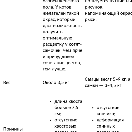
особей женского
пользуется пятнистый
пола. У котов
рисунок,
желателен такой
напоминающий окра
окрас, который
рыси.
даст возможность
получить
оптимальную
расцветку у котят-
самочек. Чем ярче
и причудливее
сочетание цветов,
тем лучше.
Самцы весят 5–9 кг, а
Вес
Около 3,5 кг
самки — 3–4,5 кг
длина хвоста
больше 7,5
отсутствие
см;
копчика;
отсутствие
деформация
хвостовых
спинных
Причины