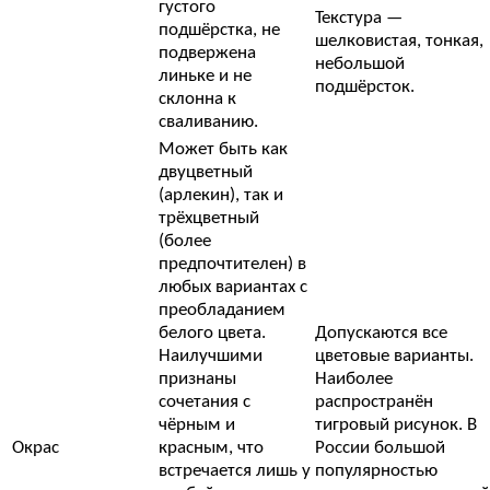
густого
Текстура —
подшёрстка, не
шелковистая, тонкая,
подвержена
небольшой
линьке и не
подшёрсток.
склонна к
сваливанию.
Может быть как
двуцветный
(арлекин), так и
трёхцветный
(более
предпочтителен) в
любых вариантах с
преобладанием
белого цвета.
Допускаются все
Наилучшими
цветовые варианты.
признаны
Наиболее
сочетания с
распространён
чёрным и
тигровый рисунок. В
Окрас
красным, что
России большой
встречается лишь у
популярностью