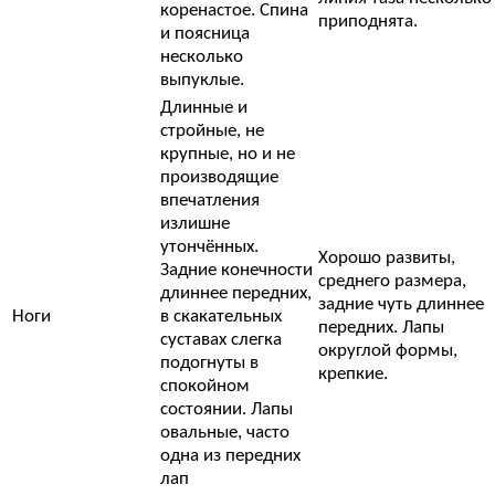
коренастое. Спина
приподнята.
и поясница
несколько
выпуклые.
Длинные и
стройные, не
крупные, но и не
производящие
впечатления
излишне
утончённых.
Хорошо развиты,
Задние конечности
среднего размера,
длиннее передних,
задние чуть длиннее
Ноги
в скакательных
передних. Лапы
суставах слегка
округлой формы,
подогнуты в
крепкие.
спокойном
состоянии. Лапы
овальные, часто
одна из передних
лап