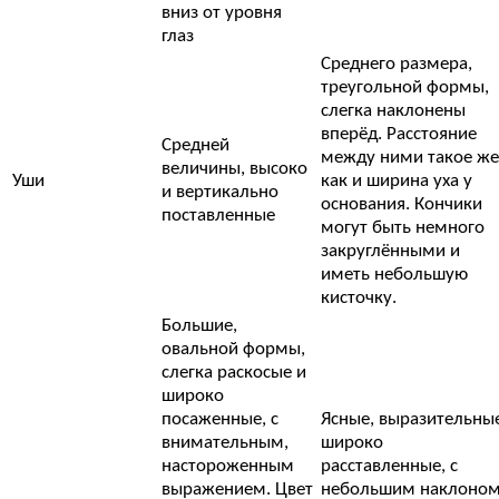
вниз от уровня
глаз
Среднего размера,
треугольной формы,
слегка наклонены
вперёд. Расстояние
Средней
между ними такое же
величины, высоко
Уши
как и ширина уха у
и вертикально
основания. Кончики
поставленные
могут быть немного
закруглёнными и
иметь небольшую
кисточку.
Большие,
овальной формы,
слегка раскосые и
широко
посаженные, с
Ясные, выразительные
внимательным,
широко
настороженным
расставленные, с
выражением. Цвет
небольшим наклоно