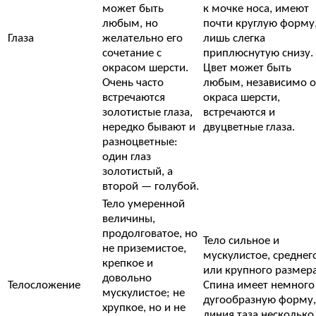
может быть
к мочке носа, имеют
любым, но
почти круглую форму
Глаза
желательно его
лишь слегка
сочетание с
приплюснутую снизу.
окрасом шерсти.
Цвет может быть
Очень часто
любым, независимо о
встречаются
окраса шерсти,
золотистые глаза,
встречаются и
нередко бывают и
двуцветные глаза.
разноцветные:
один глаз
золотистый, а
второй — голубой.
Тело умеренной
величины,
продолговатое, но
Тело сильное и
не приземистое,
мускулистое, среднег
крепкое и
или крупного размера
довольно
Телосложение
Спина имеет немного
мускулистое; не
дугообразную форму,
хрупкое, но и не
линия таза несколько