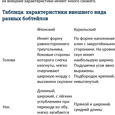
их внешние характеристики имеют много схожего.
Таблица: характеристики внешнего вида
разных бобтейлов
Японский
Курильский
Имеет форму
По форме напоминае
равностороннего
клин с закруглённым
треугольника,
сторонами. На уровн
боковые стороны
скул имеет
Голова
которого слегка
наибольшую ширину.
изогнуты, мягко
Подушечки усов явно
очерчивают
выражены.
широкую морду с
Подбородок крепкий,
высокими скулами
невытянутый.
Длинный,
широкий, с лёгким
углублением при
Прямой и широкий,
Нос
переходе ко лбу,
средней длины
мягко загибается