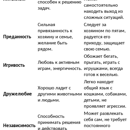
способен к решению
самостоятельно
задач.
находить выход из
сложных ситуаций.
Сильная
Следует за
привязанность к
хозяином по пятам,
Преданность
хозяину и семье,
радуется его
желание быть
приходу, защищает
рядом.
свою семью.
Обожает бегать,
Любовь к активным
прыгать, играть с
Игривость
играм, энергичность.
игрушками, всегда
готов к веселью.
Легко находит
Хорошо ладит с
общий язык с
Дружелюбие
другими животными
кошками, собаками,
и людьми.
детьми, не
проявляет агрессии.
Может развлекать
Способность
себя сам, не требует
принимать решения
Независимость
постоянного
и действовать