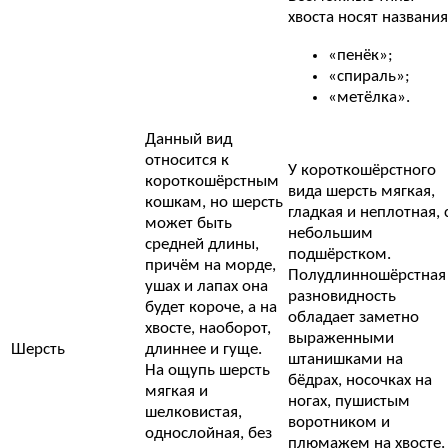
хвоста носят названия
«пенёк»;
«спираль»;
«метёлка».
Данный вид
относится к
У короткошёрстного
короткошёрстным
вида шерсть мягкая,
кошкам, но шерсть
гладкая и неплотная, 
может быть
небольшим
средней длины,
подшёрстком.
причём на морде,
Полудлинношёрстная
ушах и лапах она
разновидность
будет короче, а на
обладает заметно
хвосте, наоборот,
выраженными
Шерсть
длиннее и гуще.
штанишками на
На ощупь шерсть
бёдрах, носочках на
мягкая и
ногах, пушистым
шелковистая,
воротником и
однослойная, без
плюмажем на хвосте.