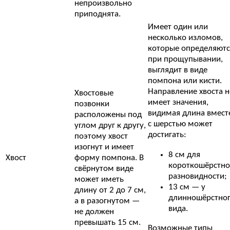
непроизвольно
приподнята.
Имеет один или
несколько изломов,
которые определяютс
при прощупывании,
выглядит в виде
помпона или кисти.
Направление хвоста н
Хвостовые
имеет значения,
позвонки
видимая длина вмест
расположены под
с шерстью может
углом друг к другу,
достигать:
поэтому хвост
изогнут и имеет
8 см для
Хвост
форму помпона. В
короткошёрстн
свёрнутом виде
разновидности;
может иметь
13 см — у
длину от 2 до 7 см,
длинношёрстно
а в разогнутом —
вида.
не должен
превышать 15 см.
Возможные типы