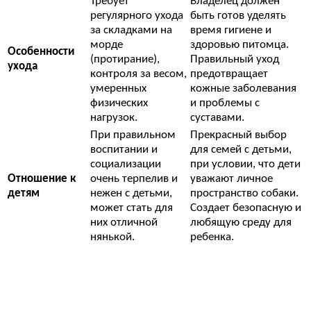
Требует
Владелец должен
регулярного ухода
быть готов уделять
за складками на
время гигиене и
морде
здоровью питомца.
Особенности
(протирание),
Правильный уход
ухода
контроля за весом,
предотвращает
умеренных
кожные заболевания
физических
и проблемы с
нагрузок.
суставами.
При правильном
Прекрасный выбор
воспитании и
для семей с детьми,
социализации
при условии, что дети
Отношение к
очень терпелив и
уважают личное
детям
нежен с детьми,
пространство собаки.
может стать для
Создает безопасную и
них отличной
любящую среду для
нянькой.
ребенка.