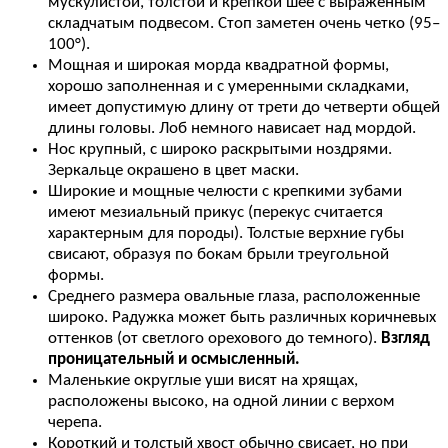
мускулистой, толстой и крепкой шее с выраженным
складчатым подвесом. Стоп заметен очень четко (95–
100°).
Мощная и широкая морда квадратной формы,
хорошо заполненная и с умеренными складками,
имеет допустимую длину от трети до четверти общей
длины головы. Лоб немного нависает над мордой.
Нос крупный, с широко раскрытыми ноздрями.
Зеркальце окрашено в цвет маски.
Широкие и мощные челюсти с крепкими зубами
имеют мезиальный прикус (перекус считается
характерным для породы). Толстые верхние губы
свисают, образуя по бокам брыли треугольной
формы.
Среднего размера овальные глаза, расположенные
широко. Радужка может быть различных коричневых
оттенков (от светлого орехового до темного).
Взгляд
проницательный и осмысленный.
Маленькие округлые уши висят на хрящах,
расположены высоко, на одной линии с верхом
черепа.
Короткий и толстый хвост обычно свисает, но при