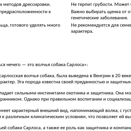
х методов дрессировки.
Не терпит грубости. Может
 предрасположенности к
Важно выбирать щенка от о
генетические заболевания.
ьца, готового уделять много
Не рекомендуется для семе
характера.
ся нечего — это волчья собака Сарлоса»:
 сарлосская волчья собака, была выведена в Венгрии в 20 век
арактер. Эта порода известна своей преданностью и защитны
обладает сильными инстинктами охотника и защитника. Она м
хранником. Однако при правильном воспитании и социализа
 имеет характерный внешний вид, напоминающий волка, с гус
 к различным климатическим условиям, что позволяет ей вы
ей собаки Сарлоса, а также ее роль как защитника и компан