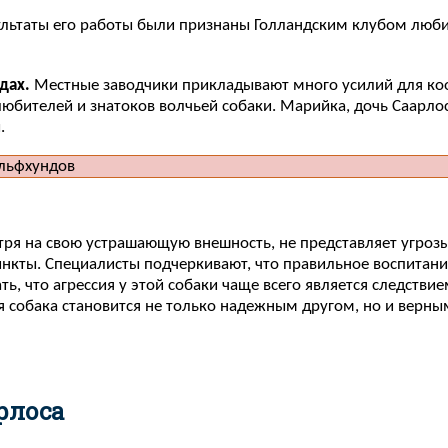
езультаты его работы были признаны Голландским клубом люб
дах.
Местные заводчики прикладывают много усилий для коо
бителей и знатоков волчьей собаки. Марийка, дочь Саарлоса
.
отря на свою устрашающую внешность, не представляет угро
инкты. Специалисты подчеркивают, что правильное воспитани
 что агрессия у этой собаки чаще всего является следстви
я собака становится не только надежным другом, но и верн
рлоса