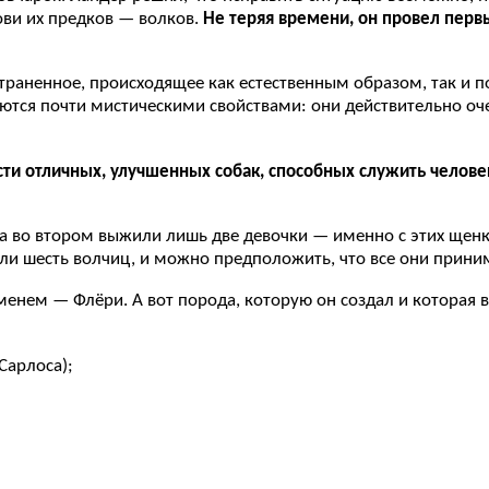
ови их предков — волков.
Не теряя времени, он провел перв
траненное, происходящее как естественным образом, так и п
ются почти мистическими свойствами: они действительно оч
сти отличных, улучшенных собак, способных служить челове
а во втором выжили лишь две девочки — именно с этих щенк
ли шесть волчиц, и можно предположить, что все они прини
менем — Флёри. А вот порода, которую он создал и которая 
Сарлоса);