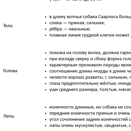
в длину волчья собака Саарлоса больш
спина — прямая, сильная;
Тело
рёбра — овальные;
плавная линия грудной клетки может д
похожа на голову волка, должна гарм
при взгляде сверху и сбоку форма го
характерным признаком породы являе
Голова
соотношение длины морды к длине че
челюсти хорошо развиты, с сильным,
глаза предпочтительно жёлтые, минд
уши среднего размера, толстые, мяси
конечности длинные, но собака не соз
передние конечности прямые и очень
Лапы
угол сочленения задних конечностей с
лапы очень мускулистые, сводчатые, 