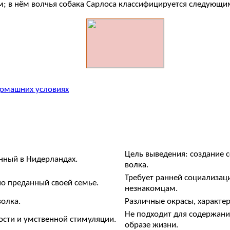
м; в нём волчья собака Сарлоса классифицируется следующи
домашних условиях
Цель выведения: создание 
нный в Нидерландах.
волка.
Требует ранней социализац
о преданный своей семье.
незнакомцам.
олка.
Различные окрасы, характер
Не подходит для содержани
ости и умственной стимуляции.
образе жизни.