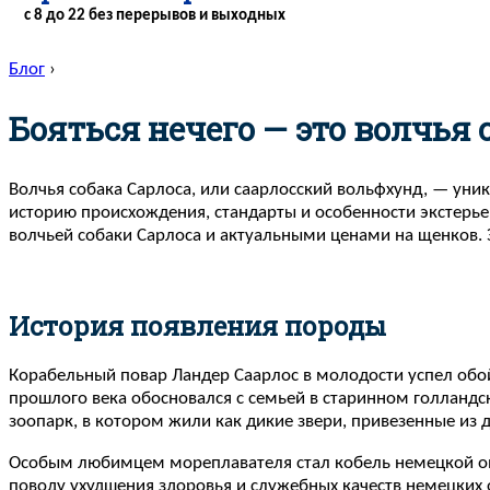
с 8 до 22 без перерывов и выходных
Блог
›
Бояться нечего — это волчья 
Волчья собака Сарлоса, или саарлосский вольфхунд, — ун
историю происхождения, стандарты и особенности экстерье
волчьей собаки Сарлоса и актуальными ценами на щенков.
История появления породы
Корабельный повар Ландер Саарлос в молодости успел обойт
прошлого века обосновался с семьей в старинном голланд
зоопарк, в котором жили как дикие звери, привезенные из 
Особым любимцем мореплавателя стал кобель немецкой овч
поводу ухудшения здоровья и служебных качеств немецких 