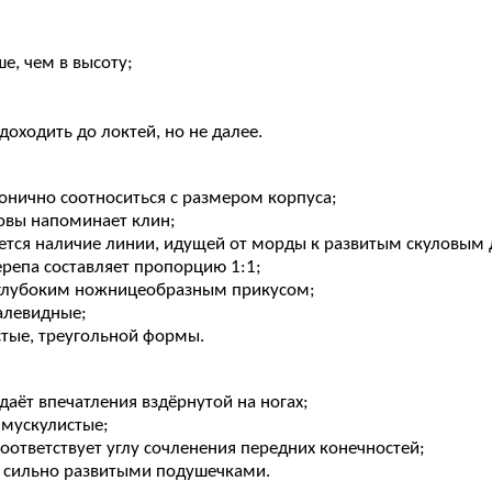
е, чем в высоту;
оходить до локтей, но не далее.
онично соотноситься с размером корпуса;
ловы напоминает клин;
тся наличие линии, идущей от морды к развитым скуловым 
репа составляет пропорцию 1:1;
 глубоким ножницеобразным прикусом;
алевидные;
стые, треугольной формы.
даёт впечатления вздёрнутой на ногах;
 мускулистые;
оответствует углу сочленения передних конечностей;
с сильно развитыми подушечками.