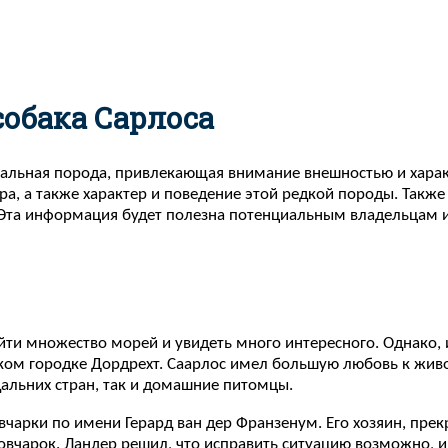
собака Сарлоса
икальная порода, привлекающая внимание внешностью и хара
ра, а также характер и поведение этой редкой породы. Так
 Эта информация будет полезна потенциальным владельцам 
и множество морей и увидеть много интересного. Однако, из
ском городке Дордрехт. Саарлос имел большую любовь к жив
дальних стран, так и домашние питомцы.
арки по имени Герард ван дер Франзенум. Его хозяин, прек
овчарок. Ландер решил, что исправить ситуацию возможно, и