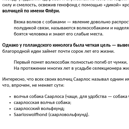
силу и смелость, освежив генофонд с помощью «дикой» кр
волчицей по имени Флёри.
Вязка волков с собаками — явление довольно распрос
полудикой связи, называются волкособаками и наделя
боятся человека и знают его слабые места.
Однако у голландского кинолога была четкая цель — выве
благородной идеи займет почти сорок лет его жизни.
Первый помет волкособак полностью погиб от чумки, 
На протяжении многих лет в усадьбе селекционера жи
Интересно, что всех своих волчиц Саарлос называл одним и
что, впрочем, не меняет сути:
волчья собака Саарлоса (чаще, для удобства — собака 
саарлосская волчья собака;
саарлосский вольфхунд;
Saarloswolfhond (саарловольфхунд).