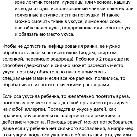
зоне ломтик томата, луковицы или чеснока, кашицу
из воды и соды, использованный чайный пакетик или
толченные в ступке листики петрушки. И также
можно смочить ткань в уксусе, лимонном соке,
настойке календулы, подорожника или золотого уса
и обвязать ею место укуса.
Чтобы не допустить инфицирования ранки, ее нужно
обработать любым антисептиком (йодом, спиртом,
зеленкой, перекисью водорода). Ребенок в 2 года еще не
способен сдержаться и сильно может расчесать место
укуса, поэтому обязательно нужно применять
специальные мази и если все же расчесы появились, то
обрабатывать их антисептическими растворами.
Если оса укусила ребенка, то желательно посетить врача,
поскольку неизвестно как детский организм отреагирует
на любой аллерген. Последствия укуса у детей, как
правило, обусловлены не аллергической реакцией, а
действием токсина. Помощь врачей может потребоваться,
даже если у ребенка нет сильного воспаления, а например,
в ситуации, когда оса ужалила в область шеи, рта, уха или