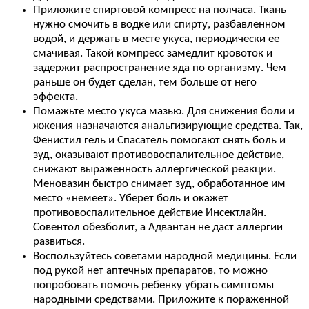
Приложите спиртовой компресс на полчаса. Ткань
нужно смочить в водке или спирту, разбавленном
водой, и держать в месте укуса, периодически ее
смачивая. Такой компресс замедлит кровоток и
задержит распространение яда по организму. Чем
раньше он будет сделан, тем больше от него
эффекта.
Помажьте место укуса мазью. Для снижения боли и
жжения назначаются анальгизирующие средства. Так,
Фенистил гель и Спасатель помогают снять боль и
зуд, оказывают противовоспалительное действие,
снижают выраженность аллергической реакции.
Меновазин быстро снимает зуд, обработанное им
место «немеет». Уберет боль и окажет
противовоспалительное действие Инсектлайн.
Совентол обезболит, а Адвантан не даст аллергии
развиться.
Воспользуйтесь советами народной медицины. Если
под рукой нет аптечных препаратов, то можно
попробовать помочь ребенку убрать симптомы
народными средствами. Приложите к пораженной