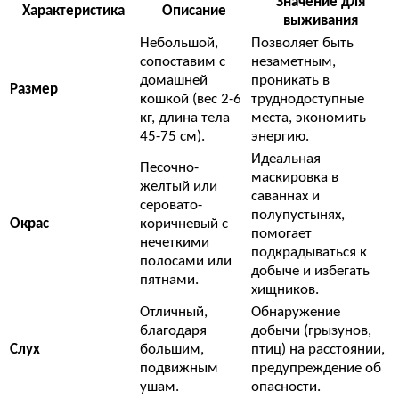
Значение для
Характеристика
Описание
выживания
Небольшой,
Позволяет быть
сопоставим с
незаметным,
домашней
проникать в
Размер
кошкой (вес 2-6
труднодоступные
кг, длина тела
места, экономить
45-75 см).
энергию.
Идеальная
Песочно-
маскировка в
желтый или
саваннах и
серовато-
полупустынях,
Окрас
коричневый с
помогает
нечеткими
подкрадываться к
полосами или
добыче и избегать
пятнами.
хищников.
Отличный,
Обнаружение
благодаря
добычи (грызунов,
Слух
большим,
птиц) на расстоянии,
подвижным
предупреждение об
ушам.
опасности.