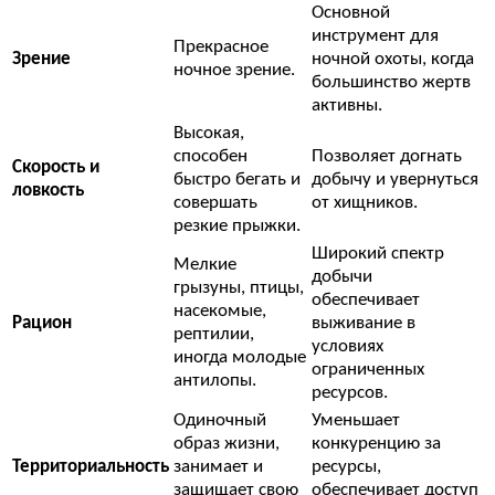
Основной
инструмент для
Прекрасное
Зрение
ночной охоты, когда
ночное зрение.
большинство жертв
активны.
Высокая,
способен
Позволяет догнать
Скорость и
быстро бегать и
добычу и увернуться
ловкость
совершать
от хищников.
резкие прыжки.
Широкий спектр
Мелкие
добычи
грызуны, птицы,
обеспечивает
насекомые,
Рацион
выживание в
рептилии,
условиях
иногда молодые
ограниченных
антилопы.
ресурсов.
Одиночный
Уменьшает
образ жизни,
конкуренцию за
Территориальность
занимает и
ресурсы,
защищает свою
обеспечивает доступ