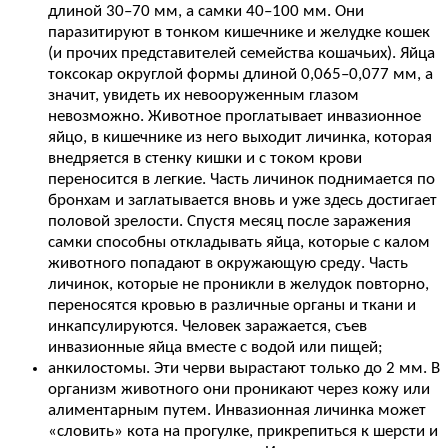
длиной 30–70 мм, а самки 40–100 мм. Они
паразитируют в тонком кишечнике и желудке кошек
(и прочих представителей семейства кошачьих). Яйца
токсокар округлой формы длиной 0,065–0,077 мм, а
значит, увидеть их невооруженным глазом
невозможно. Животное проглатывает инвазионное
яйцо, в кишечнике из него выходит личинка, которая
внедряется в стенку кишки и с током крови
переносится в легкие. Часть личинок поднимается по
бронхам и заглатывается вновь и уже здесь достигает
половой зрелости. Спустя месяц после заражения
самки способны откладывать яйца, которые с калом
животного попадают в окружающую среду. Часть
личинок, которые не проникли в желудок повторно,
переносятся кровью в различные органы и ткани и
инкапсулируются. Человек заражается, съев
инвазионные яйца вместе с водой или пищей;
анкилостомы. Эти черви вырастают только до 2 мм. В
организм животного они проникают через кожу или
алиментарным путем. Инвазионная личинка может
«словить» кота на прогулке, прикрепиться к шерсти и