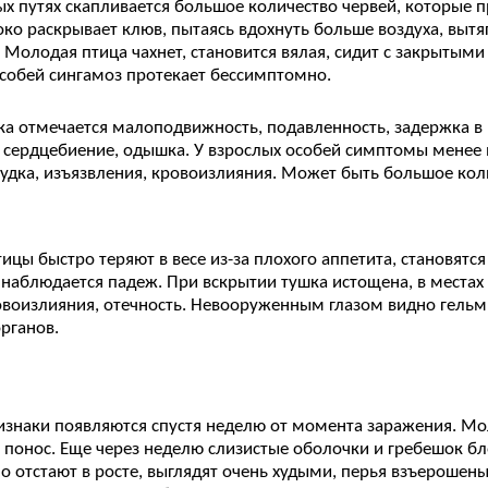
х путях скапливается большое количество червей, которые п
ко раскрывает клюв, пытаясь вдохнуть больше воздуха, вытяг
. Молодая птица чахнет, становится вялая, сидит с закрытыми
собей сингамоз протекает бессимптомно.
а отмечается малоподвижность, подавленность, задержка в р
 сердцебиение, одышка. У взрослых особей симптомы менее
удка, изъязвления, кровоизлияния. Может быть большое кол
ицы быстро теряют в весе из-за плохого аппетита, становятся
о наблюдается падеж. При вскрытии тушка истощена, в местах
овоизлияния, отечность. Невооруженным глазом видно гельм
рганов.
знаки появляются спустя неделю от момента заражения. Моло
 понос. Еще через неделю слизистые оболочки и гребешок б
о отстают в росте, выглядят очень худыми, перья взъерошен