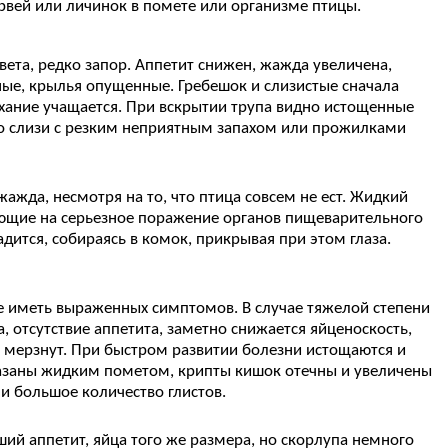
рвей или личинок в помете или организме птицы.
ета, редко запор. Аппетит снижен, жажда увеличена,
нные, крылья опущенные. Гребешок и слизистые сначала
хание учащается. При вскрытии трупа видно истощенные
во слизи с резким неприятным запахом или прожилками
ажда, несмотря на то, что птица совсем не ест. Жидкий
вающие на серьезное поражение органов пищеварительного
адится, собираясь в комок, прикрывая при этом глаза.
не иметь выраженных симптомов. В случае тяжелой степени
 отсутствие аппетита, заметно снижается яйценоскость,
и мерзнут. При быстром развитии болезни истощаются и
мазаны жидким пометом, крипты кишок отечны и увеличены
и большое количество глистов.
ший аппетит, яйца того же размера, но скорлупа немного