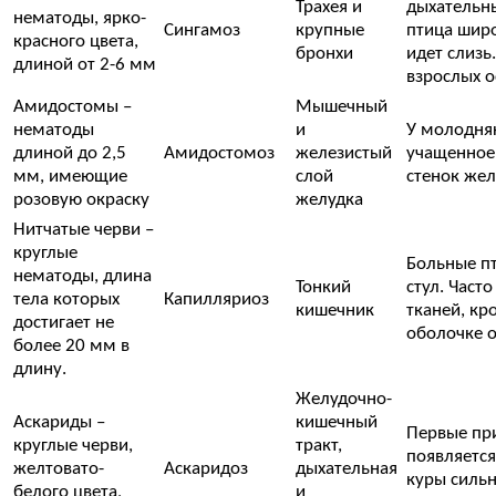
Трахея и
дыхательны
нематоды, ярко-
Сингамоз
крупные
птица широ
красного цвета,
бронхи
идет слизь
длиной от 2-6 мм
взрослых о
Амидостомы –
Мышечный
нематоды
и
У молодняк
длиной до 2,5
Амидостомоз
железистый
учащенное
мм, имеющие
слой
стенок жел
розовую окраску
желудка
Нитчатые черви –
круглые
Больные пт
нематоды, длина
Тонкий
стул. Част
тела которых
Капилляриоз
кишечник
тканей, кр
достигает не
оболочке о
более 20 мм в
длину.
Желудочно-
Аскариды –
кишечный
Первые при
круглые черви,
тракт,
появляется
желтовато-
Аскаридоз
дыхательная
куры сильн
белого цвета,
и