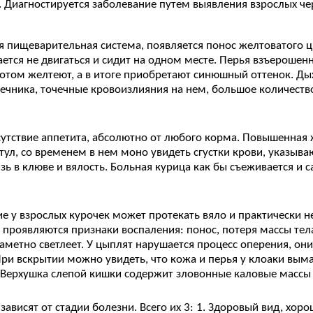
 Диагностируется заболевание путем выявления взрослых че
 пищеварительная система, появляется понос желтоватого цв
ается не двигаться и сидит на одном месте. Перья взъероше
отом желтеют, а в итоге приобретают синюшный оттенок. Ды
ечника, точечные кровоизлияния на нем, большое количест
утствие аппетита, абсолютно от любого корма. Повышенная ж
тул, со временем в нем моно увидеть сгустки крови, указы
изь в клюве и вялость. Больная курица как бы съеживается и с
е у взрослых курочек может протекать вяло и практически 
проявляются признаки воспаления: понос, потеря массы тела,
аметно светлеет. У цыплят нарушается процесс оперения, он
ри вскрытии можно увидеть, что кожа и перья у клоаки вы
 Верхушка слепой кишки содержит зловонные каловые массы 
ависят от стадии болезни. Всего их 3: 1. Здоровый вид, хоро