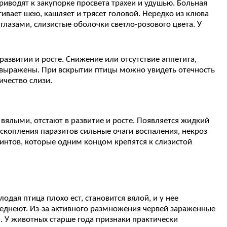
риводят к закупорке просвета трахеи и удушью. Больная
ивает шею, кашляет и трясет головой. Нередко из клюва
 глазами, слизистые оболочки светло-розового цвета. У
азвитии и росте. Снижение или отсутствие аппетита,
 выражены. При вскрытии птицы можно увидеть отечность
ичество слизи.
 вялыми, отстают в развитие и росте. Появляется жидкий
 скопления паразитов сильные очаги воспаления, некроз
интов, которые одним концом крепятся к слизистой
дая птица плохо ест, становится вялой, и у нее
леднеют. Из-за активного размножения червей зараженные
ы. У животных старше года признаки практически