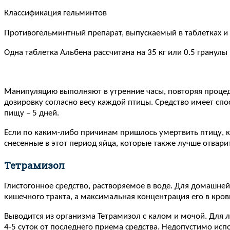
Классификация гельминтов
Противогельминтный препарат, выпускаемый в таблетках и г
Одна таблетка Альбена рассчитана на 35 кг или 0.5 гранулы
Манипуляцию выполняют в утренние часы, повторяя процед
дозировку согласно весу каждой птицы. Средство имеет спо
пищу – 5 дней.
Если по каким-либо причинам пришлось умертвить птицу, ку
снесенные в этот период яйца, которые также лучше отвари
Тетрамизол
Глистогонное средство, растворяемое в воде. Для домашне
кишечного тракта, а максимальная концентрация его в крови
Выводится из организма Тетрамизол с калом и мочой. Для л
4-5 суток от последнего приема средства. Недопустимо исп