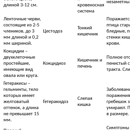
незаметны.
длиной 3-12 см.
кровеносная
система
Ленточные черви,
Поражается
состоящие из 2-5
птица стар
Тонкий
члеников, до 3
Цестодоз
бледные, п
кишечник
мм длиной и 0,2
стенки киш
мм шириной.
крови.
Кокцидии –
двухклеточные
Полное отс
Кишечник и
простейшие,
Кокцидиоз
пенистый с
печень
имеющие вид
тракта. Сл
овала или круга.
Гетеракисы –
гельминты, тело
Заболевани
которых имеет
поражения 
Слепая
желтоватый
Гетеракидоз
гребешок з
кишка
оттенок, а длина
умирают. П
не превышает 15
в размере.
мм.
Симптомы з