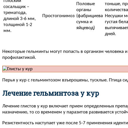
Плоский
Половые
тоньше, пр
сосальщик –
органы
количества
трематода,
Простогонимоз
(фабрициева
Несушки мо
длиной 3-6 мм,
сумка и
густая бел
толщиной 1-2
яйцевод)
выпячивает
мм.
дней.
Некоторые гельминты могут попасть в организм человека и
профилактикой.
Перья у кур с гельминтозом взъерошены, тусклые. Птица си
Лечение гельминтоза у кур
Лечение глистов у кур включает прием определенных препа
назначению, то со временем у паразитов развивается усто
Резистентность наступает уже после 5-7 применения иденти