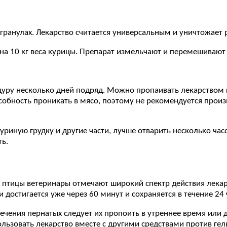
ранулах. Лекарство считается универсальным и уничтожает р
 на 10 кг веса курицы. Препарат измельчают и перемешивают 
уру несколько дней подряд. Можно пропаивать лекарством к
собность проникать в мясо, поэтому не рекомендуется произв
риную грудку и другие части, лучше отварить несколько час
ть.
й птицы ветеринары отмечают широкий спектр действия лекар
 достигается уже через 60 минут и сохраняется в течение 24 
ечения пернатых следует их пропоить в утреннее время или 
ользовать лекарство вместе с другими средствами против ге