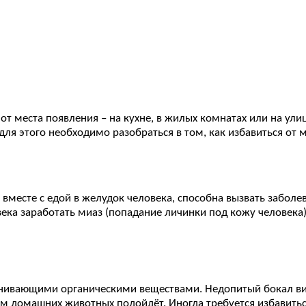
 места появления – на кухне, в жилых комнатах или на ули
для этого необходимо разобраться в том, как избавиться от 
 вместе с едой в желудок человека, способна вызвать забол
ека заработать миаз (попадание личинки под кожу человека).
нивающими органическими веществами. Недопитый бокал вин
м домашних животных подойдёт. Иногда требуется избавиться