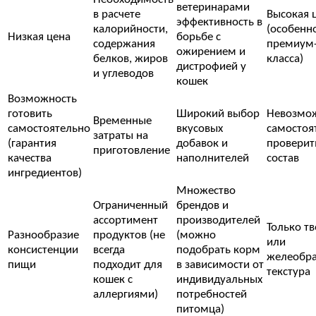
ветеринарами
в расчете
Высокая 
эффективность в
калорийности,
(особенн
Низкая цена
борьбе с
содержания
премиум
ожирением и
белков, жиров
класса)
дистрофией у
и углеводов
кошек
Возможность
готовить
Широкий выбор
Невозмо
Временные
самостоятельно
вкусовых
самостоя
затраты на
(гарантия
добавок и
проверит
приготовление
качества
наполнителей
состав
ингредиентов)
Множество
Ограниченный
брендов и
ассортимент
производителей
Только т
Разнообразие
продуктов (не
(можно
или
консистенции
всегда
подобрать корм
желеобра
пищи
подходит для
в зависимости от
текстура
кошек с
индивидуальных
аллергиями)
потребностей
питомца)