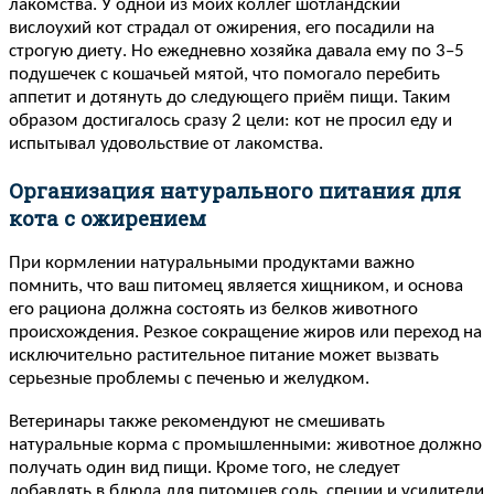
лакомства. У одной из моих коллег шотландский
вислоухий кот страдал от ожирения, его посадили на
строгую диету. Но ежедневно хозяйка давала ему по 3–5
подушечек с кошачьей мятой, что помогало перебить
аппетит и дотянуть до следующего приём пищи. Таким
образом достигалось сразу 2 цели: кот не просил еду и
испытывал удовольствие от лакомства.
Организация натурального питания для
кота с ожирением
При кормлении натуральными продуктами важно
помнить, что ваш питомец является хищником, и основа
его рациона должна состоять из белков животного
происхождения. Резкое сокращение жиров или переход на
исключительно растительное питание может вызвать
серьезные проблемы с печенью и желудком.
Ветеринары также рекомендуют не смешивать
натуральные корма с промышленными: животное должно
получать один вид пищи. Кроме того, не следует
добавлять в блюда для питомцев соль, специи и усилители