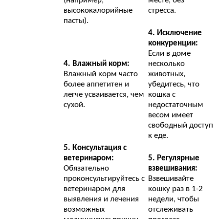
(например,
месте, без
высококалорийные
стресса.
пасты).
4. Исключение
конкуренции:
Если в доме
4. Влажный корм:
несколько
Влажный корм часто
животных,
более аппетитен и
убедитесь, что
легче усваивается, чем
кошка с
сухой.
недостаточным
весом имеет
свободный доступ
к еде.
5. Консультация с
ветеринаром:
5. Регулярные
Обязательно
взвешивания:
проконсультируйтесь с
Взвешивайте
ветеринаром для
кошку раз в 1-2
выявления и лечения
недели, чтобы
возможных
отслеживать