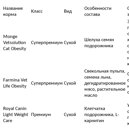
Название
Особенности
Класс
Вид
корма
состава
Monge
Шелуха семян
Vetsolution
Суперпремиум
Сухой
подорожника
Cat Obesity
Свекольная пульпа,
семена льна,
Farmina Vet
Суперпремиум
Сухой
дегидратированное
Life Obesity
мясо, растительное
масло
Royal Canin
Клетчатка
Light Weight
Премиум
Сухой
подорожника, L-
Care
карнитин