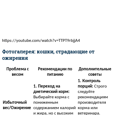
https://youtube.com/watch?v=TTPT9rbjjA4
Фотогалерея: кошки, страдающие от
ожирения
Проблема с
Рекомендации по
Дополнительные
весом
питанию
советы
1. Контроль
1. Переход на
порций:
Строго
диетический корм:
следуйте
Выбирайте корма с
рекомендациям
Избыточный
пониженным
производителя
вес/Ожирение
содержанием калорий
корма или
и жира, но с высоким
ветеринара.