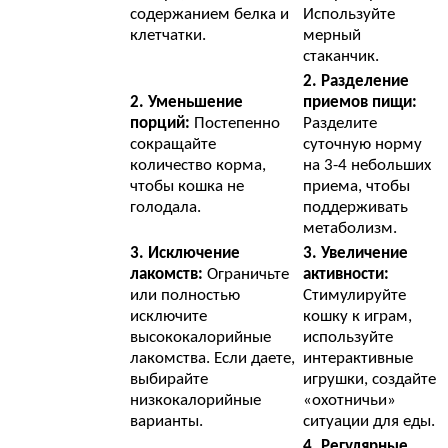
содержанием белка и
Используйте
клетчатки.
мерный
стаканчик.
2. Разделение
2. Уменьшение
приемов пищи:
порций:
Постепенно
Разделите
сокращайте
суточную норму
количество корма,
на 3-4 небольших
чтобы кошка не
приема, чтобы
голодала.
поддерживать
метаболизм.
3. Исключение
3. Увеличение
лакомств:
Ограничьте
активности:
или полностью
Стимулируйте
исключите
кошку к играм,
высококалорийные
используйте
лакомства. Если даете,
интерактивные
выбирайте
игрушки, создайте
низкокалорийные
«охотничьи»
варианты.
ситуации для еды.
4. Регулярные