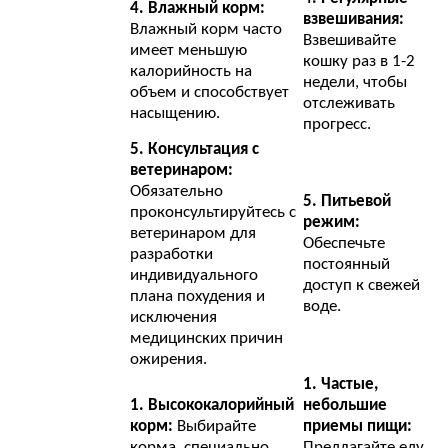
4. Влажный корм:
взвешивания:
Влажный корм часто
Взвешивайте
имеет меньшую
кошку раз в 1-2
калорийность на
недели, чтобы
объем и способствует
отслеживать
насыщению.
прогресс.
5. Консультация с
ветеринаром:
Обязательно
5. Питьевой
проконсультируйтесь с
режим:
ветеринаром для
Обеспечьте
разработки
постоянный
индивидуального
доступ к свежей
плана похудения и
воде.
исключения
медицинских причин
ожирения.
1. Частые,
1. Высококалорийный
небольшие
корм:
Выбирайте
приемы пищи:
корма, специально
Предлагайте еду