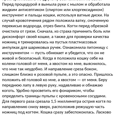
Перед процедурой я вымыла руки с мылом и обработала
жидким антисептиком (спиртом или хлоргексидином)
инструмент и пальцы кошки, используя ватные диски. На
случай кровотечения рядом положила ватку, смоченную
перекисью водорода, отрез бинта. Когти перед обрезкой
очистила от грязи. Сначала, из страха причинить боль или
дискомфорт своей кошке, а также для проверки качества
ножниц я тренировалась на пустых пластмассовых
ампулках для шариковых ручек. Ознакомила питомицу с
инструментом — пусть обнюхает и убедится, что он не
живой и безопасный. Когда я положила кошку себе на
колени головой от меня, а хвостом ко мне, выяснилось,
что мне так неудобно. И направление среза боком,
слишком близко к розовой пульпе, а это опасно. Пришлось
положить её головой ко мне, а хвостом — от меня. Беру
переднюю лапу в левую руку, надавливаю и обнажаю
коготь. Удобно просветить его фонариком, чтобы
определить границы пульпы с кровеносными сосудами.
Для первого раза срезала 1,5 миллиметра острия когтя по
направлению снизу вверх, расположив режущую часть
ножниц под когтем. Кошка сразу забеспокоилась. Ласково