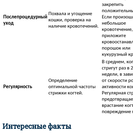
закрепить
положительны
Похвала и угощение
Послепроцедурный
Если произош
кошки, проверка на
уход
небольшое
наличие кровотечений.
кровотечение,
приложите
кровоостана
порошок или
кукурузный к
В среднем, ко
стригут раз в 
недели, в зав
Определение
от скорости ро
Регулярность
оптимальной частоты
активности ко
стрижки когтей.
Регулярная ст
предотвращае
врастание ког
повреждение 
Интересные факты