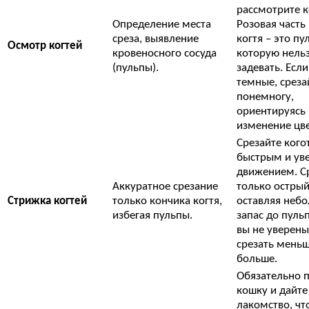
рассмотрите к
Определение места
Розовая часть
среза, выявление
когтя – это пу
Осмотр когтей
кровеносного сосуда
которую нель
(пульпы).
задевать. Если
темные, среза
понемногу,
ориентируясь 
изменение цве
Срезайте кого
быстрым и ув
движением. С
Аккуратное срезание
только острый
Стрижка когтей
только кончика когтя,
оставляя неб
избегая пульпы.
запас до пуль
вы не уверены
срезать меньш
больше.
Обязательно 
кошку и дайте
лакомство, чт