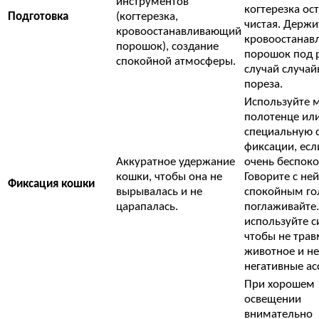
инструментов
когтерезка ос
Подготовка
(когтерезка,
чистая. Держи
кровоостанавливающий
кровоостана
порошок), создание
порошок под 
спокойной атмосферы.
случай случай
пореза.
Используйте 
полотенце ил
специальную 
фиксации, есл
Аккуратное удержание
очень беспоко
кошки, чтобы она не
Говорите с ней
Фиксация кошки
вырывалась и не
спокойным го
царапалась.
поглаживайте.
используйте с
чтобы не тра
животное и не
негативные ас
При хорошем
освещении
внимательно