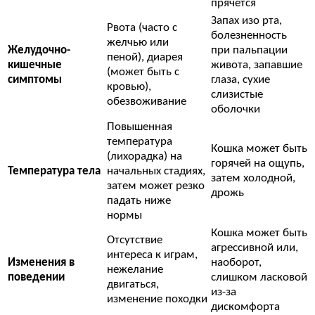
прячется
Запах изо рта,
Рвота (часто с
болезненность
желчью или
Желудочно-
при пальпации
пеной), диарея
кишечные
живота, запавшие
(может быть с
симптомы
глаза, сухие
кровью),
слизистые
обезвоживание
оболочки
Повышенная
температура
Кошка может быть
(лихорадка) на
горячей на ощупь,
Температура тела
начальных стадиях,
затем холодной,
затем может резко
дрожь
падать ниже
нормы
Кошка может быть
Отсутствие
агрессивной или,
интереса к играм,
Изменения в
наоборот,
нежелание
поведении
слишком ласковой
двигаться,
из-за
изменение походки
дискомфорта