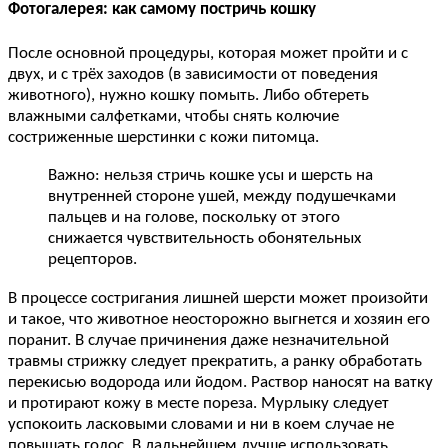
Фотогалерея: как самому постричь кошку
После основной процедуры, которая может пройти и с
двух, и с трёх заходов (в зависимости от поведения
животного), нужно кошку помыть. Либо обтереть
влажными салфетками, чтобы снять колючие
состриженные шерстинки с кожи питомца.
Важно: нельзя стричь кошке усы и шерсть на
внутренней стороне ушей, между подушечками
пальцев и на голове, поскольку от этого
снижается чувствительность обонятельных
рецепторов.
В процессе состригания лишней шерсти может произойти
и такое, что животное неосторожно выгнется и хозяин его
поранит. В случае причинения даже незначительной
травмы стрижку следует прекратить, а ранку обработать
перекисью водорода или йодом. Раствор наносят на ватку
и протирают кожу в месте пореза. Мурлыку следует
успокоить ласковыми словами и ни в коем случае не
повышать голос. В дальнейшем лучше использовать