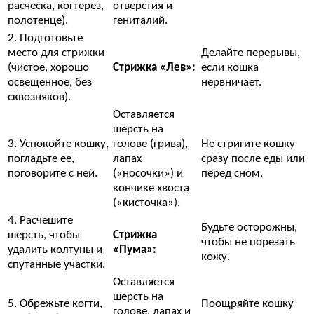
расческа, когтерез,
отверстия и
полотенце).
гениталий.
2. Подготовьте
место для стрижки
Делайте перерывы,
(чистое, хорошо
Стрижка «Лев»:
если кошка
освещенное, без
нервничает.
сквозняков).
Оставляется
шерсть на
3. Успокойте кошку,
голове (грива),
Не стригите кошку
погладьте ее,
лапах
сразу после еды или
поговорите с ней.
(«носочки») и
перед сном.
кончике хвоста
(«кисточка»).
4. Расчешите
Будьте осторожны,
шерсть, чтобы
Стрижка
чтобы не порезать
удалить колтуны и
«Пума»:
кожу.
спутанные участки.
Оставляется
шерсть на
5. Обрежьте когти,
Поощряйте кошку
голове, лапах и