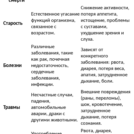
смерти
Снижение активности,
Естественное угасание
потеря аппетита,
функций организма,
истощение, проблемы
Старость
связанное с
с суставами,
возрастом.
ухудшение зрения и
слуха.
Различные
Зависят от
заболевания, такие
конкретного
как рак, почечная
заболевания: рвота,
Болезни
недостаточность,
диарея, потеря веса,
сердечные
апатия, затрудненное
заболевания,
дыхание, боли.
инфекции.
Внешние повреждения
Несчастные случаи,
(раны, переломы),
падения,
шок, кровотечение,
Травмы
автомобильные
затрудненное
аварии, драки с
дыхание, потеря
другими животными.
сознания.
Рвота, диарея,
Употребление