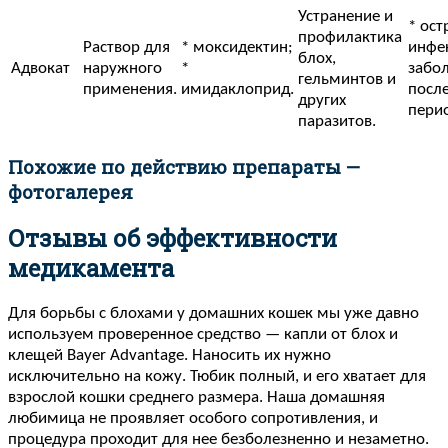
Устранение и
* ост
профилактика
Раствор для
* моксидектин;
инфе
блох,
Адвокат
наружного
*
забол
гельминтов и
применения.
имидаклоприд.
посл
других
пери
паразитов.
Похожие по действию препараты —
фотогалерея
Отзывы об эффективности
медикамента
Для борьбы с блохами у домашних кошек мы уже давно
используем проверенное средство — капли от блох и
клещей Bayer Advantage. Наносить их нужно
исключительно на кожу. Тюбик полный, и его хватает для
взрослой кошки среднего размера. Наша домашняя
любимица не проявляет особого сопротивления, и
процедура проходит для нее безболезненно и незаметно.