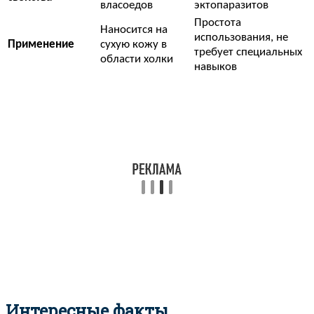
власоедов
эктопаразитов
Простота
Наносится на
использования, не
Применение
сухую кожу в
требует специальных
области холки
навыков
Интересные факты