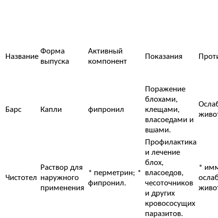
Форма
Активный
Название
Показания
Прот
выпуска
компонент
Поражение
блохами,
Осла
Барс
Капли
фипронил
клещами,
живо
власоедами и
вшами.
Профилактика
и лечение
блох,
Раствор для
* им
* перметрин; *
власоедов,
Чистотел
наружного
осла
фипронил.
чесоточников
применения
живо
и других
кровососущих
паразитов.