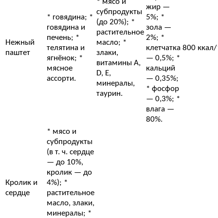
* мясо и
жир —
субпродукты
* говядина; *
5%; *
(до 20%); *
говядина и
зола —
растительное
печень; *
2%; *
Нежный
масло; *
телятина и
клетчатка
800 ккал/
паштет
злаки,
ягнёнок; *
— 0,5%; *
витамины A,
мясное
кальций
D, E,
ассорти.
— 0,35%;
минералы,
* фосфор
таурин.
— 0,3%; *
влага —
80%.
* мясо и
субпродукты
(в т. ч. сердце
— до 10%,
кролик — до
Кролик и
4%); *
сердце
растительное
масло, злаки,
минералы; *