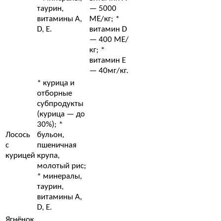
таурин,
— 5000
витамины А,
МЕ/кг; *
D, Е.
витамин D
— 400 МЕ/
кг; *
витамин Е
— 40мг/кг.
* курица и
отборные
субпродукты
(курица — до
30%); *
Лосось
бульон,
с
пшеничная
курицей
крупа,
молотый рис;
* минералы,
таурин,
витамины А,
D, Е.
Ягнёнок