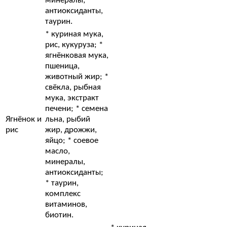
минералы; *
антиоксиданты,
таурин.
* куриная мука,
рис, кукуруза; *
ягнёнковая мука,
пшеница,
животный жир; *
свёкла, рыбная
мука, экстракт
печени; * семена
Ягнёнок и
льна, рыбий
рис
жир, дрожжи,
яйцо; * соевое
масло,
минералы,
антиоксиданты;
* таурин,
комплекс
витаминов,
биотин.