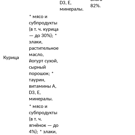
D3, E,
82%.
минералы.
* мясо и
субпродукты
(в т. ч. курица
— до 30%); *
злаки,
растительное
масло,
Курица
йогурт сухой,
сырный
порошок; *
таурин,
витамины A,
D3, E,
минералы.
* мясо и
субпродукты
(в т. ч.
ягнёнок — до
4%); * злаки,