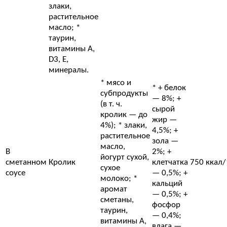
злаки,
растительное
масло; *
таурин,
витамины A,
D3, E,
минералы.
* мясо и
* + белок
субпродукты
— 8%; +
(в т. ч.
сырой
кролик — до
жир —
4%); * злаки,
4,5%; +
растительное
зола —
масло,
В
2%; +
йогурт сухой,
сметанном
Кролик
клетчатка
750 ккал/
сухое
соусе
— 0,5%; +
молоко; *
кальций
аромат
— 0,5%; +
сметаны,
фосфор
таурин,
— 0,4%;
витамины A,
влага —