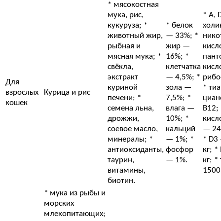
* мясокостная
мука, рис,
* А, D
кукуруза; *
* белок
холи
животный жир,
— 33%; *
нико
рыбная и
жир —
кисло
мясная мука; *
16%; *
пант
свёкла,
клетчатка
кисло
экстракт
— 4,5%; *
рибо
Для
куриной
зола —
* ти
взрослых
Курица и рис
печени; *
7,5%; *
циан
кошек
семена льна,
влага —
В12;
дрожжи,
10%; *
кисло
соевое масло,
кальций
— 24
минералы; *
— 1%; *
* D3
антиоксиданты,
фосфор
кг; *
таурин,
— 1%.
кг; 
витамины,
1500
биотин.
* мука из рыбы и
морских
млекопитающих;