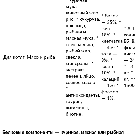
* куриная
мука,
животный жир,
* белок
рис; * кукуруза,
— 35%; *
пшеница,
жир —
* А, D
рыбная и
18%; *
холин
мясная мука; *
клетчатка
В5, В
семена льна,
— 4%; *
фоли
рыбий жир,
зола —
кисло
Для котят
Мясо и рыба
свёкла,
8%; *
— 24
минералы; *
влага —
* D3
экстракт
10%; *
кг; *
печени, яйцо,
кальций
кг; 
соевое масло;
— 1%; *
1500
*
фосфор
антиоксиданты,
— 1%.
таурин,
витамины,
биотин.
Белковые компоненты — куриная, мясная или рыбная