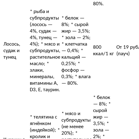
80%.
* рыба и
субпродукты
* белок —
(лосось —
8%; * сырой
4%, судак —
жир — 3,5%;
4%, тунец —
* зола — 2%;
Лосось,
4%); * мясо и
* клетчатка
800
От 19 руб
судак и
субпродукты,
— 0,4%; *
ккал/1 кг
(пауч)
тунец
растительное
кальций —
масло; *
0,25%; *
злаки,
фосфор —
минералы,
0,3%; * влага
витамины A,
— 80%.
D3, E, таурин.
* белок
— 8%; *
сырой
* мясо и
* телятина с
жир —
субпродукты
ягнёнком
3,5%; *
(не менее
(индейкой); *
зола —
20%); *
кролик и
2%; *