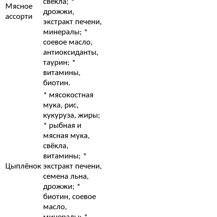
свёкла; *
Мясное
дрожжи,
ассорти
экстракт печени,
минералы; *
соевое масло,
антиоксиданты,
таурин; *
витамины,
биотин.
* мясокостная
мука, рис,
кукуруза, жиры;
* рыбная и
мясная мука,
свёкла,
витамины; *
Цыплёнок
экстракт печени,
семена льна,
дрожжи; *
биотин, соевое
масло,