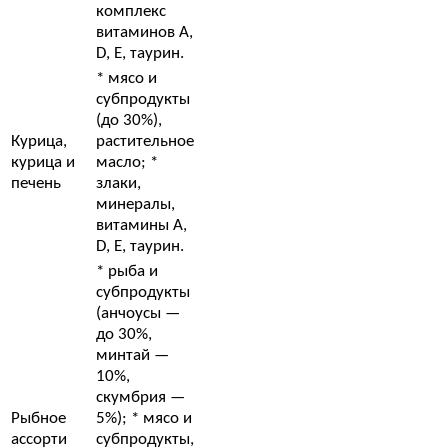
комплекс
витаминов A,
D, E, таурин.
* мясо и
субпродукты
(до 30%),
Курица,
растительное
курица и
масло; *
печень
злаки,
минералы,
витамины A,
D, E, таурин.
* рыба и
субпродукты
(анчоусы —
до 30%,
минтай —
10%,
скумбрия —
Рыбное
5%); * мясо и
ассорти
субпродукты,