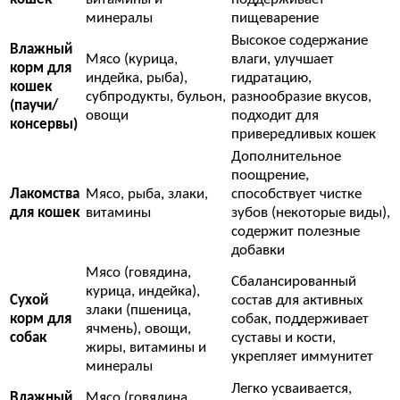
минералы
пищеварение
Высокое содержание
Влажный
Мясо (курица,
влаги, улучшает
корм для
индейка, рыба),
гидратацию,
кошек
субпродукты, бульон,
разнообразие вкусов,
(паучи/
овощи
подходит для
консервы)
привередливых кошек
Дополнительное
поощрение,
Лакомства
Мясо, рыба, злаки,
способствует чистке
для кошек
витамины
зубов (некоторые виды),
содержит полезные
добавки
Мясо (говядина,
Сбалансированный
курица, индейка),
Сухой
состав для активных
злаки (пшеница,
корм для
собак, поддерживает
ячмень), овощи,
собак
суставы и кости,
жиры, витамины и
укрепляет иммунитет
минералы
Легко усваивается,
Влажный
Мясо (говядина,