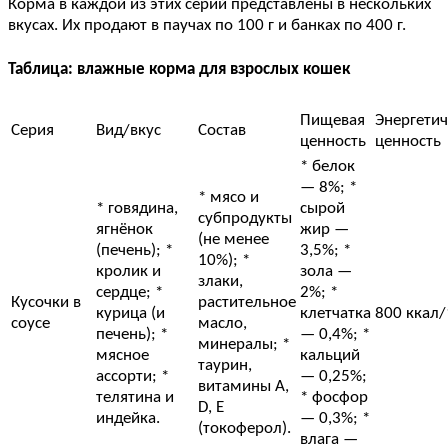
Корма в каждой из этих серий представлены в нескольких
вкусах. Их продают в паучах по 100 г и банках по 400 г.
Таблица: влажные корма для взрослых кошек
Пищевая
Энергетич
Серия
Вид/вкус
Состав
ценность
ценность
* белок
— 8%; *
* мясо и
* говядина,
сырой
субпродукты
ягнёнок
жир —
(не менее
(печень); *
3,5%; *
10%); *
кролик и
зола —
злаки,
сердце; *
2%; *
Кусочки в
растительное
курица (и
клетчатка
800 ккал/
соусе
масло,
печень); *
— 0,4%; *
минералы; *
мясное
кальций
таурин,
ассорти; *
— 0,25%;
витамины A,
телятина и
* фосфор
D, E
индейка.
— 0,3%; *
(токоферол).
влага —