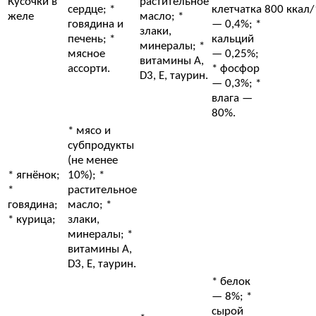
Кусочки в
растительное
сердце; *
клетчатка
800 ккал/
желе
масло; *
говядина и
— 0,4%; *
злаки,
печень; *
кальций
минералы; *
мясное
— 0,25%;
витамины A,
ассорти.
* фосфор
D3, E, таурин.
— 0,3%; *
влага —
80%.
* мясо и
субпродукты
(не менее
* ягнёнок;
10%); *
*
растительное
говядина;
масло; *
* курица;
злаки,
минералы; *
витамины A,
D3, E, таурин.
* белок
— 8%; *
сырой