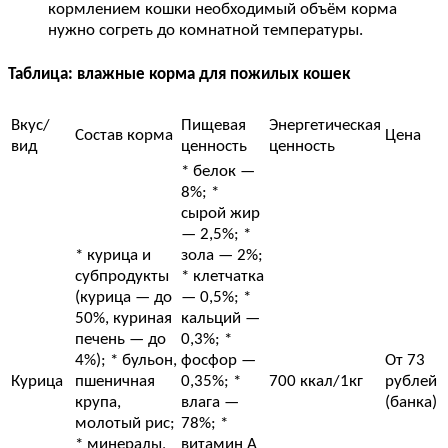
кормлением кошки необходимый объём корма
нужно согреть до комнатной температуры.
Таблица: влажные корма для пожилых кошек
Вкус/
Пищевая
Энергетическая
Состав корма
Цена
вид
ценность
ценность
* белок —
8%; *
сырой жир
— 2,5%; *
* курица и
зола — 2%;
субпродукты
* клетчатка
(курица — до
— 0,5%; *
50%, куриная
кальций —
печень — до
0,3%; *
4%); * бульон,
фосфор —
От 73
Курица
пшеничная
0,35%; *
700 ккал/1кг
рублей
крупа,
влага —
(банка)
молотый рис;
78%; *
* минералы,
витамин А