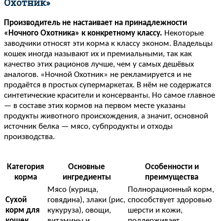
Охотник»
Производитель не настаивает на принадлежности
«Ночного Охотника» к конкретному классу.
Некоторые
заводчики относят эти корма к классу эконом. Владельцы
кошек иногда называют их и премиальными, так как
качество этих рационов лучше, чем у самых дешёвых
аналогов. «Ночной Охотник» не рекламируется и не
продаётся в простых супермаркетах. В нём не содержатся
синтетические красители и консерванты. Но самое главное
— в составе этих кормов на первом месте указаны
продукты животного происхождения, а значит, основной
источник белка — мясо, субпродукты и отходы
производства.
Категория
Основные
Особенности и
корма
ингредиенты
преимущества
Мясо (курица,
Полнорационный корм,
Сухой
говядина), злаки (рис,
способствует здоровью
корм для
кукуруза), овощи,
шерсти и кожи,
кошек
витамины и
поддерживает