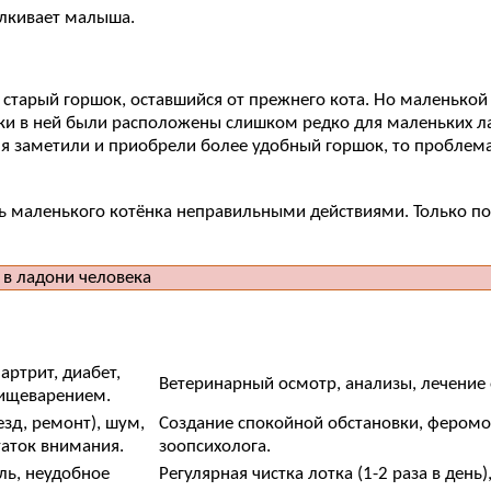
алкивает малыша.
 старый горшок, оставшийся от прежнего кота. Но маленькой 
ки в ней были расположены слишком редко для маленьких лап
ремя заметили и приобрели более удобный горшок, то пробле
ть маленького котёнка неправильными действиями. Только пон
артрит, диабет,
Ветеринарный осмотр, анализы, лечение 
пищеварением.
зд, ремонт), шум,
Создание спокойной обстановки, феромон
аток внимания.
зоопсихолога.
ль, неудобное
Регулярная чистка лотка (1-2 раза в ден