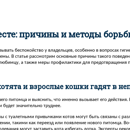
есте: причины и методы борь
вать беспокойство у владельцев, особенно в вопросах гигие
емы. В статье рассмотрим основные причины такого поведен
у любимцу, а также меры профилактики для предотвращения
отята и взрослые кошки гадят в н
о питомца и выяснить, что именно вызывает его действия. Б
м будет значительно труднее.
мы с туалетными привычками котов могут быть связаны с ра
ении, такими как переезд или появление нового питомца. Во
левания могут заставить кота избегать лотка. Эксперты ре