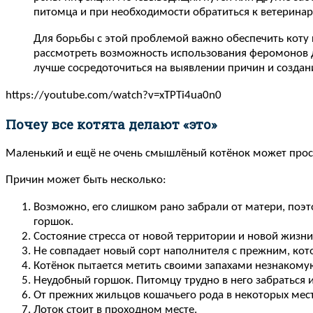
питомца и при необходимости обратиться к ветеринар
Для борьбы с этой проблемой важно обеспечить коту 
рассмотреть возможность использования феромонов дл
лучше сосредоточиться на выявлении причин и создан
https://youtube.com/watch?v=xTPTi4ua0n0
Почеу все котята делают «это»
Маленький и ещё не очень смышлёный котёнок может просто
Причин может быть несколько:
Возможно, его слишком рано забрали от матери, поэто
горшок.
Состояние стресса от новой территории и новой жизни.
Не совпадает новый сорт наполнителя с прежним, кот
Котёнок пытается метить своими запахами незнакому
Неудобный горшок. Питомцу трудно в него забраться 
От прежних жильцов кошачьего рода в некоторых места
Лоток стоит в проходном месте.