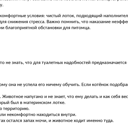
у.
комфортные условия: чистый лоток, подходящий наполнитель 
я снижения стресса. Важно помнить, что наказание неэффек
ии благоприятной обстановки для питомца.
 не знать, что для туалетных надобностей предназначается
му она не успела его ничему обучить. Если котёнок подобран
 Животное напугано и не знает, что ему делать и как себя вес
орый был в материнском лотке.
ю территорию.
или некомфортно находиться внутри.
х остался запах мочи, и животное ходит именно туда.