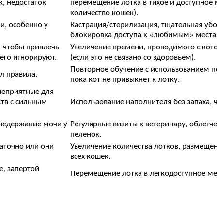
, недостаток
перемещение лотка в тихое и доступное м
количество кошек).
и, особенно у
Кастрация/стерилизация, тщательная уб
блокировка доступа к «любимым» места
, чтобы привлечь
Увеличение времени, проводимого с кото
 его игнорируют.
(если это не связано со здоровьем).
Повторное обучение с использованием п
л правила.
пока кот не привыкнет к лотку.
 неприятные для
ств с сильным
Использование наполнителя без запаха, ч
 недержание мочи у
Регулярные визиты к ветеринару, облегче
пеленок.
таточно или они
Увеличение количества лотков, размещени
всех кошек.
е, запертой
Перемещение лотка в легкодоступное мес