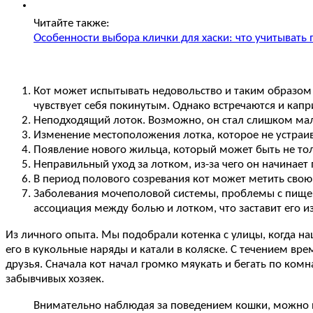
Читайте также:
Особенности выбора клички для хаски: что учитывать
Кот может испытывать недовольство и таким образом с
чувствует себя покинутым. Однако встречаются и капри
Неподходящий лоток. Возможно, он стал слишком мал
Изменение местоположения лотка, которое не устраив
Появление нового жильца, который может быть не то
Неправильный уход за лотком, из-за чего он начинает
В период полового созревания кот может метить свою
Заболевания мочеполовой системы, проблемы с пищева
ассоциация между болью и лотком, что заставит его из
Из личного опыта. Мы подобрали котенка с улицы, когда на
его в кукольные наряды и катали в коляске. С течением вре
друзья. Сначала кот начал громко мяукать и бегать по комн
забывчивых хозяек.
Внимательно наблюдая за поведением кошки, можно по