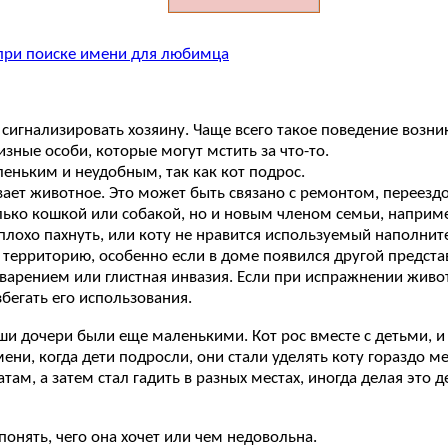
 при поиске имени для любимца
игнализировать хозяину. Чаще всего такое поведение возник
зные особи, которые могут мстить за что-то.
еньким и неудобным, так как кот подрос.
ает животное. Это может быть связано с ремонтом, переезд
лько кошкой или собакой, но и новым членом семьи, наприм
 плохо пахнуть, или коту не нравится используемый наполнит
 территорию, особенно если в доме появился другой предста
рением или глистная инвазия. Если при испражнении животн
бегать его использования.
ши дочери были еще маленькими. Кот рос вместе с детьми, и 
мени, когда дети подросли, они стали уделять коту гораздо м
атам, а затем стал гадить в разных местах, иногда делая это
нять, чего она хочет или чем недовольна.