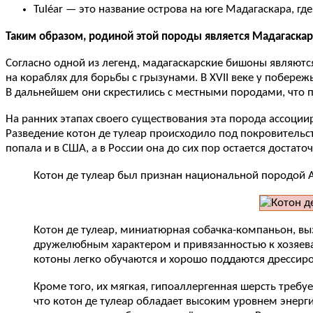
Tuléar — это название острова на юге Мадагаскара, г
Таким образом, родиной этой породы является Мадагаскар
Согласно одной из легенд, мадагаскарские бишоны являютс
на кораблях для борьбы с грызунами. В XVII веке у побере
В дальнейшем они скрестились с местными породами, что п
На ранних этапах своего существования эта порода ассоции
Разведение котон де тулеар происходило под покровительс
попала и в США, а в России она до сих пор остается достато
Котон де тулеар был признан национальной породой 
Котон де тулеар, миниатюрная собачка-компаньон, вы
дружелюбным характером и привязанностью к хозяева
котоны легко обучаются и хорошо поддаются дрессиро
Кроме того, их мягкая, гипоаллергенная шерсть треб
что котон де тулеар обладает высоким уровнем энерги