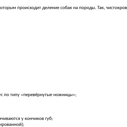
которым происходит деление собак на породы. Так, чистокро
с по типу «перевёрнутые ножницы»;
чиваются у кончиков губ;
тированной);