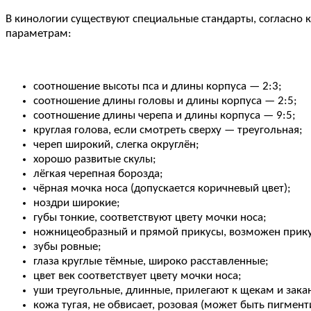
В кинологии существуют специальные стандарты, согласно 
параметрам:
соотношение высоты пса и длины корпуса — 2:3;
соотношение длины головы и длины корпуса — 2:5;
соотношение длины черепа и длины корпуса — 9:5;
круглая голова, если смотреть сверху — треугольная;
череп широкий, слегка округлён;
хорошо развитые скулы;
лёгкая черепная борозда;
чёрная мочка носа (допускается коричневый цвет);
ноздри широкие;
губы тонкие, соответствуют цвету мочки носа;
ножницеобразный и прямой прикусы, возможен прику
зубы ровные;
глаза круглые тёмные, широко расставленные;
цвет век соответствует цвету мочки носа;
уши треугольные, длинные, прилегают к щекам и закан
кожа тугая, не обвисает, розовая (может быть пигмен