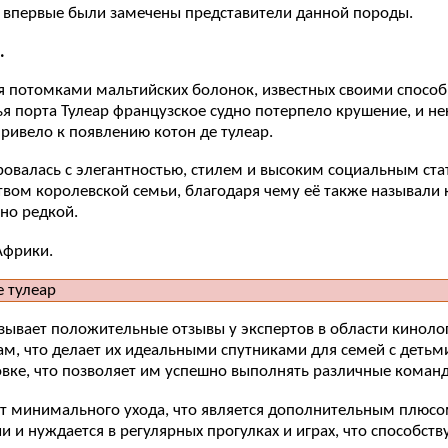
де впервые были замечены представители данной породы.
.
я потомками мальтийских болонок, известных своими способ
жья порта Тулеар французское судно потерпело крушение, и 
ривело к появлению котон де тулеар.
ровалась с элегантностью, стилем и высоким социальным ста
твом королевской семьи, благодаря чему её также называли
чно редкой.
Африки.
зывает положительные отзывы у экспертов в области кинолог
м, что делает их идеальными спутниками для семей с деть
вке, что позволяет им успешно выполнять различные команд
ует минимального ухода, что является дополнительным плюсо
и и нуждается в регулярных прогулках и играх, что способс