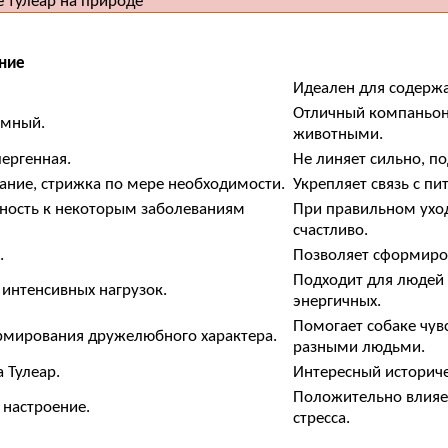
ние
Идеален для содержан
Отличный компаньон 
умный.
животными.
лергенная.
Не линяет сильно, по
ание, стрижка по мере необходимости.
Укрепляет связь с п
нность к некоторым заболеваниям
При правильном уход
счастливо.
.
Позволяет сформиров
Подходит для людей 
 интенсивных нагрузок.
энергичных.
Помогает собаке чув
рмирования дружелюбного характера.
разными людьми.
 Тулеар.
Интересный историче
Положительно влияет
 настроение.
стресса.