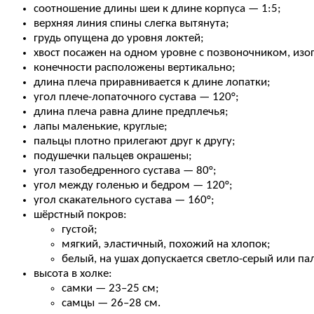
соотношение длины шеи к длине корпуса — 1:5;
верхняя линия спины слегка вытянута;
грудь опущена до уровня локтей;
хвост посажен на одном уровне с позвоночником, изог
конечности расположены вертикально;
длина плеча приравнивается к длине лопатки;
угол плече-лопаточного сустава — 120°;
длина плеча равна длине предплечья;
лапы маленькие, круглые;
пальцы плотно прилегают друг к другу;
подушечки пальцев окрашены;
угол тазобедренного сустава — 80°;
угол между голенью и бедром — 120°;
угол скакательного сустава — 160°;
шёрстный покров:
густой;
мягкий, эластичный, похожий на хлопок;
белый, на ушах допускается светло-серый или па
высота в холке:
самки — 23–25 см;
самцы — 26–28 см.