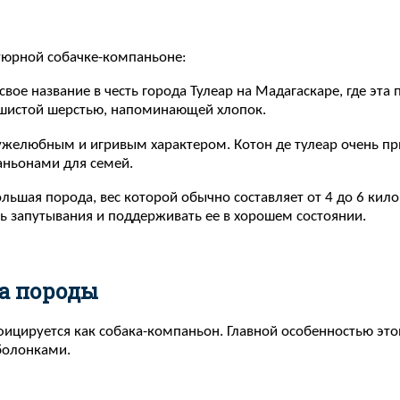
атюрной собачке-компаньоне:
 свое название в честь города Тулеар на Мадагаскаре, где эт
пушистой шерстью, напоминающей хлопок.
ужелюбным и игривым характером. Котон де тулеар очень при
аньонами для семей.
большая порода, вес которой обычно составляет от 4 до 6 к
ть запутывания и поддерживать ее в хорошем состоянии.
а породы
фицируется как собака-компаньон. Главной особенностью это
 болонками.