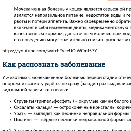
Мочекаменная болезнь у кошек является серьезной п
являются неправильное питание, недостаток воды и г
рвоты и потери аппетита. Важно своевременно обрати
включает в себя изменение диеты, медикаментозную т
качественным кормом, достаточным количеством воды
его поведению могут значительно снизить риск разви
https://youtube.com/watch?v=eUOlWCmf57Y
Как распознать заболевание
У животных с мочекаменной болезнью первой стадии отмеча
опорожниться коту удаётся не сразу (за один раз выдавли
вид камней зависит от состава:
Струвиты (трипельфосфаты) – округлые камни белого 
Оксалаты кальция — остроконечные кристаллы коричне
Ураты — выглядят как песчинки неправильной формы 
Цистины — твёрдые песчинки неправильной формы свет
На 2–3 стадии болезни животное начинают мучить боли в 