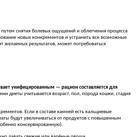
ся путем снятия болевых ощущений и облегчения процесса
зование новых конкрементов и устранить все возможные
ит желаемых результатов, может потребоваться
вает унифицированным — рацион составляется для
ии диеты учитывается возраст, пол, порода кошки, стадия
ементов. Если в составе камней есть кальциевые
Ураты будут увеличиваться от продуктов с повышенным
собенно консервированную).
жно давать свежие или варёные овощи.