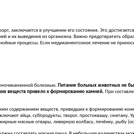
орт, заключается в улучшении его состояния. Это достигает
ей и их выведения из организма. Важно предотвратить обра
гнойные процессы. Если медикаментозное лечение не принос
с мочекаменной болезнью.
Питание больных животных не бы
аких веществ привело к формированию камней.
При составлен
ким содержанием веществ, приведших к формированию конкр
сключают яйца, субпродукты, творог, простоквашу, сметану. 
 жирные мясные отвары, ливерную колбасу, печёнку, рыбу (о
олжна составлять мясная пища. В небольших количествах мо