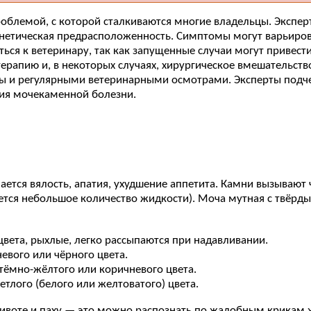
роблемой, с которой сталкиваются многие владельцы. Экспе
енетическая предрасположенность. Симптомы могут варьирова
ться к ветеринару, так как запущенные случаи могут привес
ерапию и, в некоторых случаях, хирургическое вмешательств
 и регулярными ветеринарными осмотрами. Эксперты подчер
тия мочекаменной болезни.
ется вялость, апатия, ухудшение аппетита. Камни вызывают
вается небольшое количество жидкости). Моча мутная с твё
цвета, рыхлые, легко рассыпаются при надавливании.
вого или чёрного цвета.
тёмно-жёлтого или коричневого цвета.
лого (белого или желтоватого) цвета.
животе и паху — это можно распознать по жалобным крикам