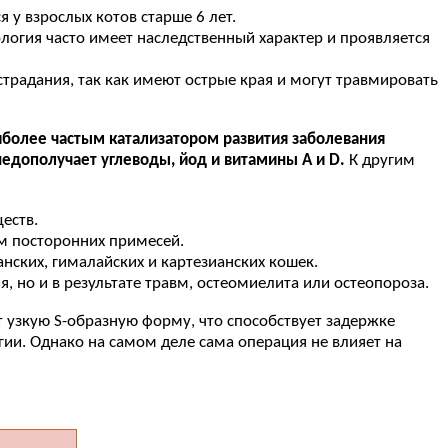
 у взрослых котов старше 6 лет.
логия часто имеет наследственный характер и проявляется
традания, так как имеют острые края и могут травмировать
более частым катализатором развития заболевания
недополучает углеводы, йод и витамины A и D.
К другим
еств.
м посторонних примесей.
нских, гималайских и картезианских кошек.
, но и в результате травм, остеомиелита или остеопороза.
ет узкую S-образную форму, что способствует задержке
гии. Однако на самом деле сама операция не влияет на