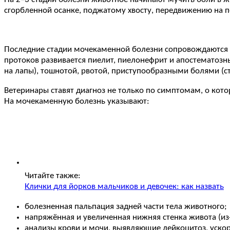
сгорбленной осанке, поджатому хвосту, передвижению на п
Последние стадии мочекаменной болезни сопровождаются 
протоков развивается пиелит, пиелонефрит и апостематозн
на лапы), тошнотой, рвотой, приступообразными болями (сти
Ветеринары ставят диагноз не только по симптомам, о кото
На мочекаменную болезнь указывают:
Читайте также:
Клички для йорков мальчиков и девочек: как назвать
болезненная пальпация задней части тела животного;
напряжённая и увеличенная нижняя стенка живота (из
анализы крови и мочи, выявляющие лейкоцитоз, уско