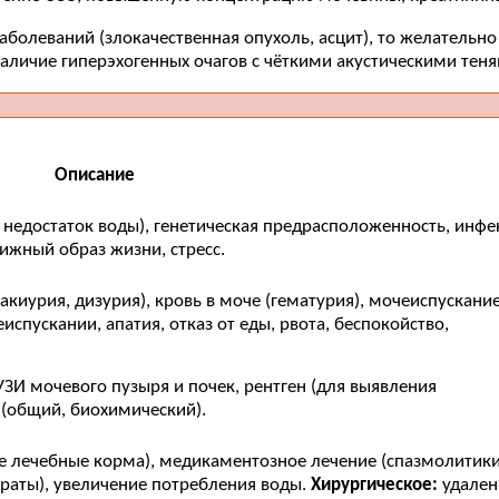
заболеваний (злокачественная опухоль, асцит), то желательн
аличие гиперэхогенных очагов с чёткими акустическими теня
Описание
 недостаток воды), генетическая предрасположенность, инф
жный образ жизни, стресс.
киурия, дизурия), кровь в моче (гематурия), мочеиспускание
пускании, апатия, отказ от еды, рвота, беспокойство,
УЗИ мочевого пузыря и почек, рентген (для выявления
 (общий, биохимический).
е лечебные корма), медикаментозное лечение (спазмолитики
раты), увеличение потребления воды.
Хирургическое:
удален