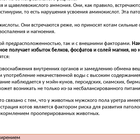
 и щавелевокислого аммония. Они, как правило, встречаются
тинурии, то есть нарушения усвоения аминокислот. Эта пато
ислоты. Они встречаются реже, но приносят котам сильные с
воспаления и нагноения.
ой предрасположенностью, так и с внешними факторами.
Наи
ое получает избыток белков, фосфатов и солей магния, но 
тся:
овоснабжения внутренних органов и замедлению обмена вещ
и употребление некачественной воды с высоким содержание
ние наблюдается у мэйн-кунов, персидских, сиамских, бирма
жет возникать не только из-за несбалансированного питания
Это связано с тем, что у животных мужского пола уретра име
астрация котов является фактором риска для развития патоло
и кормлением прооперированных животных.