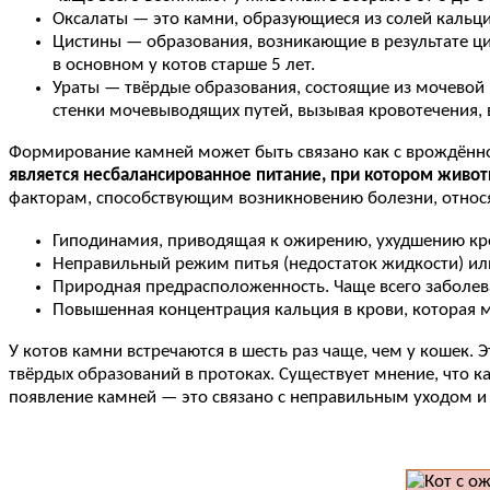
Оксалаты — это камни, образующиеся из солей кальция
Цистины — образования, возникающие в результате цис
в основном у котов старше 5 лет.
Ураты — твёрдые образования, состоящие из мочевой к
стенки мочевыводящих путей, вызывая кровотечения, 
Формирование камней может быть связано как с врождённ
является несбалансированное питание, при котором животн
факторам, способствующим возникновению болезни, относя
Гиподинамия, приводящая к ожирению, ухудшению кр
Неправильный режим питья (недостаток жидкости) ил
Природная предрасположенность. Чаще всего заболева
Повышенная концентрация кальция в крови, которая мо
У котов камни встречаются в шесть раз чаще, чем у кошек. 
твёрдых образований в протоках. Существует мнение, что к
появление камней — это связано с неправильным уходом 