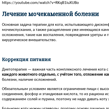
https://youtube.com/watch?v=RKqB1iuXUBo
Лечение мочекаменной болезни
Основная задача терапии для кота, испытывающего дискомф
мочеиспускания, а также расщепления уже имеющихся камн
осложнения, такие как воспаления, повреждения уретры и 
хирургическое вмешательство.
Коррекция питания
Диетотерапия — важная часть комплексного лечения кота 
каждого животного отдельно, с учётом того, отложение к
болезни, наличие осложнений.
Обязательным условием является ограничение пищи с высо
соединения, фосфор и этандиовая кислота, то из рациона и
содержанием солей и пурина, поэтому не надо давать коту
Больному коту нужны углеводы, поэтому основу рациона д