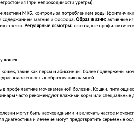
ретростомия (при непроходимости уретры).
илактики МКБ, контроль за потреблением воды (фонтанчики
им содержанием магния и фосфора.
Образ жизни:
активные иг
ия стресса.
Регулярные осмотры:
ежегодные профилактичес
у кошек:
 кошек, такие как персы и абиссинцы, более подвержены моч
редрасположенность к образованию камней.
ль в профилактике мочекаменной болезни. Кошки, питающие
теринары часто рекомендуют влажный корм или специальные
лезни могут быть неочевидными и включать частое мочеисп
яя диагностика и лечение могут предотвратить серьезные ос