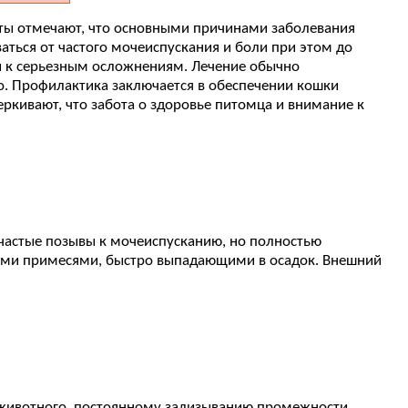
рты отмечают, что основными причинами заболевания
ться от частого мочеиспускания и боли при этом до
ти к серьезным осложнениям. Лечение обычно
о. Профилактика заключается в обеспечении кошки
кивают, что забота о здоровье питомца и внимание к
 частые позывы к мочеиспусканию, но полностью
рдыми примесями, быстро выпадающими в осадок. Внешний
 животного, постоянному зализыванию промежности,