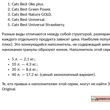
Cats Best Oko plus.
Cats Best Green Power.
Cats Best Nature GOLD.
Cats Best Universal.
Cats Best Universal Strawberry.
Разные виды отличаются между собой структурой, размерам
каждого отдельного продукта зависит цена. Наиболее попул
плюс). Это комкующийся наполнитель, не содержащий химич
намокании гранулы образуют комок. Наполнитель этой сер
5 л. — 2,1 кг.;
10 л. — 4,3 кг.;
20 л. — 8,6 кг.;
40 л. — 17,2 кг. (самый экономичный вариант).
Те, кто привык к наполнителям этой серии, могут не найти 
Original.