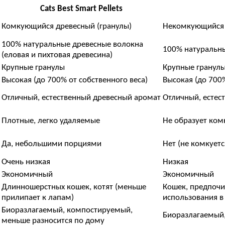
Cats Best Smart Pellets
Комкующийся древесный (гранулы)
Некомкующийся 
100% натуральные древесные волокна
100% натуральны
(еловая и пихтовая древесина)
Крупные гранулы
Крупные гранул
Высокая (до 700% от собственного веса)
Высокая (до 700%
Отличный, естественный древесный аромат
Отличный, естес
Плотные, легко удаляемые
Не образует ком
Да, небольшими порциями
Нет (не комкуетс
Очень низкая
Низкая
Экономичный
Экономичный
Длинношерстных кошек, котят (меньше
Кошек, предпоч
прилипает к лапам)
использования в
Биоразлагаемый, компостируемый,
Биоразлагаемый
меньше разносится по дому