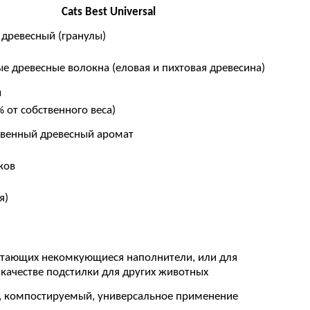
Cats Best Universal
древесный (гранулы)
е древесные волокна (еловая и пихтовая древесина)
ы
 от собственного веса)
твенный древесный аромат
ков
я)
итающих некомкующиеся наполнители, или для
 качестве подстилки для других животных
, компостируемый, универсальное применение