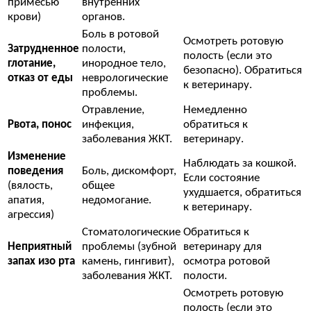
примесью
внутренних
крови)
органов.
Боль в ротовой
Осмотреть ротовую
Затрудненное
полости,
полость (если это
глотание,
инородное тело,
безопасно). Обратиться
отказ от еды
неврологические
к ветеринару.
проблемы.
Отравление,
Немедленно
Рвота, понос
инфекция,
обратиться к
заболевания ЖКТ.
ветеринару.
Изменение
Наблюдать за кошкой.
поведения
Боль, дискомфорт,
Если состояние
(вялость,
общее
ухудшается, обратиться
апатия,
недомогание.
к ветеринару.
агрессия)
Стоматологические
Обратиться к
Неприятный
проблемы (зубной
ветеринару для
запах изо рта
камень, гингивит),
осмотра ротовой
заболевания ЖКТ.
полости.
Осмотреть ротовую
полость (если это