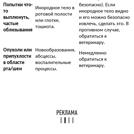
Попытки что-
безопасно). Если
Инородное тело в
то
инородное тело видно
ротовой полости
выплюнуть,
и его можно безопасно
или глотке,
частые
извлечь, сделать это. В
тошнота.
облизывания
противном случае,
обратиться к
ветеринару.
Опухоли или
Новообразования,
Немедленно
припухлости
абсцессы,
обратиться к
в области
воспалительные
ветеринару.
рта/шеи
процессы.