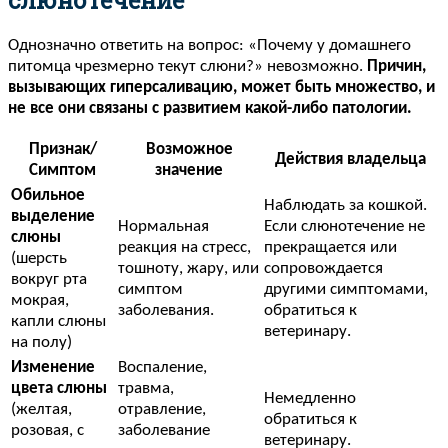
слюнотечение
Однозначно ответить на вопрос: «Почему у домашнего
питомца чрезмерно текут слюни?» невозможно.
Причин,
вызывающих гиперсаливацию, может быть множество, и
не все они связаны с развитием какой-либо патологии.
Признак/
Возможное
Действия владельца
Симптом
значение
Обильное
Наблюдать за кошкой.
выделение
Нормальная
Если слюнотечение не
слюны
реакция на стресс,
прекращается или
(шерсть
тошноту, жару, или
сопровождается
вокруг рта
симптом
другими симптомами,
мокрая,
заболевания.
обратиться к
капли слюны
ветеринару.
на полу)
Изменение
Воспаление,
цвета слюны
травма,
Немедленно
(желтая,
отравление,
обратиться к
розовая, с
заболевание
ветеринару.