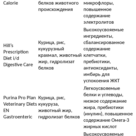
Calorie
белков животного
микрофлоры,
происхождения
повышенное
содержание
электролитов
Высокоусвояемые
ингредиенты,
Курица, рис,
сбалансированное
Hill’s
кукурузный
содержание
Prescription
крахмал, животный
клетчатки,
Diet i/d
жир, гидролизат
пребиотики,
Digestive Care
белков
антиоксиданты,
имбирь для
успокоения ЖКТ
Легкоусвояемые
белки и углеводы,
Purina Pro Plan
Курица, рис,
низкое содержание
Veterinary Diets
кукуруза,
жира, пребиотики
EN
животный жир,
(инулин), повышенное
Gastroenteric
гидролизат белков
содержание Омега-3
жирных кислот
Высокоусвояемые