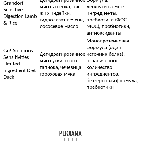
Дегидратированное
формула,
Grandorf
мясо ягненка, рис,
легкоусвояемые
Sensitive
жир индейки,
ингредиенты,
Digestion Lamb
гидролизат печени,
пребиотики (ФОС,
& Rice
лососевое масло
МОС), пробиотики,
антиоксиданты
Монопротеиновая
формула (один
Go! Solutions
Дегидратированное
источник белка),
Sensitivities
мясо утки, горох,
ограниченное
Limited
тапиока, чечевица,
количество
Ingredient Diet
гороховая мука
ингредиентов,
Duck
беззерновая формула,
пребиотики