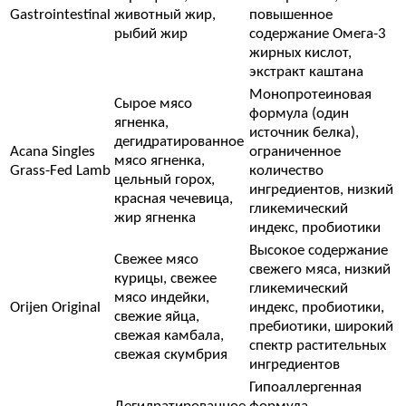
Gastrointestinal
животный жир,
повышенное
рыбий жир
содержание Омега-3
жирных кислот,
экстракт каштана
Монопротеиновая
Сырое мясо
формула (один
ягненка,
источник белка),
дегидратированное
Acana Singles
ограниченное
мясо ягненка,
Grass-Fed Lamb
количество
цельный горох,
ингредиентов, низкий
красная чечевица,
гликемический
жир ягненка
индекс, пробиотики
Высокое содержание
Свежее мясо
свежего мяса, низкий
курицы, свежее
гликемический
мясо индейки,
Orijen Original
индекс, пробиотики,
свежие яйца,
пребиотики, широкий
свежая камбала,
спектр растительных
свежая скумбрия
ингредиентов
Гипоаллергенная