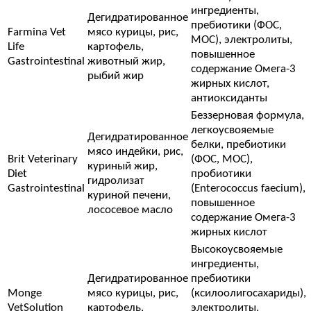
ингредиенты,
Дегидратированное
пребиотики (ФОС,
Farmina Vet
мясо курицы, рис,
МОС), электролиты,
Life
картофель,
повышенное
Gastrointestinal
животный жир,
содержание Омега-3
рыбий жир
жирных кислот,
антиоксиданты
Беззерновая формула,
легкоусвояемые
Дегидратированное
белки, пребиотики
мясо индейки, рис,
Brit Veterinary
(ФОС, МОС),
куриный жир,
Diet
пробиотики
гидролизат
Gastrointestinal
(Enterococcus faecium),
куриной печени,
повышенное
лососевое масло
содержание Омега-3
жирных кислот
Высокоусвояемые
ингредиенты,
Дегидратированное
пребиотики
Monge
мясо курицы, рис,
(ксилоолигосахариды),
VetSolution
картофель,
электролиты,