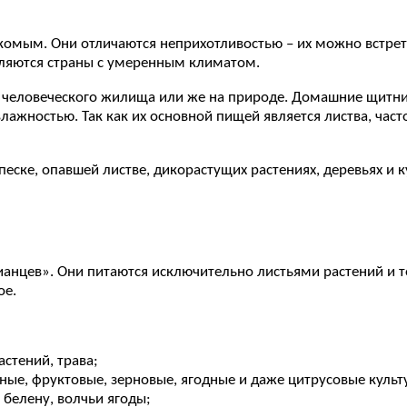
омым. Они отличаются неприхотливостью – их можно встрети
ляются страны с умеренным климатом.
т человеческого жилища или же на природе. Домашние щитник
влажностью. Так как их основной пищей является листва, ча
еске, опавшей листве, дикорастущих растениях, деревьях и 
анцев». Они питаются исключительно листьями растений и то
ое.
астений, трава;
ые, фруктовые, зерновые, ягодные и даже цитрусовые культ
 белену, волчьи ягоды;