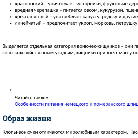
красноногий – уничтожает кустарники, фруктовые дере
вредная черепашка – питается овсом, кукурузой, пше
крестоцветный – употребляет капусту, редьку и други
линейчатый – предпочитает укроп, морковь, петрушку
Выделяется отдельная категория вонючек-хищников – они п
сельскохозяйственным угодьям, хищники приносят массу по
Читайте также:
Особенности питания немецкого и померанского шпи
Образ жизни
Клопы-вонючки отличаются миролюбивым характером. Насе