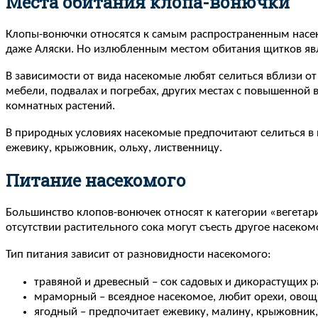
Места обитания клопа-вонючки
Клопы-вонючки относятся к самым распространенным насек
даже Аляски. Но излюбленным местом обитания щитков яв
В зависимости от вида насекомые любят селиться вблизи о
мебели, подвалах и погребах, других местах с повышенной 
комнатных растений.
В природных условиях насекомые предпочитают селиться в п
ежевику, крыжовник, ольху, лиственницу.
Питание насекомого
Большинство клопов-вонючек относят к категории «вегетари
отсутствии растительного сока могут съесть другое насеком
Тип питания зависит от разновидности насекомого:
травяной и древесный – сок садовых и дикорастущих р
мраморный – всеядное насекомое, любит орехи, овощн
ягодный – предпочитает ежевику, малину, крыжовник,