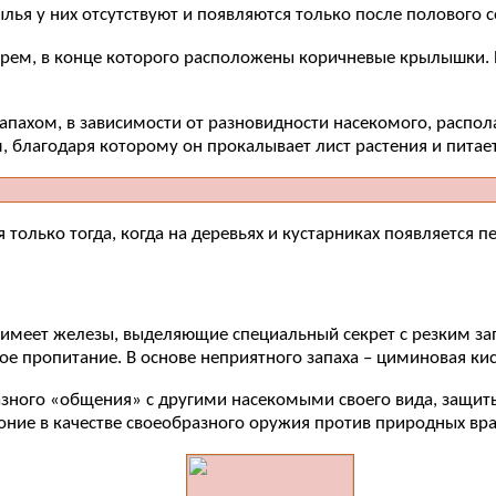
лья у них отсутствуют и появляются только после полового с
рем, в конце которого расположены коричневые крылышки. 
пахом, в зависимости от разновидности насекомого, распол
 благодаря которому он прокалывает лист растения и питает
только тогда, когда на деревьях и кустарниках появляется п
н имеет железы, выделяющие специальный секрет с резким з
е пропитание. В основе неприятного запаха – циминовая кис
зного «общения» с другими насекомыми своего вида, защиты
ние в качестве своеобразного оружия против природных вра