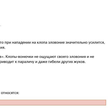
м
о при нападении на клопа зловоние значительно усилится,
ия.
в». Клопы-вонючки не ощущают своего зловония и не
иводит к параличу и даже гибели других жуков.
 относятся: