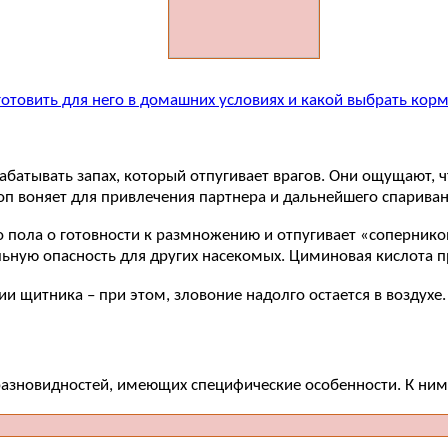
готовить для него в домашних условиях и какой выбрать кор
атывать запах, который отпугивает врагов. Они ощущают, чт
оп воняет для привлечения партнера и дальнейшего спариван
 пола о готовности к размножению и отпугивает «сопернико
ьную опасность для других насекомых. Циминовая кислота пр
 щитника – при этом, зловоние надолго остается в воздухе.
разновидностей, имеющих специфические особенности. К ним