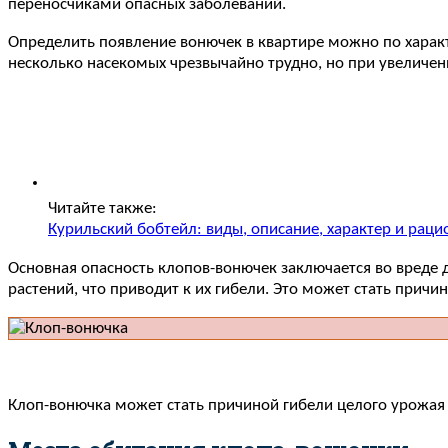
переносчиками опасных заболеваний.
Определить появление вонючек в квартире можно по харак
несколько насекомых чрезвычайно трудно, но при увеличени
Читайте также:
Курильский бобтейл: виды, описание, характер и раци
Основная опасность клопов-вонючек заключается во вреде д
растений, что приводит к их гибели. Это может стать причи
Клоп-вонючка может стать причиной гибели целого урожая