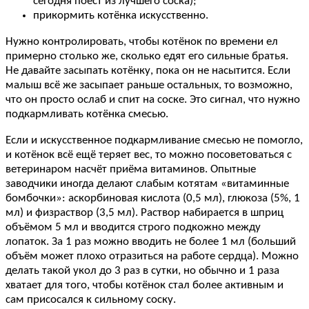
сегодня поест из лучшего соска);
прикормить котёнка искусственно.
Нужно контролировать, чтобы котёнок по времени ел
примерно столько же, сколько едят его сильные братья.
Не давайте засыпать котёнку, пока он не насытится. Если
малыш всё же засыпает раньше остальных, то возможно,
что он просто ослаб и спит на соске. Это сигнал, что нужно
подкармливать котёнка смесью.
Если и искусственное подкармливание смесью не помогло,
и котёнок всё ещё теряет вес, то можно посоветоваться с
ветеринаром насчёт приёма витаминов. Опытные
заводчики иногда делают слабым котятам «витаминные
бомбочки»: аскорбиновая кислота (0,5 мл), глюкоза (5%, 1
мл) и физраствор (3,5 мл). Раствор набирается в шприц
объёмом 5 мл и вводится строго подкожно между
лопаток. За 1 раз можно вводить не более 1 мл (больший
объём может плохо отразиться на работе сердца). Можно
делать такой укол до 3 раз в сутки, но обычно и 1 раза
хватает для того, чтобы котёнок стал более активным и
сам присосался к сильному соску.