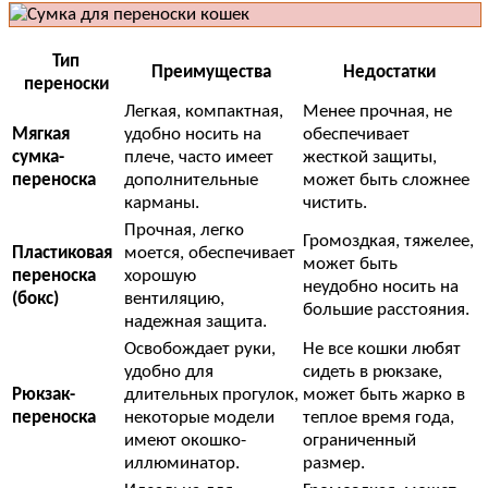
Тип
Преимущества
Недостатки
переноски
Легкая, компактная,
Менее прочная, не
Мягкая
удобно носить на
обеспечивает
сумка-
плече, часто имеет
жесткой защиты,
переноска
дополнительные
может быть сложнее
карманы.
чистить.
Прочная, легко
Громоздкая, тяжелее,
Пластиковая
моется, обеспечивает
может быть
переноска
хорошую
неудобно носить на
(бокс)
вентиляцию,
большие расстояния.
надежная защита.
Освобождает руки,
Не все кошки любят
удобно для
сидеть в рюкзаке,
Рюкзак-
длительных прогулок,
может быть жарко в
переноска
некоторые модели
теплое время года,
имеют окошко-
ограниченный
иллюминатор.
размер.