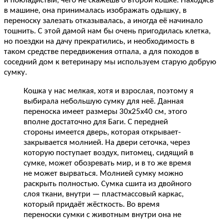
и покладистый, чего не скажешь о второй кошке. Находясь
в машине, она принималась изображать одышку, в
переноску залезать отказывалась, а иногда её начинало
тошнить. С этой дамой нам бы очень пригодилась клетка,
но поездки на дачу прекратились, и необходимость в
таком средстве передвижения отпала, а для походов в
соседний дом к ветеринару мы используем старую добрую
сумку.
Кошка у нас мелкая, хотя и взрослая, поэтому я
выбирала небольшую сумку для неё. Данная
переноска имеет размеры 30х25х40 см, этого
вполне достаточно для Баги. С передней
стороны имеется дверь, которая открывает-
закрывается молнией. На двери сеточка, через
которую поступает воздух, питомец, сидящий в
сумке, может обозревать мир, и в то же время
не может вырваться. Молнией сумку можно
раскрыть полностью. Сумка сшита из двойного
слоя ткани, внутри — пластмассовый каркас,
который придаёт жёсткость. Во время
переноски сумки с животным внутри она не