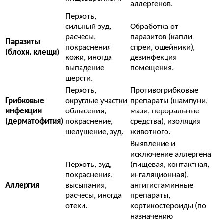
аллергенов.
Перхоть,
сильный зуд,
Обработка от
расчесы,
паразитов (капли,
Паразиты
покраснения
спреи, ошейники),
(блохи, клещи)
кожи, иногда
дезинфекция
выпадение
помещения.
шерсти.
Перхоть,
Противогрибковые
Грибковые
округлые участки
препараты (шампуни,
инфекции
облысения,
мази, пероральные
(дерматофития)
покраснение,
средства), изоляция
шелушение, зуд.
животного.
Выявление и
исключение аллергена
Перхоть, зуд,
(пищевая, контактная,
покраснения,
ингаляционная),
Аллергия
высыпания,
антигистаминные
расчесы, иногда
препараты,
отеки.
кортикостероиды (по
назначению