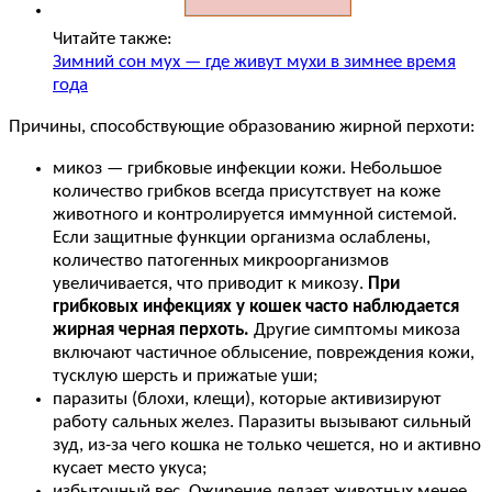
Читайте также:
Зимний сон мух — где живут мухи в зимнее время
года
Причины, способствующие образованию жирной перхоти:
микоз — грибковые инфекции кожи. Небольшое
количество грибков всегда присутствует на коже
животного и контролируется иммунной системой.
Если защитные функции организма ослаблены,
количество патогенных микроорганизмов
увеличивается, что приводит к микозу.
При
грибковых инфекциях у кошек часто наблюдается
жирная черная перхоть.
Другие симптомы микоза
включают частичное облысение, повреждения кожи,
тусклую шерсть и прижатые уши;
паразиты (блохи, клещи), которые активизируют
работу сальных желез. Паразиты вызывают сильный
зуд, из-за чего кошка не только чешется, но и активно
кусает место укуса;
избыточный вес. Ожирение делает животных менее