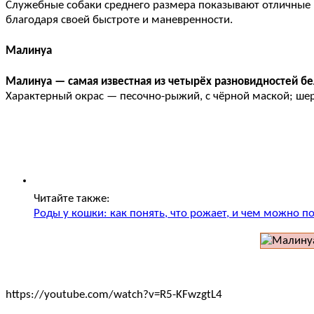
Служебные собаки среднего размера показывают отличные р
благодаря своей быстроте и маневренности.
Малинуа
Малинуа — самая известная из четырёх разновидностей бе
Характерный окрас — песочно-рыжий, с чёрной маской; шер
Читайте также:
Роды у кошки: как понять, что рожает, и чем можно п
https://youtube.com/watch?v=R5-KFwzgtL4