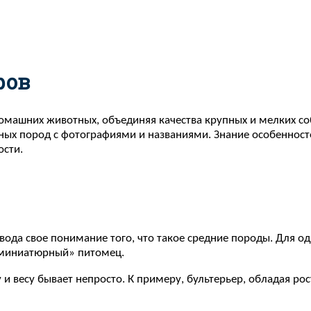
ров
машних животных, объединяя качества крупных и мелких соба
рных пород с фотографиями и названиями. Знание особенно
ости.
вода свое понимание того, что такое средние породы. Для о
 «миниатюрный» питомец.
и весу бывает непросто. К примеру, бультерьер, обладая ро