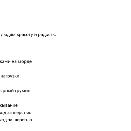
людям красоту и радость.
дками на морде
 нагрузки
лярный груминг
есывание
ход за шерстью
ход за шерстью