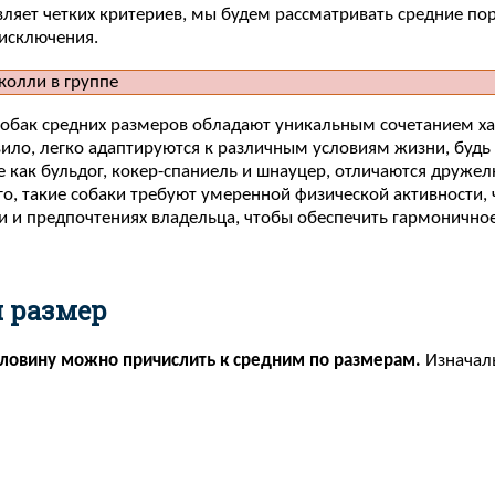
яет четких критериев, мы будем рассматривать средние пород
 исключения.
 собак средних размеров обладают уникальным сочетанием х
ило, легко адаптируются к различным условиям жизни, будь 
е как бульдог, кокер-спаниель и шнауцер, отличаются друж
о, такие собаки требуют умеренной физической активности, 
и и предпочтениях владельца, чтобы обеспечить гармонично
й размер
оловину можно причислить к средним по размерам.
Изначал