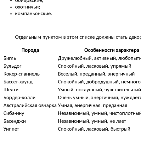
бойцовские;
охотничьи;
компаньонские.
Отдельным пунктом в этом списке должны стать декор
Порода
Особенности характера
Бигль
Дружелюбный, активный, любопыт
Бульдог
Спокойный, ласковый, упрямый
Кокер-спаниель
Веселый, преданный, энергичный
Бассет-хаунд
Спокойный, добродушный, немного
Шелти
Умный, послушный, чувствительный
Бордер-колли
Очень умный, энергичный, нуждаетс
Австралийская овчарка
Умная, энергичная, преданная
Сиба-ину
Независимый, умный, чистоплотны
Басенджи
Независимый, умный, не лает
Уиппет
Спокойный, ласковый, быстрый