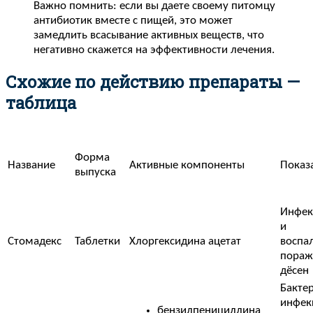
Важно помнить: если вы даете своему питомцу
антибиотик вместе с пищей, это может
замедлить всасывание активных веществ, что
негативно скажется на эффективности лечения.
Схожие по действию препараты —
таблица
Форма
Название
Активные компоненты
Показ
выпуска
Инфек
и
Стомадекс
Таблетки
Хлоргексидина ацетат
воспа
пораж
дёсен
Бакте
инфек
бензилпенициллина