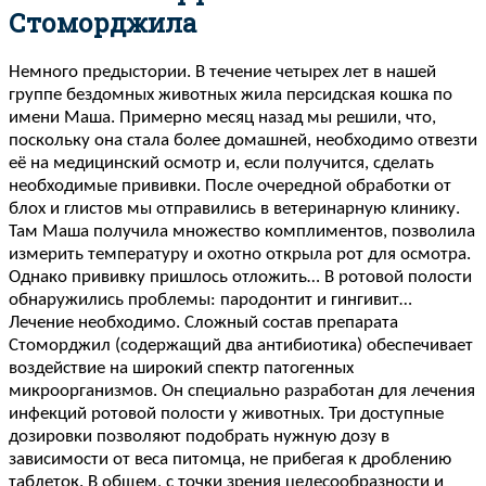
Стоморджила
Немного предыстории. В течение четырех лет в нашей
группе бездомных животных жила персидская кошка по
имени Маша. Примерно месяц назад мы решили, что,
поскольку она стала более домашней, необходимо отвезти
её на медицинский осмотр и, если получится, сделать
необходимые прививки. После очередной обработки от
блох и глистов мы отправились в ветеринарную клинику.
Там Маша получила множество комплиментов, позволила
измерить температуру и охотно открыла рот для осмотра.
Однако прививку пришлось отложить… В ротовой полости
обнаружились проблемы: пародонтит и гингивит…
Лечение необходимо. Сложный состав препарата
Стоморджил (содержащий два антибиотика) обеспечивает
воздействие на широкий спектр патогенных
микроорганизмов. Он специально разработан для лечения
инфекций ротовой полости у животных. Три доступные
дозировки позволяют подобрать нужную дозу в
зависимости от веса питомца, не прибегая к дроблению
таблеток. В общем, с точки зрения целесообразности и