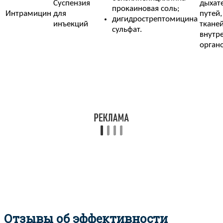
Суспензия
дыхат
прокаиновая соль;
Интрамицин
для
путей,
дигидрострептомицина
инъекций
тканей
сульфат.
внутр
органо
Отзывы об эффективности