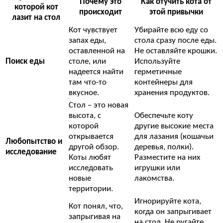
Почему это
Как отучить кота от
которой кот
происходит
этой привычки
лазит на стол
Кот чувствует
Убирайте всю еду со
запах еды,
стола сразу после еды.
оставленной на
Не оставляйте крошки.
Поиск еды
столе, или
Используйте
надеется найти
герметичные
там что-то
контейнеры для
вкусное.
хранения продуктов.
Стол – это новая
высота, с
Обеспечьте коту
которой
другие высокие места
открывается
для лазания (кошачьи
Любопытство и
другой обзор.
деревья, полки).
исследование
Коты любят
Разместите на них
исследовать
игрушки или
новые
лакомства.
территории.
Игнорируйте кота,
Кот понял, что,
когда он запрыгивает
запрыгивая на
на стол. Не ругайте