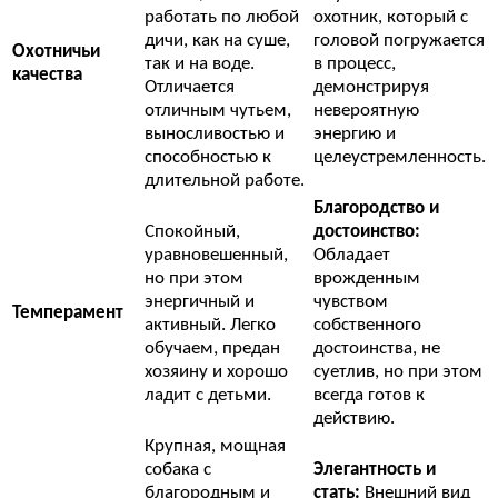
работать по любой
охотник, который с
дичи, как на суше,
головой погружается
Охотничьи
так и на воде.
в процесс,
качества
Отличается
демонстрируя
отличным чутьем,
невероятную
выносливостью и
энергию и
способностью к
целеустремленность.
длительной работе.
Благородство и
Спокойный,
достоинство:
уравновешенный,
Обладает
но при этом
врожденным
энергичный и
чувством
Темперамент
активный. Легко
собственного
обучаем, предан
достоинства, не
хозяину и хорошо
суетлив, но при этом
ладит с детьми.
всегда готов к
действию.
Крупная, мощная
собака с
Элегантность и
благородным и
стать:
Внешний вид