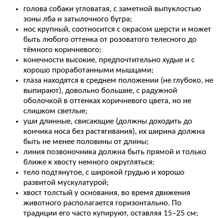
голова собаки угловатая, с заметной выпуклостью
зоны лба и затылочного бугра;
нос крупный, соотносится с окрасом шерсти и может
быть любого оттенка от розоватого телесного до
тёмного коричневого;
конечности высокие, предпочтительно худые и с
хорошо проработанными мышцами;
глаза находятся в среднем положении (не глубоко, не
выпирают), довольно большие, с радужной
оболочкой в оттенках коричневого цвета, но не
слишком светлые;
уши длинные, свисающие (должны доходить до
кончика носа без растягивания), их ширина должна
быть не менее половины от длины;
линия позвоночника должна быть прямой и только
ближе к хвосту немного округляться;
тело подтянутое, с широкой грудью и хорошо
развитой мускулатурой;
хвост толстый у основания, во время движения
животного располагается горизонтально. По
традиции его часто купируют, оставляя 15–25 см;