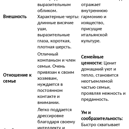
выразительным
отражает
обликом.
внутреннюю
Внешность
Характерные черты:
гармонию и
длинные висячие
изящество,
уши,
присущие
выразительные
итальянской
глаза, короткая,
культуре.
плотная шерсть.
Отличный
Семейные
компаньон и член
ценности:
Ценит
семьи. Очень
домашний уют и
привязан к своим
Отношение к
тепло, становится
хозяевам,
семье
неотъемлемой
нуждается в
частью семьи,
постоянном
проявляя нежность и
контакте и
преданность.
внимании.
Легко поддается
Ум и
дрессировке
сообразительность:
благодаря своему
Быстро схватывает
интеллекту и