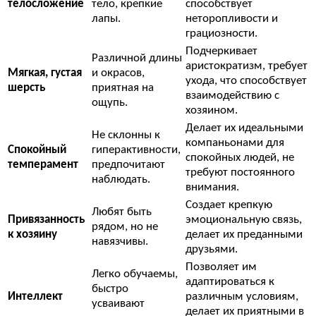
телосложение
тело, крепкие
способствует
лапы.
неторопливости и
грациозности.
Подчеркивает
Различной длины
аристократизм, требует
Мягкая, густая
и окрасов,
ухода, что способствует
шерсть
приятная на
взаимодействию с
ощупь.
хозяином.
Делает их идеальными
Не склонны к
компаньонами для
Спокойный
гиперактивности,
спокойных людей, не
темперамент
предпочитают
требуют постоянного
наблюдать.
внимания.
Создает крепкую
Любят быть
Привязанность
эмоциональную связь,
рядом, но не
к хозяину
делает их преданными
навязчивы.
друзьями.
Позволяет им
Легко обучаемы,
адаптироваться к
быстро
Интеллект
различным условиям,
усваивают
делает их приятными в