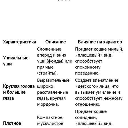
Характеристика
Описание
Влияние на характер
Сложенные
Придает кошке милый,
вперед и вниз
«плюшевый» вид,
Уникальные
уши (фолды) или
способствует
уши
прямые
спокойному
(страйты).
поведению.
Выразительные,
Создает впечатление
Круглая голова
широко
«детского» лица, что
и большие
расставленные
вызывает умиление и
глаза
глаза, круглая
способствует нежному
мордочка.
отношению.
Придает кошке
Компактное,
солидный,
Плотное
мускулистое
«плюшевый» вид,