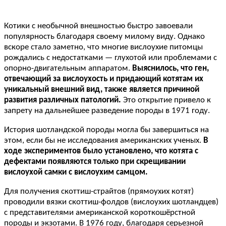
Котики с необычной внешностью быстро завоевали
популярность благодаря своему милому виду. Однако
вскоре стало заметно, что многие вислоухие питомцы
рождались с недостатками — глухотой или проблемами с
опорно-двигательным аппаратом.
Выяснилось, что ген,
отвечающий за вислоухость и придающий котятам их
уникальный внешний вид, также является причиной
развития различных патологий.
Это открытие привело к
запрету на дальнейшее разведение породы в 1971 году.
История шотландской породы могла бы завершиться на
этом, если бы не исследования американских ученых.
В
ходе экспериментов было установлено, что котята с
дефектами появляются только при скрещивании
вислоухой самки с вислоухим самцом.
Для получения скоттиш-страйтов (прямоухих котят)
проводили вязки скоттиш-фолдов (вислоухих шотландцев)
с представителями американской короткошёрстной
породы и экзотами. В 1976 году, благодаря серьезной