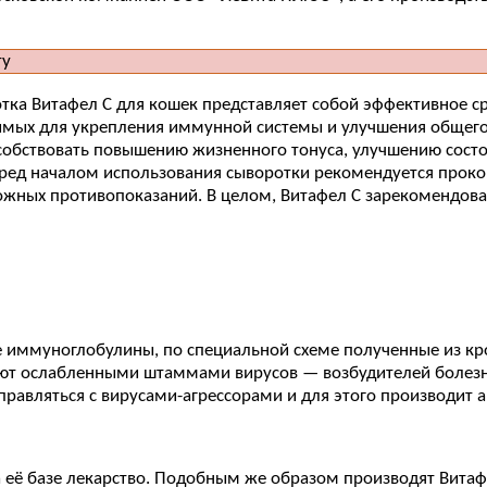
отка Витафел С для кошек представляет собой эффективное 
мых для укрепления иммунной системы и улучшения общего 
обствовать повышению жизненного тонуса, улучшению состо
еред началом использования сыворотки рекомендуется проко
жных противопоказаний. В целом, Витафел С зарекомендова
 иммуноглобулины, по специальной схеме полученные из кро
т ослабленными штаммами вирусов — возбудителей болезне
авляться с вирусами-агрессорами и для этого производит а
на её базе лекарство. Подобным же образом производят Витаф