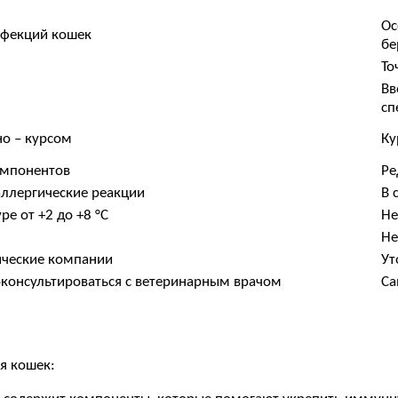
Ос
нфекций кошек
бе
То
Вв
сп
о – курсом
Ку
омпонентов
Ре
аллергические реакции
В 
е от +2 до +8 °C
Не
Не
ические компании
Ут
консультироваться с ветеринарным врачом
Са
я кошек: