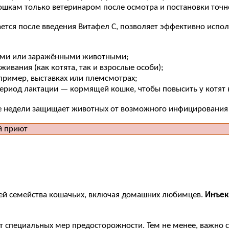
ошкам только ветеринаром после осмотра и постановки точно
тся после введения Витафел С, позволяет эффективно испол
ными или заражёнными животными;
ивания (как котята, так и взрослые особи);
пример, выставках или племсмотрах;
период лактации — кормящей кошке, чтобы повысить у котят
е недели защищает животных от возможного инфицирования 
елей семейства кошачьих, включая домашних любимцев.
Инъек
ет специальных мер предосторожности. Тем не менее, важно