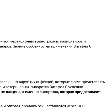
ению, инфекционный ринотрахеит, калицивироз и
инаров. Знание особенностей применения Витафел С
различных вирусных инфекций, которые могут представлять
е, и ветеринарная сыворотка Витафел С успешно
 не вакцина, а именно сыворотка, которая предоставляет
о и оптовая продажа осуществляются через ООО