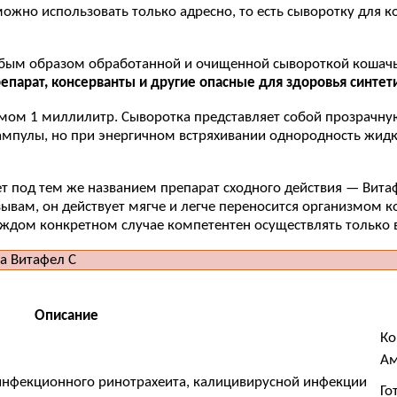
можно использовать только адресно, то есть сыворотку для 
 особым образом обработанной и очищенной сывороткой коша
репарат, консерванты и другие опасные для здоровья синтет
мом 1 миллилитр. Сыворотка представляет собой прозрачную
ампулы, но при энергичном встряхивании однородность жидк
т под тем же названием препарат сходного действия — Вита
тзывам, он действует мягче и легче переносится организмом 
ждом конкретном случае компетентен осуществлять только 
Описание
Ко
Ам
инфекционного ринотрахеита, калицивирусной инфекции
Го