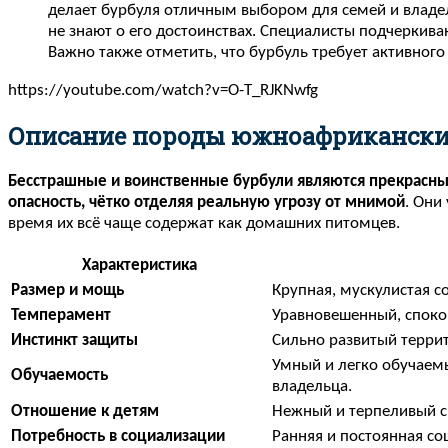
делает бурбуля отличным выбором для семей и владел
не знают о его достоинствах. Специалисты подчеркиваю
Важно также отметить, что бурбуль требует активного
https://youtube.com/watch?v=O-T_RJKNwfg
Описание породы южноафрикански
Бесстрашные и воинственные бурбули являются прекрасны
опасность, чётко отделяя реальную угрозу от мнимой
. Они
время их всё чаще содержат как домашних питомцев.
Характеристика
Размер и мощь
Крупная, мускулистая соб
Темперамент
Уравновешенный, споко
Инстинкт защиты
Сильно развитый терри
Умный и легко обучаемы
Обучаемость
владельца.
Отношение к детям
Нежный и терпеливый с
Потребность в социализации
Ранняя и постоянная с