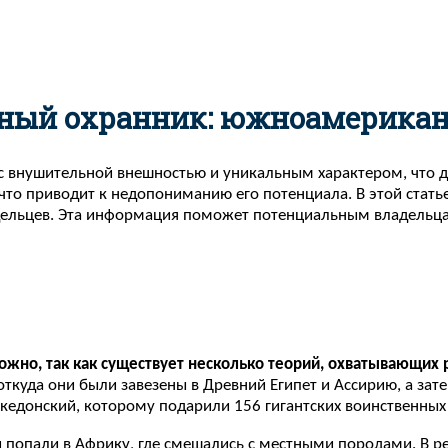
нный охранник: южноамерикан
 внушительной внешностью и уникальным характером, что д
 что приводит к недопониманию его потенциала. В этой стат
дельцев. Эта информация поможет потенциальным владельцам
жно, так как существует несколько теорий, охватывающих р
 откуда они были завезены в Древний Египет и Ассирию, а за
кедонский, которому подарили 156 гигантских воинственных 
и попали в Африку, где смешались с местными породами. В р