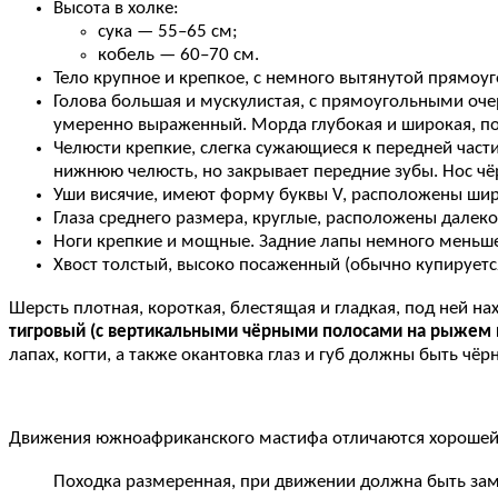
Высота в холке:
сука — 55–65 см;
кобель — 60–70 см.
Тело крупное и крепкое, с немного вытянутой прямоуг
Голова большая и мускулистая, с прямоугольными оче
умеренно выраженный. Морда глубокая и широкая, по
Челюсти крепкие, слегка сужающиеся к передней части
нижнюю челюсть, но закрывает передние зубы. Нос чё
Уши висячие, имеют форму буквы V, расположены шир
Глаза среднего размера, круглые, расположены далеко
Ноги крепкие и мощные. Задние лапы немного меньше
Хвост толстый, высоко посаженный (обычно купируется
Шерсть плотная, короткая, блестящая и гладкая, под ней н
тигровый (с вертикальными чёрными полосами на рыжем 
лапах, когти, а также окантовка глаз и губ должны быть чёрн
Движения южноафриканского мастифа отличаются хорошей
Походка размеренная, при движении должна быть зам