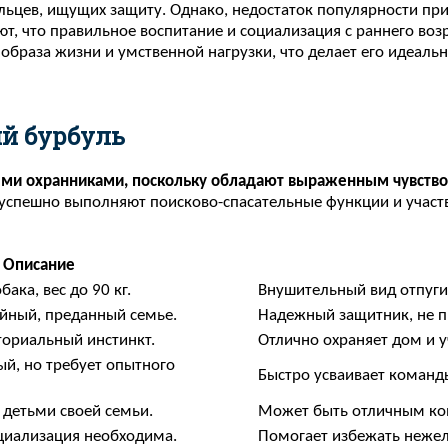
ьцев, ищущих защиту. Однако, недостаток популярности при
т, что правильное воспитание и социализация с раннего возр
 образа жизни и умственной нагрузки, что делает его идеал
й бурбуль
ми охранниками, поскольку обладают выраженным чувством
 успешно выполняют поисково-спасательные функции и участву
Описание
ака, вес до 90 кг.
Внушительный вид отпуг
йный, преданный семье.
Надежный защитник, не п
ториальный инстинкт.
Отлично охраняет дом и у
й, но требует опытного
Быстро усваивает команды
 детьми своей семьи.
Может быть отличным ко
оциализация необходима.
Помогает избежать нежел