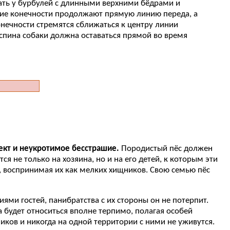
дать у бурбулей с длинными верхними бёдрами и
ие конечности продолжают прямую линию переда, а
онечности стремятся сближаться к центру линии
 спина собаки должна оставаться прямой во время
ект и неукротимое бесстрашие.
Породистый пёс должен
не только на хозяина, но и на его детей, к которым эти
, воспринимая их как мелких хищников. Свою семью пёс
ми гостей, панибратства с их стороны он не потерпит.
будет относиться вполне терпимо, полагая особей
ков и никогда на одной территории с ними не уживутся.