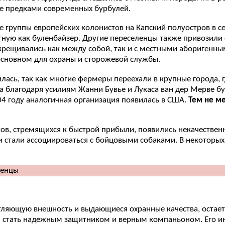
е предками современных бурбулей.
группы европейских колонистов на Капский полуостров в сер
тную как буленбайзер. Другие переселенцы также привозили 
скрещивались как между собой, так и с местными аборигенн
основном для охраны и сторожевой службы.
илась, так как многие фермеры переехали в крупные города, 
ека благодаря усилиям Жанни Бувье и Лукаса ван дер Мерве 
4 году аналогичная организация появилась в США.
Тем не м
ков, стремящихся к быстрой прибыли, появились некачестве
стали ассоциироваться с бойцовыми собаками. В некоторых с
ляющую внешность и выдающиеся охранные качества, остаетс
н стать надежным защитником и верным компаньоном. Его ин