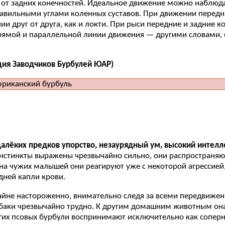
ит от задних конечностей. Идеальное движение можно наблю
авильными углами коленных суставов. При движении передн
и друг от друга, как и локти. При рыси передние и задние к
 прямой и параллельной линии движения — другими словами,
ция Заводчиков Бурбулей ЮАР)
лёких предков упорство, незаурядный ум, высокий интелл
инкты выражены чрезвычайно сильно, они распространяются 
на чужих малышей они реагируют уже с некоторой агрессией
дней капли крови.
не настороженно, внимательно следя за всеми передвижения
баки чрезвычайно трудно. К другим домашним животным она 
их псовых бурбули воспринимают исключительно как соперни