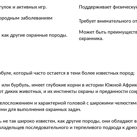
улок и активных игр.
Поддерживает физическую
породным заболеваниям
Требует внимательного о
Может быть преимущество
, как другие охранные породы.
охранника.
уле, который часто остается в тени более известных пород:
или бурбуль, имеет глубокие корни в истории Южной Африки,
т диких животных, и их инстинкты охраны и преданности сох
елосложением и характерной головой с широкими челюстями.
ми для выполнения охранных задач.
ль не так широко известен, как другие породы, они обладают
владельцев последовательного и терпеливого подхода к дресс