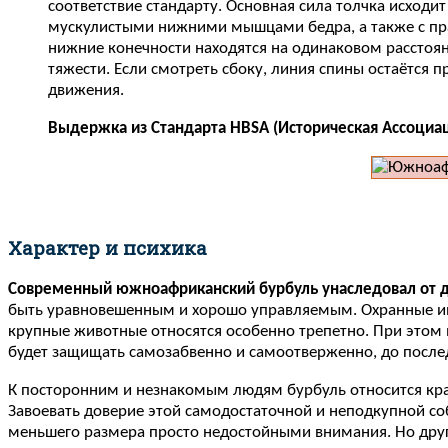
соответствие стандарту. Основная сила толчка исход
мускулистыми нижними мышцами бедра, а также с пр
нижние конечности находятся на одинаковом расстояни
тяжести. Если смотреть сбоку, линия спины остаётся
движения.
Выдержка из Стандарта HBSA (Историческая Ассоциа
Характер и психика
Современный южноафриканский бурбуль унаследовал от да
быть уравновешенным и хорошо управляемым. Охранные инст
крупные животные относятся особенно трепетно. При этом 
будет защищать самозабвенно и самоотверженно, до после
К посторонним и незнакомым людям бурбуль относится край
Завоевать доверие этой самодостаточной и неподкупной со
меньшего размера просто недостойными внимания. Но друг