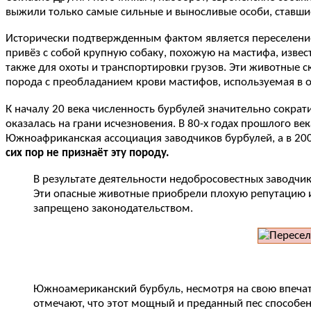
выжили только самые сильные и выносливые особи, ставши
Исторически подтвержденным фактом является переселение 
привёз с собой крупную собаку, похожую на мастифа, извес
также для охоты и транспортировки грузов. Эти животные 
порода с преобладанием крови мастифов, используемая в 
К началу 20 века численность бурбулей значительно сократ
оказалась на грани исчезновения. В 80-х годах прошлого в
Южноафриканская ассоциация заводчиков бурбулей, а в 200
сих пор не признаёт эту породу.
В результате деятельности недобросовестных заводчи
Эти опасные животные приобрели плохую репутацию и 
запрещено законодательством.
Южноамериканский бурбуль, несмотря на свою впечат
отмечают, что этот мощный и преданный пес способе