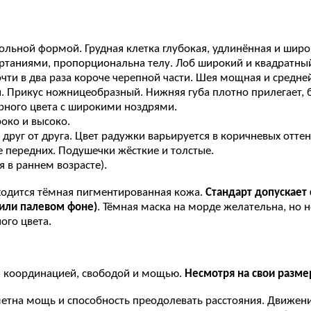
ольной формой. Грудная клетка глубокая, удлинённая и широ
ртаниями, пропорциональна телу. Лоб широкий и квадратный,
чти в два раза короче черепной части. Шея мощная и средн
. Прикус ножницеобразный. Нижняя губа плотно прилегает, б
рного цвета с широкими ноздрями.
око и высоко.
 друг от друга. Цвет радужки варьируется в коричневых отте
 передних. Подушечки жёсткие и толстые.
 в раннем возрасте).
аходится тёмная пигментированная кожа.
Стандарт допускает
или палевом фоне)
. Тёмная маска на морде желательна, но н
ого цвета.
 координацией, свободой и мощью.
Несмотря на свои разме
етна мощь и способность преодолевать расстояния. Движени