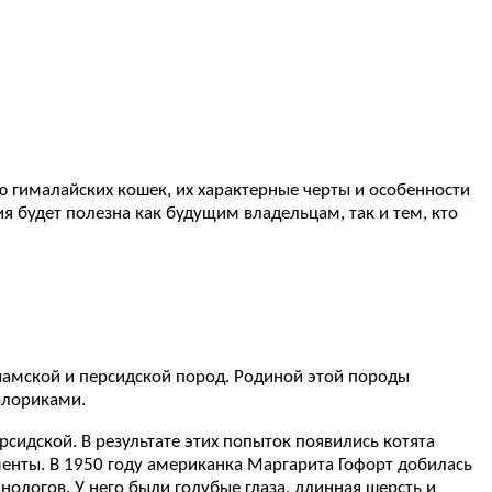
 гималайских кошек, их характерные черты и особенности
я будет полезна как будущим владельцам, так и тем, кто
сиамской и персидской пород. Родиной этой породы
олориками.
сидской. В результате этих попыток появились котята
менты. В 1950 году американка Маргарита Гофорт добилась
нологов. У него были голубые глаза, длинная шерсть и