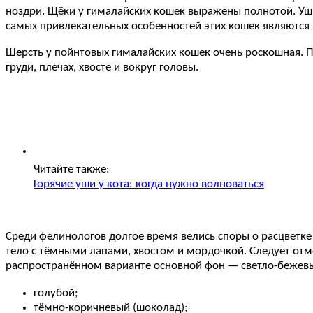
ноздри. Щёки у гималайских кошек выражены полнотой. Уши
самых привлекательных особенностей этих кошек являются 
Шерсть у пойнтовых гималайских кошек очень роскошная. П
груди, плечах, хвосте и вокруг головы.
Читайте также:
Горячие уши у кота: когда нужно волноваться
Среди фелинологов долгое время велись споры о расцветке
тело с тёмными лапами, хвостом и мордочкой. Следует отме
распространённом варианте основной фон — светло-бежевый
голубой;
тёмно-коричневый (шоколад);