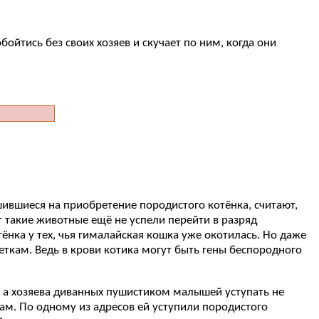
ойтись без своих хозяев и скучает по ним, когда они
ившиеся на приобретение породистого котёнка, считают,
 такие животные ещё не успели перейти в разряд
тёнка у тех, чья гималайская кошка уже окотилась. Но даже
еткам. Ведь в крови котика могут быть гены беспородного
 а хозяева диванных пушистиком малышей уступать не
сам. По одному из адресов ей уступили породистого