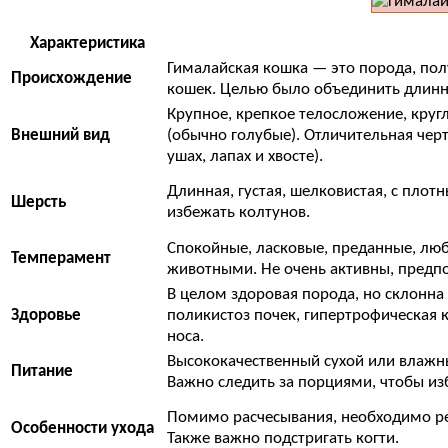
Характеристика
Гималайская кошка — это порода, по
Происхождение
кошек. Целью было объединить длинн
Крупное, крепкое телосложение, кругл
Внешний вид
(обычно голубые). Отличительная чер
ушах, лапах и хвосте).
Длинная, густая, шелковистая, с пло
Шерсть
избежать колтунов.
Спокойные, ласковые, преданные, люб
Темперамент
животными. Не очень активны, предпо
В целом здоровая порода, но склонна
Здоровье
поликистоз почек, гипертрофическая 
носа.
Высококачественный сухой или влажн
Питание
Важно следить за порциями, чтобы и
Помимо расчесывания, необходимо регу
Особенности ухода
Также важно подстригать когти.