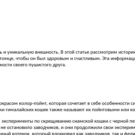
 и уникальную внешность. В этой статье рассмотрим историю
питомце, чтобы он был здоровым и счастливым. Эта информаци
ости своего пушистого друга.
красом колор-пойнт, которая сочетает в себе особенности 
ики гималайских кошек также называют их пойнтовыми или к
и эксперименты по скрещиванию сиамской кошки с черной пер
о не остановило заводчиков, и они продолжили свои экспери
нный котенок, который вдохновил как заводчиков, так и фели