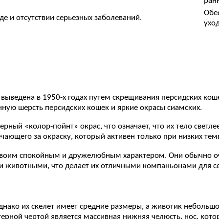
ранн
Обе
де и отсутствии серьезных заболеваний.
уход
 выведена в 1950-х годах путем скрещивания персидских кош
нную шерсть персидских кошек и яркие окрасы сиамских.
рный «колор-пойнт» окрас, что означает, что их тело светлее
ечающего за окраску, который активен только при низких тем
 своим спокойным и дружелюбным характером. Они обычно оч
ми животными, что делает их отличными компаньонами для с
ко их скелет имеет средние размеры, а животик небольшой. 
терной чертой является массивная нижняя челюсть, нос, кот