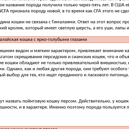
ое название порода получила только через пять лет. В США 
CFA признала породу новой, в то время как CFA этого не сде
ина кошки не связана с Гималаями. Ответ на этот вопрос про
ий кролик, который имеет светлую шерсть, а его уши, лапы и
ешним видом и мягким характером, привлекает внимание как
ьтатом скрещивания персидских и сиамских кошек, что и объ
кие кошки обладают не только привлекательной внешностью,
. Однако, как и любая другая порода, они требуют особого 
ый выбор для тех, кто ищет преданного и ласкового питомца.
ут назвать пойнтовую кошку персом. Действительно, у кошек
нешности, и в характере. Именно поэтому порода пользуется 