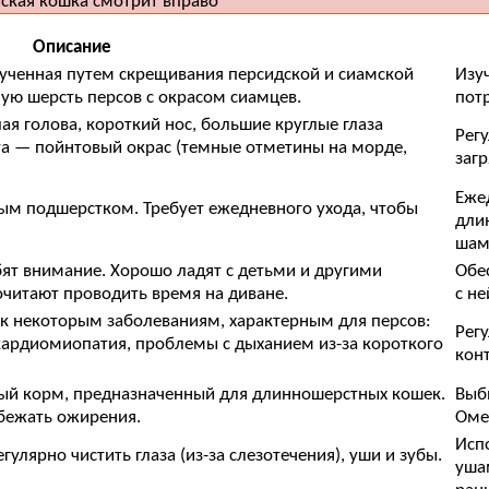
Описание
лученная путем скрещивания персидской и сиамской
Изу
ую шерсть персов с окрасом сиамцев.
пот
ая голова, короткий нос, большие круглые глаза
Рег
та — пойнтовый окрас (темные отметины на морде,
заг
Еже
тным подшерстком. Требует ежедневного ухода, чтобы
дли
шам
ят внимание. Хорошо ладят с детьми и другими
Обе
читают проводить время на диване.
с не
 к некоторым заболеваниям, характерным для персов:
Рег
кардиомиопатия, проблемы с дыханием из-за короткого
конт
ый корм, предназначенный для длинношерстных кошек.
Выб
збежать ожирения.
Оме
Исп
лярно чистить глаза (из-за слезотечения), уши и зубы.
уша