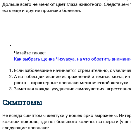
Дольше всего не меняют цвет глаза животного. Следствием 
есть еще и другие признаки болезни.
Читайте также:
Как выбрать щенка Чихуахуа, на что обратить внимани
Если заболевание начинается стремительно, с увеличе
А вот обесцвечивание испражнений и темная моча, ин
рвота – характерные признаки механической желтухи.
Заметная жажда, ухудшение самочувствия, агрессивно
Симптомы
Не всегда симптомы желтухи у кошек ярко выражены. Иктери
кожном покрове, где нет большого количества шерсти (ушн
следующие признаки: