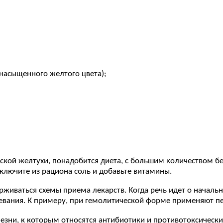
насыщенного желтого цвета);
ской желтухи, понадобится диета, с большим количеством б
лючите из рациона соль и добавьте витамины.
живаться схемы приема лекарств. Когда речь идет о начально
вания. К примеру, при гемолитической форме применяют пер
зни, к которым относятся антибиотики и противотоксические