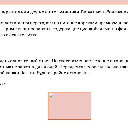
 пирантел или другие антгельминтики. Вирусные заболевани
то достигается переходом на питание кормами премиум-клас
а. Применяют препараты, содержащие цианкобаламин и фоли
го вмешательства.
дать однозначный ответ. Но своевременное лечение и хороши
вотных не заразна для людей. Передается человеку только та
ой кошки. Так что будьте крайне осторожны.
ка: