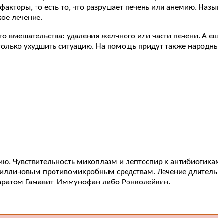
кторы, то есть то, что разрушает печень или анемию. Назыв
ое лечение.
го вмешательства: удаления желчного или части печени. А е
только ухудшить ситуацию. На помощь придут также народные
ию. Чувствительность микоплазм и лептоспир к антибиотика
ициллиновым противомикробным средствам. Лечение длитель
аратом Гамавит, Иммунофан либо Ронколейкин.