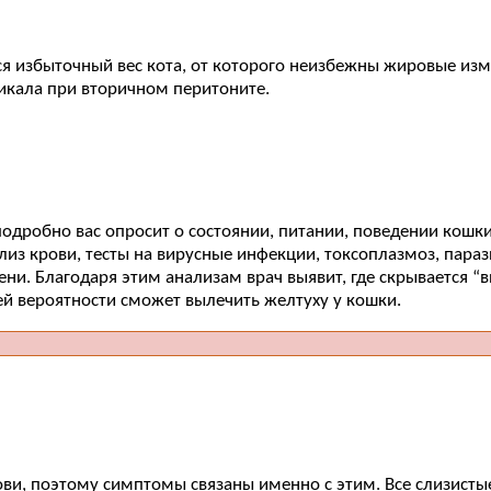
я избыточный вес кота, от которого неизбежны жировые изме
никала при вторичном перитоните.
дробно вас опросит о состоянии, питании, поведении кошки.
ализ крови, тесты на вирусные инфекции, токсоплазмоз, пар
ени. Благодаря этим анализам врач выявит, где скрывается 
ей вероятности сможет вылечить желтуху у кошки.
ови, поэтому симптомы связаны именно с этим. Все слизист