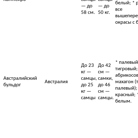
белый; * 
— до
— до
все
58 см.
50 кг.
вышепере
окрасы с 
* палевый
До 23
До 42
тигровый;
кг —
см —
абрикосов
Австралийский
самцы,
самки,
Австралия
махагон (
бульдог
до 25
до 46
палевый);
кг —
см —
красный; 
самцы
самцы.
белым.