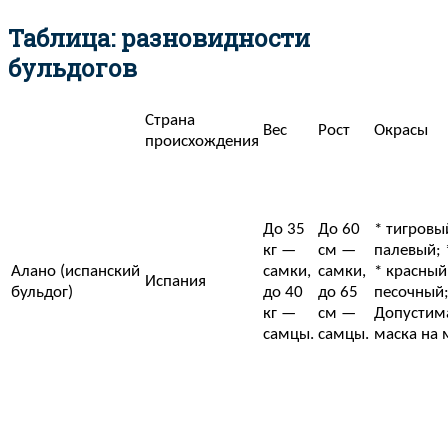
Таблица: разновидности
бульдогов
Страна
Вес
Рост
Окрасы
происхождения
До 35
До 60
* тигровы
кг —
см —
палевый; 
Алано (испанский
самки,
самки,
* красный
Испания
бульдог)
до 40
до 65
песочный;
кг —
см —
Допустим
самцы.
самцы.
маска на 