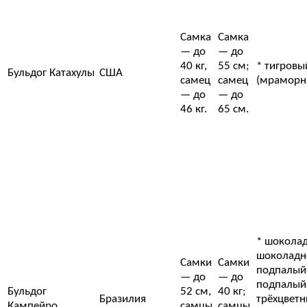
Самка
Самка
— до
— до
40 кг,
55 см;
* тигровы
Бульдог Катахулы
США
самец
самец
(мраморн
— до
— до
46 кг.
65 см.
* шоколад
шоколадн
Самки
Самки
подпалый;
— до
— до
подпалый;
Бульдог
52 см,
40 кг;
Бразилия
трёхцветн
Кампейро
самцы
самцы