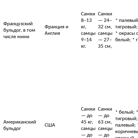
Самки
Самки
8–13
— 24–
* палевый
Французский
Франция и
кг,
32 см,
тигровый;
бульдог, в том
Англия
самцы
самцы
* окрасы 
числе мини
9–14
— 27–
белый; * 
кг.
35 см,
Самки
Самки
* белый; 
— до
— до
тигровый;
Американский
45 кг,
63 см,
США
палевый; 
бульдог
самцы
самцы
коричневы
— до
— до