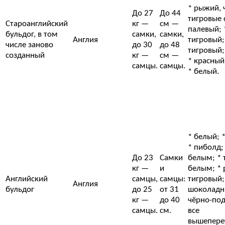
* рыжий, 
До 27
До 44
тигровые 
Староанглийский
кг —
см —
палевый; 
бульдог, в том
самки,
самки,
Англия
тигровый;
числе заново
до 30
до 48
тигровый;
созданный
кг —
см —
* красный
самцы.
самцы.
* белый.
* белый; 
* пиболд;
До 23
Самки
белым; * 
кг —
и
белым; * 
Английский
самцы,
самцы:
тигровый;
Англия
бульдог
до 25
от 31
шоколадн
кг —
до 40
чёрно-под
самцы.
см.
все
вышепере