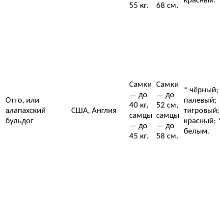
красный.
55 кг.
68 см.
Самки
Самки
* чёрный;
— до
— до
Отто, или
палевый; 
40 кг,
52 см,
алапахский
США, Англия
тигровый;
самцы
самцы
бульдог
красный; 
— до
— до
белым.
45 кг.
58 см.