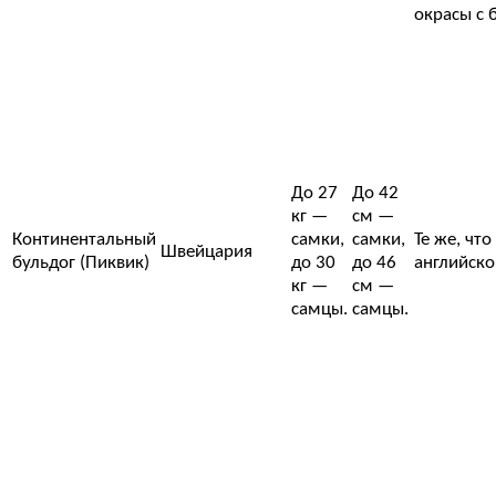
окрасы с 
До 27
До 42
кг —
см —
Континентальный
самки,
самки,
Те же, что
Швейцария
бульдог (Пиквик)
до 30
до 46
английско
кг —
см —
самцы.
самцы.