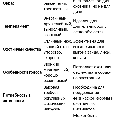
быть заметной для
Окрас
рыже-пегий,
охотника, но не для
трехцветный
дичи
Энергичный,
Идеален для
дружелюбный,
Темперамент
длительных охот,
выносливый,
легко обучается
азартный
Отличный нюх,
Эффективна для
звонкий голос,
выслеживания и
Охотничьи качества
упорство,
выгона зайца, лисы,
скорость
косули
Звонкий,
Позволяет охотнику
мелодичный,
Особенности голоса
отслеживать собаку
хорошо
на расстоянии
различимый
Высокая,
Необходима для
требует
поддержания
Потребность в
регулярных
физической формы и
активности
физических
охотничьих
нагрузок
инстинктов
Может быть