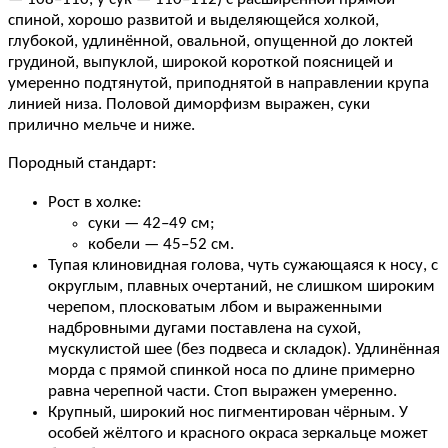
спиной, хорошо развитой и выделяющейся холкой,
глубокой, удлинённой, овальной, опущенной до локтей
грудиной, выпуклой, широкой короткой поясницей и
умеренно подтянутой, приподнятой в направлении крупа
линией низа. Половой диморфизм выражен, суки
прилично мельче и ниже.
Породный стандарт:
Рост в холке:
суки — 42–49 см;
кобели — 45–52 см.
Тупая клиновидная голова, чуть сужающаяся к носу, с
округлым, плавных очертаний, не слишком широким
черепом, плосковатым лбом и выраженными
надбровными дугами поставлена на сухой,
мускулистой шее (без подвеса и складок). Удлинённая
морда с прямой спинкой носа по длине примерно
равна черепной части. Стоп выражен умеренно.
Крупный, широкий нос пигментирован чёрным. У
особей жёлтого и красного окраса зеркальце может