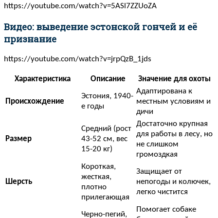
https://youtube.com/watch?v=5ASl7ZZUoZA
Видео: выведение эстонской гончей и её
признание
https://youtube.com/watch?v=jrpQzB_1jds
Характеристика
Описание
Значение для охоты
Адаптирована к
Эстония, 1940-
Происхождение
местным условиям и
е годы
дичи
Достаточно крупная
Средний (рост
для работы в лесу, но
Размер
43-52 см, вес
не слишком
15-20 кг)
громоздкая
Короткая,
Защищает от
жесткая,
Шерсть
непогоды и колючек,
плотно
легко чистится
прилегающая
Помогает собаке
Черно-пегий,