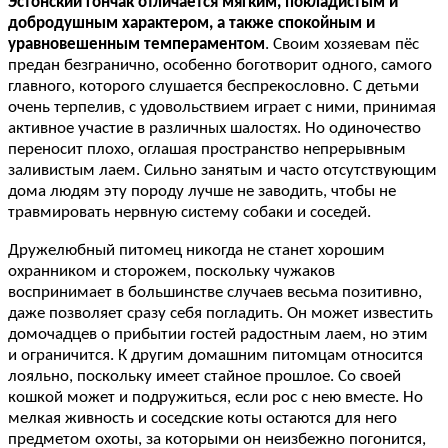
Эстонский гончак отличается мягким, покладистым и
добродушным характером, а также спокойным и
уравновешенным темпераментом
. Своим хозяевам пёс
предан безгранично, особенно боготворит одного, самого
главного, которого слушается беспрекословно. С детьми
очень терпелив, с удовольствием играет с ними, принимая
активное участие в различных шалостях. Но одиночество
переносит плохо, оглашая пространство непрерывным
заливистым лаем. Сильно занятым и часто отсутствующим
дома людям эту породу лучше не заводить, чтобы не
травмировать нервную систему собаки и соседей.
Дружелюбный питомец никогда не станет хорошим
охранником и сторожем, поскольку чужаков
воспринимает в большинстве случаев весьма позитивно,
даже позволяет сразу себя погладить. Он может известить
домочадцев о прибытии гостей радостным лаем, но этим
и ограничится. К другим домашним питомцам относится
лояльно, поскольку имеет стайное прошлое. Со своей
кошкой может и подружиться, если рос с нею вместе. Но
мелкая живность и соседские коты остаются для него
предметом охоты, за которыми он неизбежно погонится,