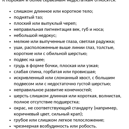
К порокам и более серьезным недостаткам относятся:
слишком длинное или короткое тело;
поднятый таз;
плоский или выпуклый череп;
неправильная пигментация век, губ и носа;
небольшой недокус;
мелкие или выпученные глаза, светлая радужка;
уши, расположенные выше линии глаз, толстые,
короткие или с обильной шерстью;
подвес на шее;
грудь в форме бочки, плоская или узкая;
слабая спина, горбатая или провисшая;
искривленный или сломанный хвост, с большим
подвесом или с недостаточно густой шерстью;
неправильное развитие конечностей;
шерсть слишком длинная или короткая, волнистая,
полное отсутствие подшерстка;
окрас, не соответствующий стандарту (например,
коричневый цвет, сильный крап);
грубое или слишком легкое телосложение;
чрезмерная возбудимость или робость.