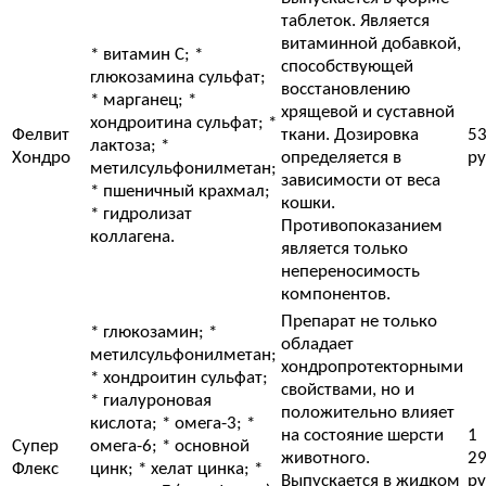
таблеток. Является
витаминной добавкой,
* витамин С; *
способствующей
глюкозамина сульфат;
восстановлению
* марганец; *
хрящевой и суставной
хондроитина сульфат; *
Фелвит
ткани. Дозировка
5
лактоза; *
Хондро
определяется в
ру
метилсульфонилметан;
зависимости от веса
* пшеничный крахмал;
кошки.
* гидролизат
Противопоказанием
коллагена.
является только
непереносимость
компонентов.
Препарат не только
* глюкозамин; *
обладает
метилсульфонилметан;
хондропротекторными
* хондроитин сульфат;
свойствами, но и
* гиалуроновая
положительно влияет
кислота; * омега-3; *
на состояние шерсти
1
Супер
омега-6; * основной
животного.
2
Флекс
цинк; * хелат цинка; *
Выпускается в жидком
ру