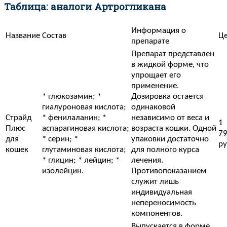
Таблица: аналоги Артрогликана
Информация о
Название
Состав
Ц
препарате
Препарат представлен
в жидкой форме, что
упрощает его
применение.
* глюкозамин; *
Дозировка остается
гиалуроновая кислота;
одинаковой
Страйд
* фенилаланин; *
независимо от веса и
1
Плюс
аспарагиновая кислота;
возраста кошки. Одной
7
для
* серин; *
упаковки достаточно
ру
кошек
глутаминовая кислота;
для полного курса
* глицин; * лейцин; *
лечения.
изолейцин.
Противопоказанием
служит лишь
индивидуальная
непереносимость
компонентов.
Выпускается в форме