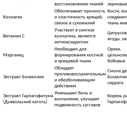
восстановлению тканей
зерновые
Обеспечивает прочность
Кости, ко
Коллаген
и эластичность хрящей,
соединит
связок и сухожилий
ткань жи
Участвует в синтезе
Цитрусов
Витамин С
коллагена, является
ягоды, о
антиоксидантом
Необходим для
Орехи,
Марганец
формирования костной
цельнозе
и хрящевой ткани
бобовые
Обладает
Смола де
противовоспалительным
Экстракт Босвеллии
Босвелли
и обезболивающим
серрата
действием
Уменьшает боль и
Экстракт Гарпагофитума
Корень р
воспаление, улучшает
(Дьявольский коготь)
Гарпагоф
подвижность суставов