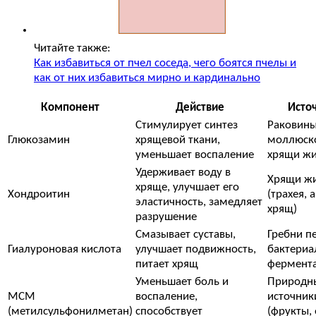
Читайте также:
Как избавиться от пчел соседа, чего боятся пчелы и
как от них избавиться мирно и кардинально
Компонент
Действие
Исто
Стимулирует синтез
Раковин
Глюкозамин
хрящевой ткани,
моллюск
уменьшает воспаление
хрящи ж
Удерживает воду в
Хрящи ж
хряще, улучшает его
Хондроитин
(трахея, 
эластичность, замедляет
хрящ)
разрушение
Смазывает суставы,
Гребни пе
Гиалуроновая кислота
улучшает подвижность,
бактериа
питает хрящ
фермент
Уменьшает боль и
Природн
МСМ
воспаление,
источник
(метилсульфонилметан)
способствует
(фрукты,