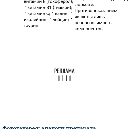
витамин Е (токоферол);
формате.
* витамин В1 (тиамин);
Противопоказанием
* витамин С; * валин; *
является лишь
изолейцин; * лейцин; *
непереносимость
таурин.
компонентов.
Фотогалерея: аналоги препарата