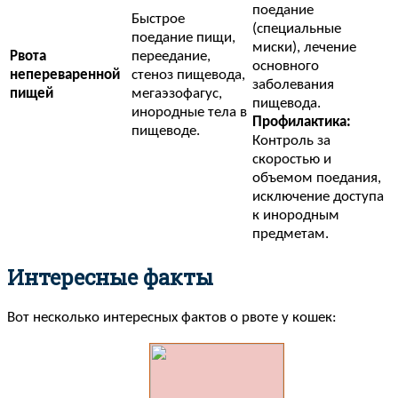
поедание
Быстрое
(специальные
поедание пищи,
миски), лечение
Рвота
переедание,
основного
непереваренной
стеноз пищевода,
заболевания
пищей
мегаэзофагус,
пищевода.
инородные тела в
Профилактика:
пищеводе.
Контроль за
скоростью и
объемом поедания,
исключение доступа
к инородным
предметам.
Интересные факты
Вот несколько интересных фактов о рвоте у кошек: