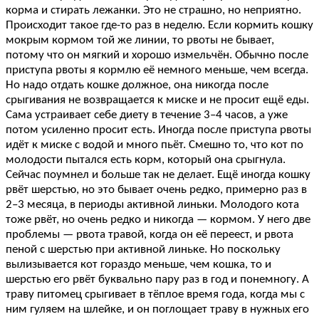
корма и стирать лежанки. Это не страшно, но неприятно.
Происходит такое где-то раз в неделю. Если кормить кошку
мокрым кормом той же линии, то рвоты не бывает,
потому что он мягкий и хорошо измельчён. Обычно после
приступа рвоты я кормлю её немного меньше, чем всегда.
Но надо отдать кошке должное, она никогда после
срыгивания не возвращается к миске и не просит ещё еды.
Сама устраивает себе диету в течение 3–4 часов, а уже
потом усиленно просит есть. Иногда после приступа рвоты
идёт к миске с водой и много пьёт. Смешно то, что кот по
молодости пытался есть корм, который она срыгнула.
Сейчас поумнел и больше так не делает. Ещё иногда кошку
рвёт шерстью, но это бывает очень редко, примерно раз в
2–3 месяца, в периоды активной линьки. Молодого кота
тоже рвёт, но очень редко и никогда — кормом. У него две
проблемы — рвота травой, когда он её переест, и рвота
пеной с шерстью при активной линьке. Но поскольку
вылизывается кот гораздо меньше, чем кошка, то и
шерстью его рвёт буквально пару раз в год и понемногу. А
траву питомец срыгивает в тёплое время года, когда мы с
ним гуляем на шлейке, и он поглощает траву в нужных его