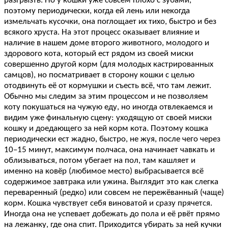
разгрызть. Но у кошки уже совсем плохо с зубами,
поэтому периодически, когда ей лень или некогда
измельчать кусочки, она поглощает их тихо, быстро и без
всякого хруста. На этот процесс оказывает влияние и
наличие в нашем доме второго животного, молодого и
здорового кота, который ест рядом из своей миски
совершенно другой корм (для молодых кастрированных
самцов), но посматривает в сторону кошки с целью
отодвинуть её от кормушки и съесть всё, что там лежит.
Обычно мы следим за этим процессом и не позволяем
коту покушаться на чужую еду, но иногда отвлекаемся и
видим уже финальную сцену: уходящую от своей миски
кошку и доедающего за ней корм кота. Поэтому кошка
периодически ест жадно, быстро, не жуя, после чего через
10–15 минут, максимум полчаса, она начинает чавкать и
облизываться, потом убегает на пол, там кашляет и
именно на ковёр (любимое место) выбрасывается всё
содержимое завтрака или ужина. Выглядит это как слегка
переваренный (редко) или совсем не пережёванный (чаще)
корм. Кошка чувствует себя виноватой и сразу прячется.
Иногда она не успевает добежать до пола и её рвёт прямо
на лежанку, где она спит. Приходится убирать за ней кучки