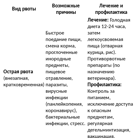
Возможные
Лечение и
Вид рвоты
причины
профилактика
Лечение:
Голодная
диета 12-24 часа,
Быстрое
затем
поедание пищи,
легкоусвояемая
смена корма,
пища (отварная
проглоченные
курица, рис).
инородные
Противорвотные
предметы,
препараты (по
Острая рвота
пищевое
назначению
(внезапная,
отравление,
ветеринара).
кратковременная)
паразиты,
Профилактика:
вирусные
Контроль за
инфекции
питанием,
(панлейкопения,
исключение доступа
коронавирус),
к опасным
бактериальные
предметам,
инфекции, стресс.
регулярная
дегельминтизация,
вакцинация.