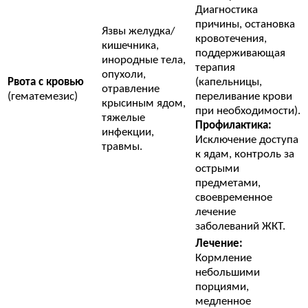
Диагностика
причины, остановка
Язвы желудка/
кровотечения,
кишечника,
поддерживающая
инородные тела,
терапия
опухоли,
Рвота с кровью
(капельницы,
отравление
(гематемезис)
переливание крови
крысиным ядом,
при необходимости).
тяжелые
Профилактика:
инфекции,
Исключение доступа
травмы.
к ядам, контроль за
острыми
предметами,
своевременное
лечение
заболеваний ЖКТ.
Лечение:
Кормление
небольшими
порциями,
медленное