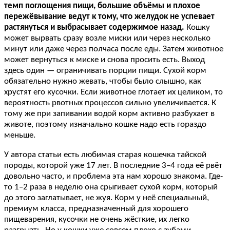
темп поглощения пищи, большие объёмы и плохое
пережёвывание ведут к тому, что желудок не успевает
растянуться и выбрасывает содержимое назад.
Кошку
может вырвать сразу возле миски или через несколько
минут или даже через полчаса после еды. Затем животное
может вернуться к миске и снова просить есть. Выход
здесь один — ограничивать порции пищи. Сухой корм
обязательно нужно жевать, чтобы было слышно, как
хрустят его кусочки. Если животное глотает их целиком, то
вероятность рвотных процессов сильно увеличивается. К
тому же при запивании водой корм активно разбухает в
животе, поэтому изначально кошке надо есть гораздо
меньше.
У автора статьи есть любимая старая кошечка тайской
породы, которой уже 17 лет. В последние 3–4 года её рвёт
довольно часто, и проблема эта нам хорошо знакома. Где-
то 1–2 раза в неделю она срыгивает сухой корм, который
до этого заглатывает, не жуя. Корм у неё специальный,
премиум класса, предназначенный для хорошего
пищеварения, кусочки не очень жёсткие, их легко