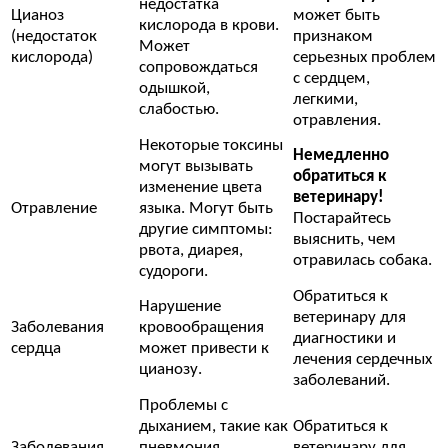
недостатка
Цианоз
может быть
кислорода в крови.
(недостаток
признаком
Может
кислорода)
серьезных проблем
сопровождаться
с сердцем,
одышкой,
легкими,
слабостью.
отравления.
Некоторые токсины
Немедленно
могут вызывать
обратиться к
изменение цвета
ветеринару!
Отравление
языка. Могут быть
Постарайтесь
другие симптомы:
выяснить, чем
рвота, диарея,
отравилась собака.
судороги.
Обратиться к
Нарушение
ветеринару для
Заболевания
кровообращения
диагностики и
сердца
может привести к
лечения сердечных
цианозу.
заболеваний.
Проблемы с
дыханием, такие как
Обратиться к
Заболевания
пневмония,
ветеринару для