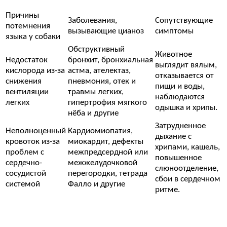
Причины
Заболевания,
Сопутствующие
потемнения
вызывающие цианоз
симптомы
языка у собаки
Обструктивный
Животное
Недостаток
бронхит, бронхиальная
выглядит вялым,
кислорода из-за
астма, ателектаз,
отказывается от
снижения
пневмония, отек и
пищи и воды,
вентиляции
травмы легких,
наблюдаются
легких
гипертрофия мягкого
одышка и хрипы.
нёба и другие
Затрудненное
Неполноценный
Кардиомиопатия,
дыхание с
кровоток из-за
миокардит, дефекты
хрипами, кашель,
проблем с
межпредсердной или
повышенное
сердечно-
межжелудочковой
слюноотделение,
сосудистой
перегородки, тетрада
сбои в сердечном
системой
Фалло и другие
ритме.