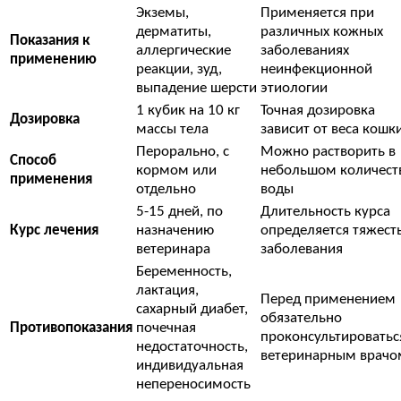
Экземы,
Применяется при
дерматиты,
различных кожных
Показания к
аллергические
заболеваниях
применению
реакции, зуд,
неинфекционной
выпадение шерсти
этиологии
1 кубик на 10 кг
Точная дозировка
Дозировка
массы тела
зависит от веса кошк
Перорально, с
Можно растворить в
Способ
кормом или
небольшом количест
применения
отдельно
воды
5-15 дней, по
Длительность курса
Курс лечения
назначению
определяется тяжест
ветеринара
заболевания
Беременность,
лактация,
Перед применением
сахарный диабет,
обязательно
Противопоказания
почечная
проконсультироватьс
недостаточность,
ветеринарным врачо
индивидуальная
непереносимость