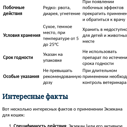
При появлении
Побочные
Редко: рвота,
побочных эффектов
действия
диарея, угнетение
прекратить примене
и обратиться к врачу
Сухое, темное
Хранить в недоступн
место, при
Условия хранения
для детей и животны
температуре от 5
месте
до 25°C
Не использовать
Указан на
Срок годности
препарат по истечен
упаковке
срока годности
Не превышать
При длительном
Особые указания
рекомендованную
применении необхо
дозу
контроль ветеринара
Интересные факты
Вот несколько интересных фактов о применении Экзекана
для кошек:
Специфичность действия
: Экзекан (или его активное