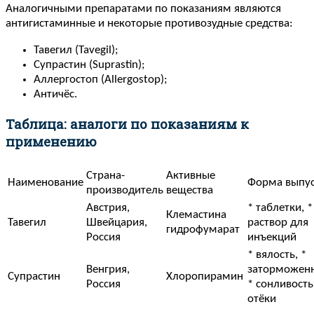
Аналогичными препаратами по показаниям являются
антигистаминные и некоторые противозудные средства:
Тавегил (Tavegil);
Супрастин (Suprastin);
Аллергостоп (Allergostop);
Античёс.
Таблица: аналоги по показаниям к
применению
Страна-
Активные
Наименование
Форма выпу
производитель
вещества
Австрия,
* таблетки, *
Клемастина
Тавегил
Швейцария,
раствор для
гидрофумарат
Россия
инъекций
* вялость, *
Венгрия,
заторможенн
Супрастин
Хлоропирамин
Россия
* сонливость
отёки