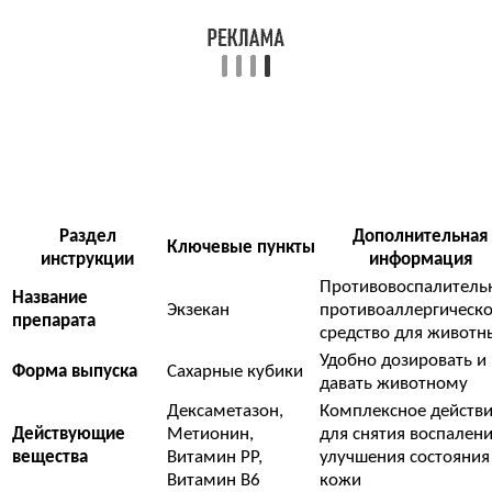
Раздел
Дополнительная
Ключевые пункты
инструкции
информация
Противовоспалитель
Название
Экзекан
противоаллергическ
препарата
средство для животн
Удобно дозировать и
Форма выпуска
Сахарные кубики
давать животному
Дексаметазон,
Комплексное действ
Действующие
Метионин,
для снятия воспалени
вещества
Витамин PP,
улучшения состояния
Витамин B6
кожи