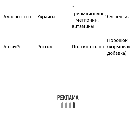
*
триамцинолон,
Аллергостоп
Украина
Суспензия
* метионин, *
витамины
Порошок
Античёс
Россия
Пoлькoртoлoн
(кормовая
добавка)