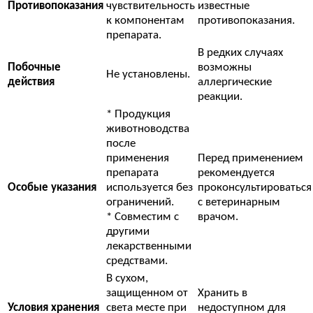
Противопоказания
чувствительность
известные
к компонентам
противопоказания.
препарата.
В редких случаях
Побочные
возможны
Не установлены.
действия
аллергические
реакции.
* Продукция
животноводства
после
применения
Перед применением
препарата
рекомендуется
Особые указания
используется без
проконсультироваться
ограничений.
с ветеринарным
* Совместим с
врачом.
другими
лекарственными
средствами.
В сухом,
защищенном от
Хранить в
Условия хранения
света месте при
недоступном для