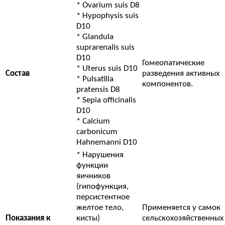
* Ovarium suis D8
* Hypophysis suis
D10
* Glandula
suprarenalis suis
D10
Гомеопатические
* Uterus suis D10
Состав
разведения активных
* Pulsatilla
компонентов.
pratensis D8
* Sepia officinalis
D10
* Calcium
carbonicum
Hahnemanni D10
* Нарушения
функции
яичников
(гипофункция,
персистентное
желтое тело,
Применяется у самок
Показания к
кисты)
сельскохозяйственных