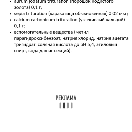
aurum jodatum trituration (порошок йодистого
золота) 0,1 г;
sepia trituration (каракатица обыкновенная) 0,02 мкг;
calcium carbonicum trituration (углекислый кальций)
0,1 г;
вспомогательные вещества (метил
парагидроксибензоат, натрия хлорид, натрия ацетата
тригидрат, соляная кислота до рН 5,4, этиловый
спирт, вода для инъекций).