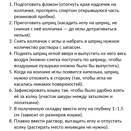
Подготовить флакон (отогнуть края надсечек на
колпачке, протереть спиртом открывшуюся часть
резиновой пробки).
Приготовить шприц (насадить иглу на шприц, не
снимая с неё колпачка — до иглы дотрагиваться
нельзя).
Снять колпачок с иглы и набрать в шприц нужное
количество раствора с запасом.
Поднять шприц иглой вверх и выпустить из него весь
воздух (можно слегка постучать по шприцу, чтобы
воздушные пузырьки можно было бы выпустить).
Когда на кончике иглы появится капелька, шприц
нужно отложить в сторону (так, чтобы игла не
касалась никаких поверхностей).
Зафиксировать кошку так, чтобы было удобно взять
её за холку (участок шкуры между затылком и
лопатками).
В полученную складку ввести иглу на глубину 1–1,5
см (зависит от размеров кошки).
Плавно ввести раствор, вытащить иглу и отпустить
холку (растирать место инъекции не нужно).