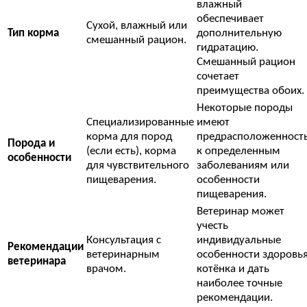
влажный
обеспечивает
Сухой, влажный или
Тип корма
дополнительную
смешанный рацион.
гидратацию.
Смешанный рацион
сочетает
преимущества обоих.
Некоторые породы
Специализированные
имеют
корма для пород
предрасположенност
Порода и
(если есть), корма
к определенным
особенности
для чувствительного
заболеваниям или
пищеварения.
особенности
пищеварения.
Ветеринар может
учесть
Консультация с
индивидуальные
Рекомендации
ветеринарным
особенности здоровь
ветеринара
врачом.
котёнка и дать
наиболее точные
рекомендации.