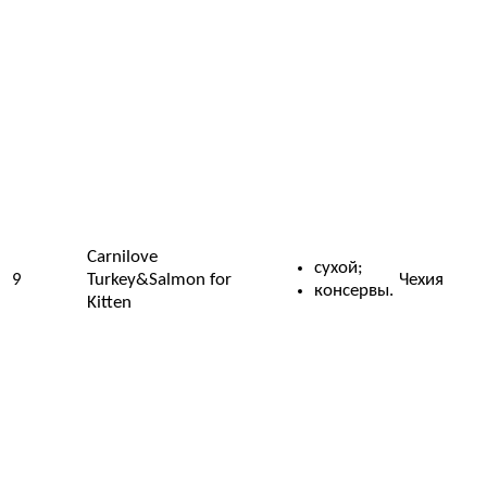
Сarnilove
сухой;
9
Turkey&Salmon for
Чехия
консервы.
Kitten