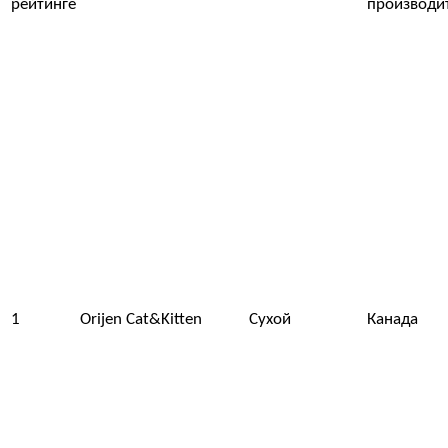
рейтинге
производи
1
Orijen Cat&Kitten
Сухой
Канада