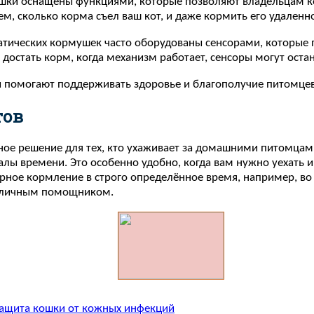
ушки оснащены функциями, которые позволяют владельцам к
ем, сколько корма съел ваш кот, и даже кормить его удаленно
тических кормушек часто оборудованы сенсорами, которые 
 достать корм, когда механизм работает, сенсоры могут оста
и помогают поддерживать здоровье и благополучие питомцев
тов
ое решение для тех, кто ухаживает за домашними питомцами
алы времени. Это особенно удобно, когда вам нужно уехать и
рное кормление в строго определённое время, например, во 
отличным помощником.
ащита кошки от кожных инфекций