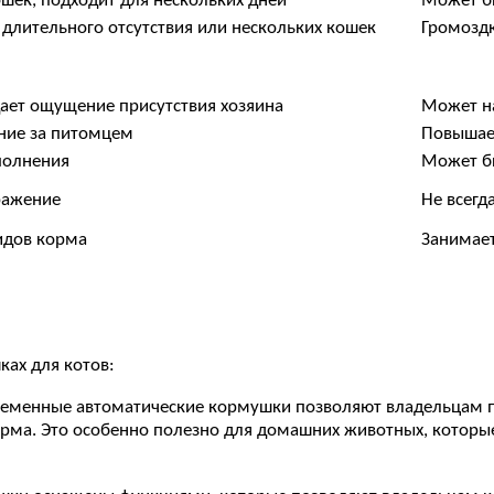
шек, подходит для нескольких дней
Может бы
 длительного отсутствия или нескольких кошек
Громоздк
дает ощущение присутствия хозяина
Может на
ние за питомцем
Повышает
полнения
Может б
ражение
Не всегд
видов корма
Занимае
ках для котов:
ременные автоматические кормушки позволяют владельцам 
орма. Это особенно полезно для домашних животных, которы