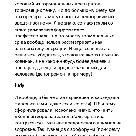
хороший из гормональных препаратов,
тормозящих течку. Но по большому счёту все
эти препараты могут нанести непоправимый
вред животному. Я не знаю, согласятся ли со
мной уважаемые форумчане —
профессионалы, но по-моему гормональные
ср-ва вообще нельзя рассматривать как
альтернативу операции. И ещё, если всё же
решитесь, убедитесь, что кошке вколят именно
ковинан, а не какой-нибудь более дешёвый
препарат, да ещё и предназначенный для
человека (депопромон, к примеру).
Judy
И вообще, я бы не стала сравнивать карандаши
с апельсинами (даже если хочется). Я бы тему
сформулировала несколько иначе, что -нить
«Ковинан хорошая замена/альтернатива
контрасексу», меньше вредоносного влияния на
здоровье. Так Кузнецов с зоофорума (по-моему
все же он), говорил, что за 4 года раброты с